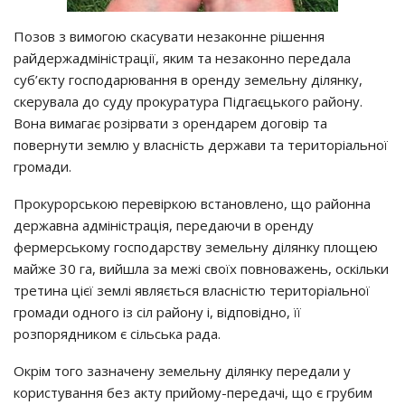
Позов з вимогою скасувати незаконне рішення
райдержадміністрації, яким та незаконно передала
суб’єкту господарювання в оренду земельну ділянку,
скерувала до суду прокуратура Підгаєцького району.
Вона вимагає розірвати з орендарем договір та
повернути землю у власність держави та територіальної
громади.
Прокурорською перевіркою встановлено, що районна
державна адміністрація, передаючи в оренду
фермерському господарству земельну ділянку площею
майже 30 га, вийшла за межі своїх повноважень, оскільки
третина цієї землі являється власністю територіальної
громади одного із сіл району і, відповідно, її
розпорядником є сільська рада.
Окрім того зазначену земельну ділянку передали у
користування без акту прийому-передачі, що є грубим