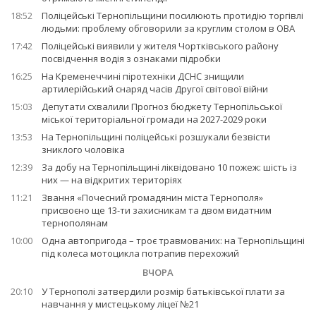
18:52
Поліцейські Тернопільщини посилюють протидію торгівлі
людьми: проблему обговорили за круглим столом в ОВА
17:42
Поліцейські виявили у жителя Чортківського району
посвідчення водія з ознаками підробки
16:25
На Кременеччині піротехніки ДСНС знищили
артилерійський снаряд часів Другої світової війни
15:03
Депутати схвалили Прогноз бюджету Тернопільської
міської територіальної громади на 2027-2029 роки
13:53
На Тернопільщині поліцейські розшукали безвісти
зниклого чоловіка
12:39
За добу на Тернопільщині ліквідовано 10 пожеж: шість із
них — на відкритих територіях
11:21
Звання «Почесний громадянин міста Тернополя»
присвоєно ще 13-ти захисникам та двом видатним
тернополянам
10:00
Одна автопригода – троє травмованих: на Тернопільщині
під колеса мотоцикла потрапив перехожий
ВЧОРА
20:10
У Тернополі затвердили розмір батьківської плати за
навчання у мистецькому ліцеї №21