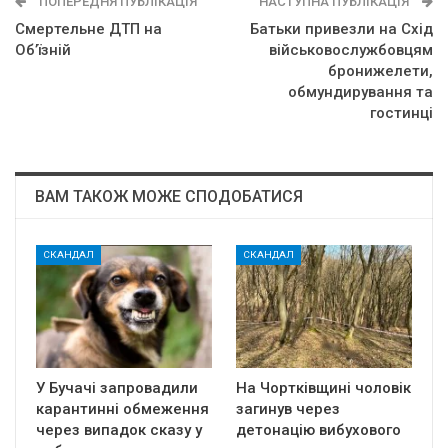
ПОПЕРЕДНЯ ПУБЛІКАЦІЯ
НАСТУПНА ПУБЛІКАЦІЯ
Смертельне ДТП на
Батьки привезли на Схід
Об’їзній
військовослужбовцям
бронижелети,
обмундирування та
гостинці
ВАМ ТАКОЖ МОЖЕ СПОДОБАТИСЯ
СКАНДАЛ
СКАНДАЛ
У Бучачі запровадили
На Чортківщині чоловік
карантинні обмеження
загинув через
через випадок сказу у
детонацію вибухового