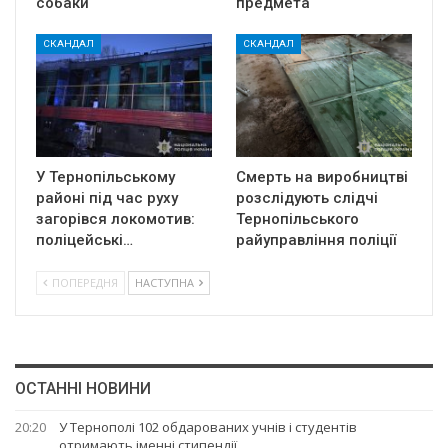
собаки
предмета
СКАНДАЛ
СКАНДАЛ
У Тернопільському
Смерть на виробництві
районі під час руху
розслідують слідчі
загорівся локомотив:
Тернопільського
поліцейські…
райуправління поліції
ПОПЕРЕДНЯ
НАСТУПНА
ОСТАННІ НОВИНИ
20:20
У Тернополі 102 обдарованих учнів і студентів
отримають іменні стипендії