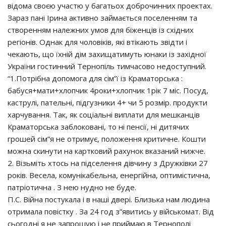
відома своєю участю у багатьох доброчинних проектах.
Зараз пані Ірина активно займається поселенням та
створенням належних умов для біженців із східних
регіонів. Однак для чоловіків, які втікають звідти і
чекають, що їхній дім захищатимуть юнаки із західної
України гостинний Тернопіль тимчасово недоступний.
“1.Потрібна допомога для сім”ї із Краматорська :
бабуся+мати+хлопчик 4роки+хлопчик 1рік 7 міс. Посуд,
каструлі, пательні, підгузники 4+ чи 5 розмір. продукти
харчування. Так, як соціальні виплати для мешканців
Краматорська заблоковані, то ні пенсії, ні дитячих
грошей сім”я не отримує, положення критичне. Кошти
можна скинути на картковий рахунок вказаний нижче.
2. Візьміть хтось на підселення дівчину з Дружківки 27
років. Весела, комунікабельна, енергійна, оптимістична,
патріотична . З нею нудно не буде.
П.С. Війна постукала і в наші двері. Близька нам людина
отримала повістку . За 24 год з”явитись у військомат. Від
сьогодні я не запрошую і не приймаю в Тернополі