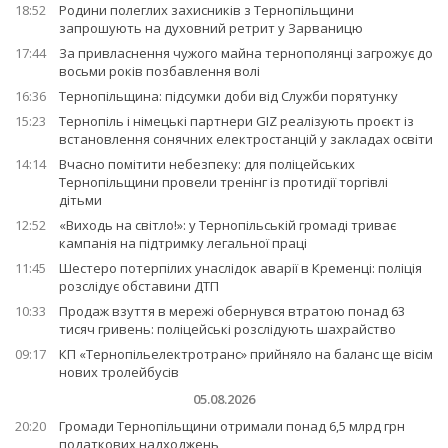
18:52
Родини полеглих захисників з Тернопільщини
запрошують на духовний ретрит у Зарваницю
17:44
За привласнення чужого майна тернополянці загрожує до
восьми років позбавлення волі
16:36
Тернопільщина: підсумки доби від Служби порятунку
15:23
Тернопіль і німецькі партнери GIZ реалізують проєкт із
встановлення сонячних електростанцій у закладах освіти
14:14
Вчасно помітити небезпеку: для поліцейських
Тернопільщини провели тренінг із протидії торгівлі
дітьми
12:52
«Виходь на світло!»: у Тернопільській громаді триває
кампанія на підтримку легальної праці
11:45
Шестеро потерпілих унаслідок аварії в Кременці: поліція
розслідує обставини ДТП
10:33
Продаж взуття в мережі обернувся втратою понад 63
тисяч гривень: поліцейські розслідують шахрайство
09:17
КП «Тернопільелектротранс» прийняло на баланс ще вісім
нових тролейбусів
05.08.2026
20:20
Громади Тернопільщини отримали понад 6,5 млрд грн
податкових надходжень