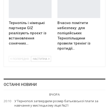
Тернопіль і німецькі
Вчасно помітити
партнери GIZ
небезпеку: для
реалізують проєкт із
поліцейських
встановлення
Тернопільщини
сонячних…
провели тренінг із
протидії…
ПОПЕРЕДНЯ
НАСТУПНА
ОСТАННІ НОВИНИ
ВЧОРА
20:10
У Тернополі затвердили розмір батьківської плати за
навчання у мистецькому ліцеї №21