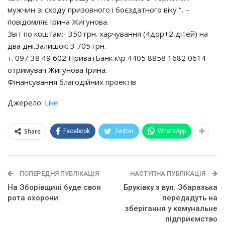
мужчин зі сходу призовного і боєздатного віку “, –
повідомляє Ірина Жигунова.
Звіт по коштам:- 350 грн. харчування (4дор+2 дітей) на
два дні.Залишок: 3 705 грн.
т. 097 38 49 602 ПриватБанк к\р 4405 8858 1682 0614
отримувач Жигунова Ірина.
Фінансування благодійних проектів
Джерело:
Like
Share
Facebook
Twitter
WhatsApp
ПОПЕРЕДНЯ ПУБЛІКАЦІЯ
НАСТУПНА ПУБЛІКАЦІЯ
На Зборівщині буде своя
Бруківку з вул. Збаразька
рота охорони
передадуть на
зберігання у комунальне
підприємство