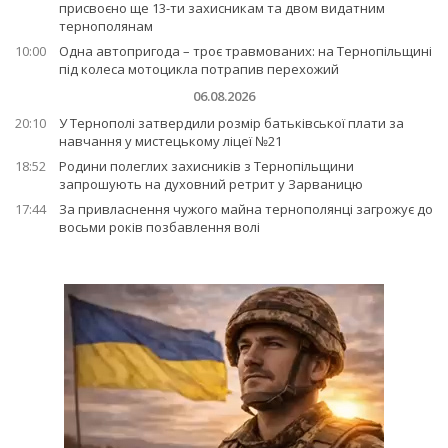
присвоєно ще 13-ти захисникам та двом видатним
тернополянам
10:00
Одна автопригода – троє травмованих: на Тернопільщині
під колеса мотоцикла потрапив перехожий
06.08.2026
20:10
У Тернополі затвердили розмір батьківської плати за
навчання у мистецькому ліцеї №21
18:52
Родини полеглих захисників з Тернопільщини
запрошують на духовний ретрит у Зарваницю
17:44
За привласнення чужого майна тернополянці загрожує до
восьми років позбавлення волі