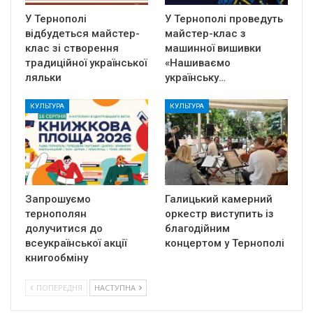
У Тернополі
У Тернополі проведуть
відбудеться майстер-
майстер-клас з
клас зі створення
машинної вишивки
традиційної української
«Нашиваємо
ляльки
українську…
КУЛЬТУРА
КУЛЬТУРА
Запрошуємо
Галицький камерний
тернополян
оркестр виступить із
долучитися до
благодійним
всеукраїнської акції
концертом у Тернополі
книгообміну
ПОПЕРЕДНЯ
НАСТУПНА