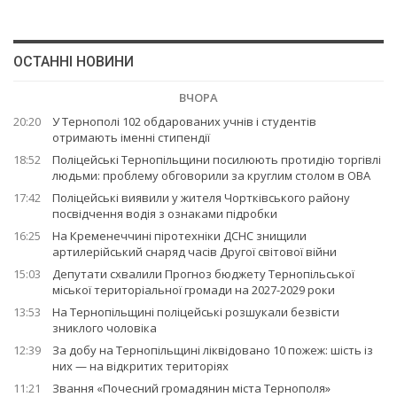
ОСТАННІ НОВИНИ
ВЧОРА
20:20
У Тернополі 102 обдарованих учнів і студентів
отримають іменні стипендії
18:52
Поліцейські Тернопільщини посилюють протидію торгівлі
людьми: проблему обговорили за круглим столом в ОВА
17:42
Поліцейські виявили у жителя Чортківського району
посвідчення водія з ознаками підробки
16:25
На Кременеччині піротехніки ДСНС знищили
артилерійський снаряд часів Другої світової війни
15:03
Депутати схвалили Прогноз бюджету Тернопільської
міської територіальної громади на 2027-2029 роки
13:53
На Тернопільщині поліцейські розшукали безвісти
зниклого чоловіка
12:39
За добу на Тернопільщині ліквідовано 10 пожеж: шість із
них — на відкритих територіях
11:21
Звання «Почесний громадянин міста Тернополя»