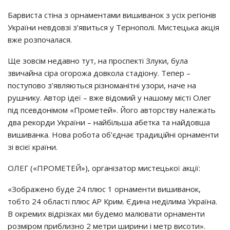
Барвиста стіна з орнаментами вишиванок з усіх регіонів
України невдовзі з’явиться у Тернополі. Мистецька акція
вже розпочалася.
Ще зовсім недавно тут, на проспекті Злуки, була
звичайна сіра огорожа довкола стадіону. Тепер –
поступово з’являються різноманітні узори, наче на
рушнику. Автор ідеї – вже відомий у нашому місті Олег
під псевдонімом «Прометей». Його авторству належать
два рекорди України – найбільша абетка та найдовша
вишиванка. Нова робота об’єднає традиційні орнаменти
зі всієї країни.
ОЛЕГ («ПРОМЕТЕЙ»), організатор мистецької акції:
«Зображено буде 24 плюс 1 орнаменти вишиванок,
тобто 24 області плюс АР Крим. Єдина неділима Україна.
В окремих відрізках ми будемо малювати орнаменти
розміром приблизно 2 метри ширини і метр висоти».