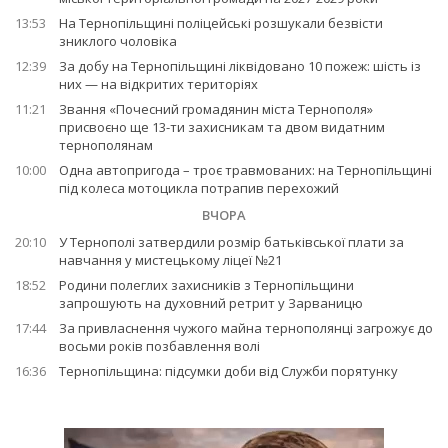
13:53
На Тернопільщині поліцейські розшукали безвісти
зниклого чоловіка
12:39
За добу на Тернопільщині ліквідовано 10 пожеж: шість із
них — на відкритих територіях
11:21
Звання «Почесний громадянин міста Тернополя»
присвоєно ще 13-ти захисникам та двом видатним
тернополянам
10:00
Одна автопригода – троє травмованих: на Тернопільщині
під колеса мотоцикла потрапив перехожий
ВЧОРА
20:10
У Тернополі затвердили розмір батьківської плати за
навчання у мистецькому ліцеї №21
18:52
Родини полеглих захисників з Тернопільщини
запрошують на духовний ретрит у Зарваницю
17:44
За привласнення чужого майна тернополянці загрожує до
восьми років позбавлення волі
16:36
Тернопільщина: підсумки доби від Служби порятунку