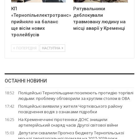
КП
Рятувальники
«Тернопільелектротранс»
деблокували
прийняло на баланс
травмовану людину на
ще вісім нових
місці аварії у Кременці
тролейбусів
ПОПЕРЕДНЯ
НАСТУПНА
ОСТАННІ НОВИНИ
18:52
Поліцейські Тернопільщини посилюють протидію торгівлі
людьми: проблему обговорили за круглим столом в ОВА
17:42
Поліцейські виявили у жителя Чортківського району
посвідчення водія з ознаками підробки
16:25
На Кременеччині піротехніки ДСНС знищили
артилерійський снаряд часів Другої світової війни
15:03
Депутати схвалили Прогноз бюджету Тернопільської
міської територіальної громади на 2027-2029 роки