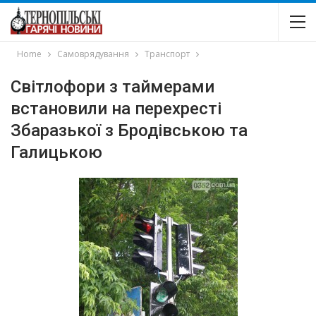
Home
Самоврядування
Транспорт
Світлофори з таймерами
встановили на перехресті
Збаразької з Бродівською та
Галицькою