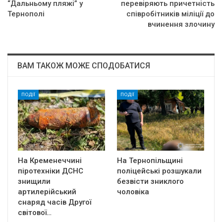
“Дальньому пляжі” у
перевіряють причетність
Тернополі
співробітників міліції до
вчинення злочину
ВАМ ТАКОЖ МОЖЕ СПОДОБАТИСЯ
ПОДІЇ
ПОДІЇ
На Кременеччині
На Тернопільщині
піротехніки ДСНС
поліцейські розшукали
знищили
безвісти зниклого
артилерійський
чоловіка
снаряд часів Другої
світової…