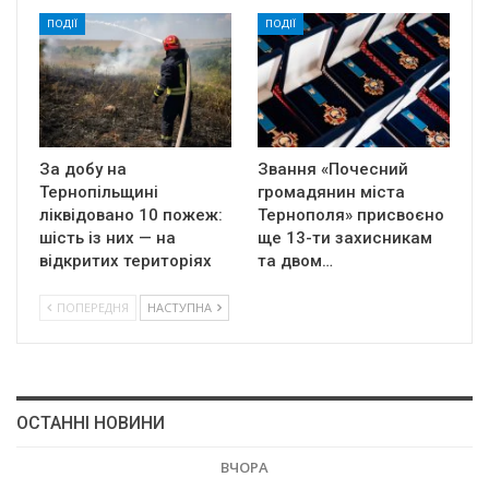
ПОДІЇ
ПОДІЇ
За добу на
Звання «Почесний
Тернопільщині
громадянин міста
ліквідовано 10 пожеж:
Тернополя» присвоєно
шість із них — на
ще 13-ти захисникам
відкритих територіях
та двом…
ПОПЕРЕДНЯ
НАСТУПНА
ОСТАННІ НОВИНИ
ВЧОРА