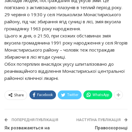
закладів людей, постраждалих від укусів змій. Це
пов’язано з активізацією плазунів в теплий період року.
29 червня о 19:30 у селі Низьколизи Монастириського
району, під час збирання ягід суниці в лісі, змія вкусила
громадянку 1963 року народження.
Цього ж дня, о 21:50, при схожих обставинах змія
вкусила громадянина 1991 року народження у селі Ягорів
Монастириського району – чоловік теж постраждав
збираючи в лісі ягоди суниці.
Обох потерпілих внаслідок укусу шпиталізовано до
реанімаційного відділення Монастириської центральної
районної клінічної лікарні.
Share
Facebook
Twitter
WhatsApp
ПОПЕРЕДНЯ ПУБЛІКАЦІЯ
НАСТУПНА ПУБЛІКАЦІЯ
Як розважаються на
Правоохоронці