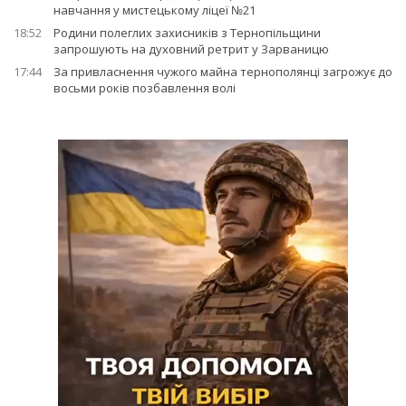
навчання у мистецькому ліцеї №21
18:52
Родини полеглих захисників з Тернопільщини
запрошують на духовний ретрит у Зарваницю
17:44
За привласнення чужого майна тернополянці загрожує до
восьми років позбавлення волі