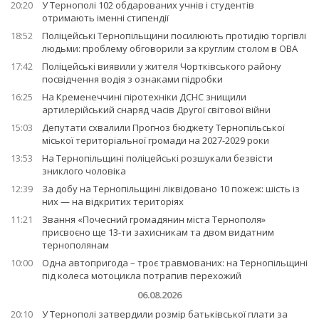
20:20
У Тернополі 102 обдарованих учнів і студентів
отримають іменні стипендії
18:52
Поліцейські Тернопільщини посилюють протидію торгівлі
людьми: проблему обговорили за круглим столом в ОВА
17:42
Поліцейські виявили у жителя Чортківського району
посвідчення водія з ознаками підробки
16:25
На Кременеччині піротехніки ДСНС знищили
артилерійський снаряд часів Другої світової війни
15:03
Депутати схвалили Прогноз бюджету Тернопільської
міської територіальної громади на 2027-2029 роки
13:53
На Тернопільщині поліцейські розшукали безвісти
зниклого чоловіка
12:39
За добу на Тернопільщині ліквідовано 10 пожеж: шість із
них — на відкритих територіях
11:21
Звання «Почесний громадянин міста Тернополя»
присвоєно ще 13-ти захисникам та двом видатним
тернополянам
10:00
Одна автопригода – троє травмованих: на Тернопільщині
під колеса мотоцикла потрапив перехожий
06.08.2026
20:10
У Тернополі затвердили розмір батьківської плати за