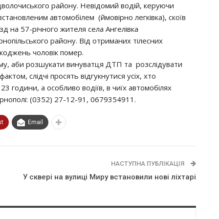
дволочиського району. Невідомий водій, керуючи
встановленим автомобілем (ймовірно легківка), скоїв
їзд на 57-річного жителя села Ангелівка
рнопільського району. Від отриманих тілесних
коджень чоловік помер.
му, аби розшукати винуватця ДТП та розслідувати
ктом, слідчі просять відгукнутися усіх, хто
23 години, а особливо водіїв, в чиїх автомобілях
нополі: (0352) 27-12-91, 0679354911.
st
Email
НАСТУПНА ПУБЛІКАЦІЯ
У сквері на вулиці Миру встановили нові ліхтарі