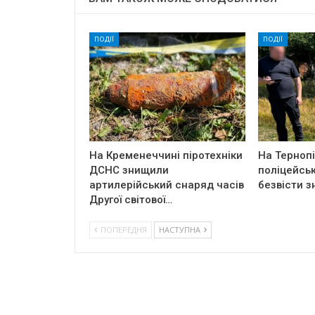
ПОДІЇ
ПОДІЇ
На Кременеччині піротехніки
На Терноп
ДСНС знищили
поліцейськ
артилерійський снаряд часів
безвісти з
Другої світової…
ПОПЕРЕДНЯ
НАСТУПНА