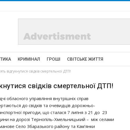
ІТИКА
КРИМІНАЛ
ГРОШІ
СВІТСЬКЕ ЖИТТЯ
ть відгукнутися свідків смертельної ДТП!
кнутися свідків смертельної ДТП!
ідчі обласного управління внутрішніх справ
ертаються до свідків та очевидців дорожньо-
анспортної пригоди, що сталася 7 липня з 21 до 23
дини на дорозі Тернопіль-Хмельницький – між селами
манове Село Збаразького району та Кам’янки