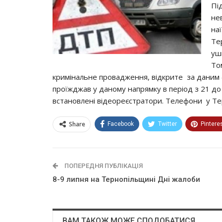
Пі
не
на
Те
уш
То
кримінальне провадження, відкрите за даним фа
проїжджав у даному напрямку в період з 21 до 
встановлені відеореєстратори. Телефони у Тер
Share
Facebook
Twitter
Pintere
ПОПЕРЕДНЯ ПУБЛІКАЦІЯ
8-9 липня на Тернопільщині Дні жалоби
ВАМ ТАКОЖ МОЖЕ СПОДОБАТИСЯ