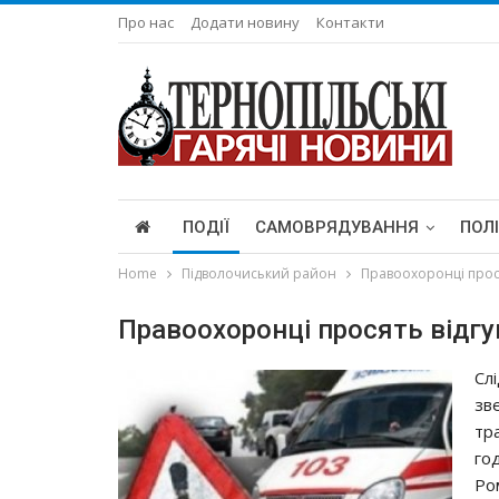
Про нас
Додати новину
Контакти
ПОДІЇ
САМОВРЯДУВАННЯ
ПОЛ
Home
Підволочиський район
Правоохоронці прося
Правоохоронці просять відгу
Сл
зв
тр
го
Ро