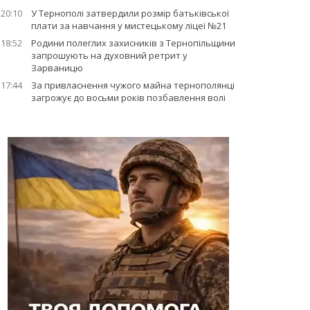
20:10
У Тернополі затвердили розмір батьківської
плати за навчання у мистецькому ліцеї №21
18:52
Родини полеглих захисників з Тернопільщини
запрошують на духовний ретрит у
Зарваницю
17:44
За привласнення чужого майна тернополянці
загрожує до восьми років позбавлення волі