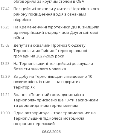
обговорили за круглим столом в ОВА
17:42
Поліцейські виявили у жителя Чортківського
району посвідчення водія з ознаками
підробки
16:25
На Кременеччині піротехніки ДСНС знищили
артилерійський снаряд часів Другої світової
війни
15:03
Депутати схвалили Прогноз бюджету
Тернопільської міської територіальної
громади на 2027-2029 роки
13:53
На Тернопільщині поліцейські розшукали
безвісти зниклого чоловіка
12:39
За добу на Тернопільщині ліквідовано 10
пожеж: шість із них — на відкритих
територіях
11:21
Звання «Почесний громадянин міста
Тернополя» присвоєно ще 13-ти захисникам
та двом видатним тернополянам
10:00
Одна автопригода – троє травмованих: на
Тернопільщині під колеса мотоцикла
потрапив перехожий
06.08.2026