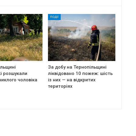
ПОДІЇ
ільщині
За добу на Тернопільщині
і розшукали
ліквідовано 10 пожеж: шість
никлого чоловіка
із них — на відкритих
територіях