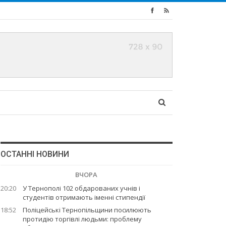
ОСТАННІ НОВИНИ
ВЧОРА
20:20
У Тернополі 102 обдарованих учнів і
студентів отримають іменні стипендії
18:52
Поліцейські Тернопільщини посилюють
протидію торгівлі людьми: проблему