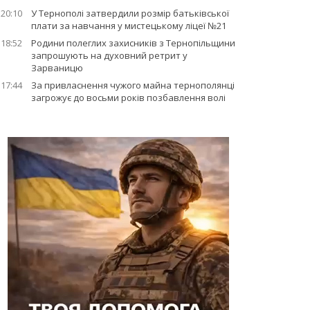
20:10
У Тернополі затвердили розмір батьківської
плати за навчання у мистецькому ліцеї №21
18:52
Родини полеглих захисників з Тернопільщини
запрошують на духовний ретрит у
Зарваницю
17:44
За привласнення чужого майна тернополянці
загрожує до восьми років позбавлення волі