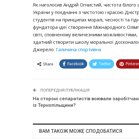
Як наголосив Андрій Огнистий, чистота білого 
України у поєднанні з чистотою і красою Дніс
студентів на принципах моралі, чесності та гід
фундатора ідеї створення Міжнародного Олімпі
світі, сповненому величезними можливостями, 
здатний створити школу моральної досконалості
Джерело:
Галичина спортивна
Share
Facebook
Twitter
Pintere
ПОПЕРЕДНЯ ПУБЛІКАЦІЯ
На стороні сепаратистів воювали заробітчан
із Тернопільщини?
ВАМ ТАКОЖ МОЖЕ СПОДОБАТИСЯ