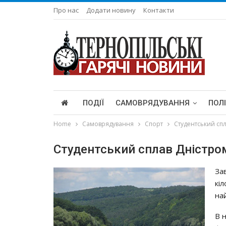
Про нас
Додати новину
Контакти
ПОДІЇ
САМОВРЯДУВАННЯ
ПОЛ
Home
Самоврядування
Спорт
Студентський спл
Студентський сплав Дністром
За
кі
най
В 