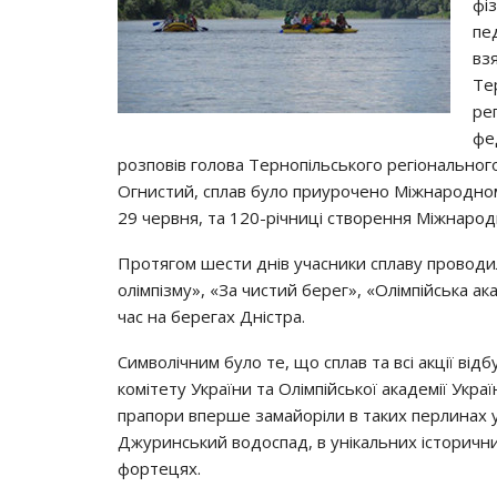
фі
пе
вз
Те
рег
фе
розповів голова Тернопільського регіонального
Огнистий, сплав було приурочено Міжнародном
29 червня, та 120-річниці створення Міжнародн
Протягом шести днів учасники сплаву проводили 
олімпізму», «За чистий берег», «Олімпійська ак
час на берегах Дністра.
Символічним було те, що сплав та всі акції ві
комітету України та Олімпійської академії Украї
прапори вперше замайоріли в таких перлинах у
Джуринський водоспад, в унікальних історични
фортецях.