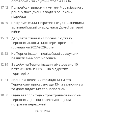
обговорили за круглим столом в ОВА
17:42
Поліцейські виявили у жителя Чортківського
району посвідчення водія з ознаками
підробки
16:25
На Кременеччині піротехніки ДСНС знищили
артилерійський снаряд часів Другої світової
війни
15:03
Депутати схвалили Прогноз бюджету
Тернопільської міської територіальної
громади на 2027-2029 роки
13:53
На Тернопільщині поліцейські розшукали
безвісти зниклого чоловіка
12:39
За добу на Тернопільщині ліквідовано 10
пожеж: шість із них — на відкритих
територіях
11:21
Звання «Почесний громадянин міста
Тернополя» присвоєно ще 13-ти захисникам
та двом видатним тернополянам
10:00
Одна автопригода – троє травмованих: на
Тернопільщині під колеса мотоцикла
потрапив перехожий
06.08.2026