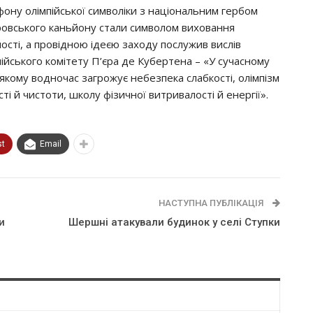
фону олімпійської символіки з національним гербом
тровського каньйону стали символом виховання
ності, а провідною ідеєю заходу послужив вислів
йського комітету П’єра де Кубертена – «У сучасному
якому водночас загрожує небезпека слабкості, олімпізм
 й чистоти, школу фізичної витривалості й енергії».
st
Email
НАСТУПНА ПУБЛІКАЦІЯ
и
Шершні атакували будинок у селі Ступки