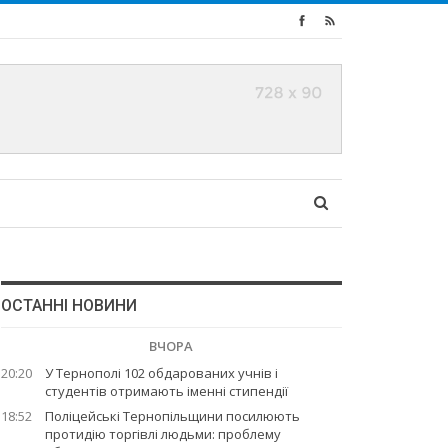
ОСТАННІ НОВИНИ
ВЧОРА
20:20
У Тернополі 102 обдарованих учнів і
студентів отримають іменні стипендії
18:52
Поліцейські Тернопільщини посилюють
протидію торгівлі людьми: проблему