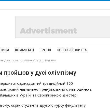
ІТИКА
КРИМІНАЛ
ГРОШІ
СВІТСЬКЕ ЖИТТЯ
ав Дністром пройшов у дусі олімпізму
 пройшов у дусі олімпізму
вершився одинадцятий традиційний 150-
лометровий навчально-тренувальний сплав однією з
більших в Україні та Європі річкою Дністер.
ньому, окрім студентів другого курсу факультету