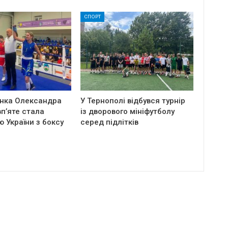
СПОРТ
нка Олександра
У Тернополі відбувся турнір
п’яте стала
із дворового мініфутболу
 України з боксу
серед підлітків