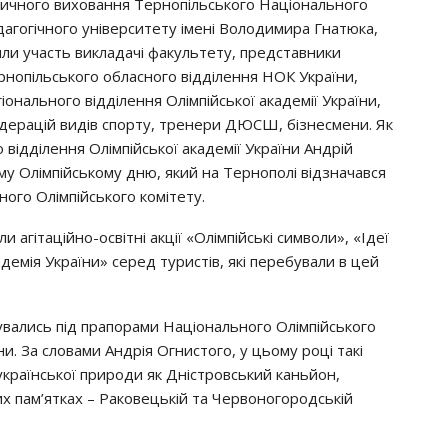
зичного виховання Тернопільського Національного
дагогічного університету імені Володимира Гнатюка,
яли участь викладачі факультету, представники
рнопільського обласного відділення НОК України,
іонального відділення Олімпійської академії України,
дерацій видів спорту, тренери ДЮСШ, бізнесмени. Як
 відділення Олімпійської академії України Андрій
у Олімпійському дню, який на Тернополі відзначався
ого Олімпійського комітету.
агітаційно-освітні акції «Олімпійські символи», «Ідеї
адемія України» серед туристів, які перебували в цей
дбувались під прапорами Національного Олімпійського
ни. За словами Андрія Огнистого, у цьому році такі
країнської природи як Дністровський каньйон,
х пам’ятках – Раковецькій та Червоногородській