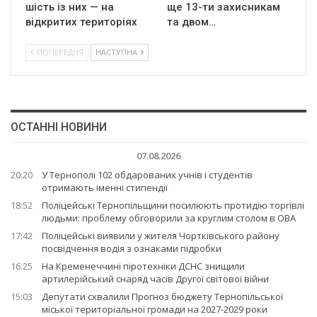
шість із них — на
ще 13-ти захисникам
відкритих територіях
та двом…
ПОПЕРЕДНЯ
НАСТУПНА
ОСТАННІ НОВИНИ
07.08.2026
20:20
У Тернополі 102 обдарованих учнів і студентів
отримають іменні стипендії
18:52
Поліцейські Тернопільщини посилюють протидію торгівлі
людьми: проблему обговорили за круглим столом в ОВА
17:42
Поліцейські виявили у жителя Чортківського району
посвідчення водія з ознаками підробки
16:25
На Кременеччині піротехніки ДСНС знищили
артилерійський снаряд часів Другої світової війни
15:03
Депутати схвалили Прогноз бюджету Тернопільської
міської територіальної громади на 2027-2029 роки