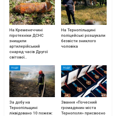
На Кременеччині
На Тернопільщині
піротехніки ДСНС
поліцейські розшукали
знищили
безвісти зниклого
артилерійський
чоловіка
снаряд часів Другої
світової…
ПОДІЇ
ПОДІЇ
За добу на
Звання «Почесний
Тернопільщині
громадянин міста
ліквідовано 10 пожеж:
Тернополя» присвоєно