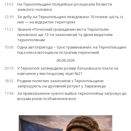
13:53
На Тернопільщині поліцейські розшукали безвісти
зниклого чоловіка
12:39
За добу на Тернопільщині ліквідовано 10 пожеж: шість із
них — на відкритих територіях
11:21
Звання «Почесний громадянин міста Тернополя»
присвоєно ще 13-ти захисникам та двом видатним
тернополянам
10:00
Одна автопригода – троє травмованих: на Тернопільщині
під колеса мотоцикла потрапив перехожий
06.08.2026
20:10
У Тернополі затвердили розмір батьківської плати за
навчання у мистецькому ліцеї №21
18:52
Родини полеглих захисників з Тернопільщини
запрошують на духовний ретрит у Зарваницю
17:44
За привласнення чужого майна тернополянці загрожує до
восьми років позбавлення волі