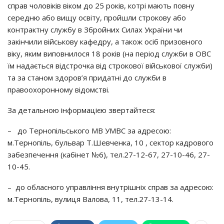
справ чоловіків віком до 25 років, котрі мають повну
середню або вищу освіту, пройшли строкову або
контрактну службу в Збройних Силах України чи
закінчили військову кафедру, а також осіб призовного
віку, яким виповнилося 18 років (на період служби в ОВС
їм надається відстрочка від строкової військової служби)
та за станом здоров’я придатні до служби в
правоохоронному відомстві.
За детальною інформацією звертайтеся:
– до Тернопільського МВ УМВС за адресою:
м.Тернопіль, бульвар Т.Шевченка, 10 , сектор кадрового
забезпечення (кабінет №6), тел.27-12-67, 27-10-46, 27-
10-45.
– до обласного управління внутрішніх справ за адресою:
м.Тернопіль, вулиця Валова, 11, тел.27-13-14.