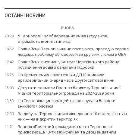
ОСТАННІ НОВИНИ
ВЧОРА
20:20
У Тернополі 102 обдарованих учнів і студентів
отримають іменні стипендії
18:52
Поліцейські Тернопільщини посилюють протидію торгівлі
людьми: проблему обговорили за круглим столом в ОВА
17:42
Поліцейські виявили у жителя Чортківського району
посвідчення водія з ознаками підробки
16:25
На Кременеччині піротехніки ДСНС знищили
артилерійський снаряд часів Другої світової війни
15:03
Депутати схвалили Прогноз бюджету Тернопільської
міської територіальної громади на 2027-2029 роки
13:53
На Тернопільщині поліцейські розшукали безвісти
зниклого чоловіка
12:39
За добу на Тернопільщині ліквідовано 10 пожеж: шість із
них — на відкритих територіях
11:21
Звання «Почесний громадянин міста Тернополя»
присвоєно ще 13-ти захисникам та двом видатним