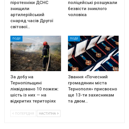
піротехніки ДСНС
поліцейські розшукали
знищили
безвісти зниклого
артилерійський
чоловіка
снаряд часів Другої
світової…
ПОДІЇ
ПОДІЇ
За добу на
Звання «Почесний
Тернопільщині
громадянин міста
ліквідовано 10 пожеж:
Тернополя» присвоєно
шість із них — на
ще 13-ти захисникам
відкритих територіях
та двом…
ПОПЕРЕДНЯ
НАСТУПНА