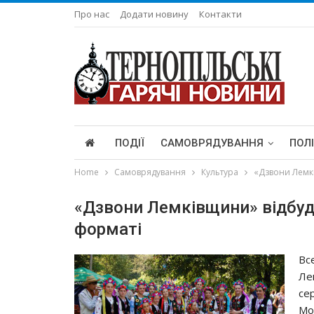
Про нас
Додати новину
Контакти
ПОДІЇ
САМОВРЯДУВАННЯ
ПОЛ
Home
Самоврядування
Культура
«Дзвони Лемкі
«Дзвони Лемківщини» відбуду
форматі
Вс
Ле
се
Мо