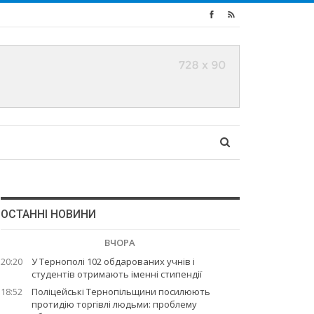
ОСТАННІ НОВИНИ
ВЧОРА
20:20
У Тернополі 102 обдарованих учнів і
студентів отримають іменні стипендії
18:52
Поліцейські Тернопільщини посилюють
протидію торгівлі людьми: проблему