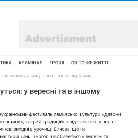
ІТИКА
КРИМІНАЛ
ГРОШІ
СВІТСЬКЕ ЖИТТЯ
вщини» відбудуться: у вересні та в іншому форматі
ться: у вересні та в іншому
еукраїнський фестиваль лемківської культури «Дзвони
мківщини», котрий традиційно відзначають у перші
рпневі вихідні в урочищі Бичова, що на
настирищині, цьогоріч відбудеться у вересні та