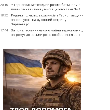
20:10
У Тернополі затвердили розмір батьківської
плати за навчання у мистецькому ліцеї №21
18:52
Родини полеглих захисників з Тернопільщини
запрошують на духовний ретрит у
Зарваницю
17:44
За привласнення чужого майна тернополянці
загрожує до восьми років позбавлення волі