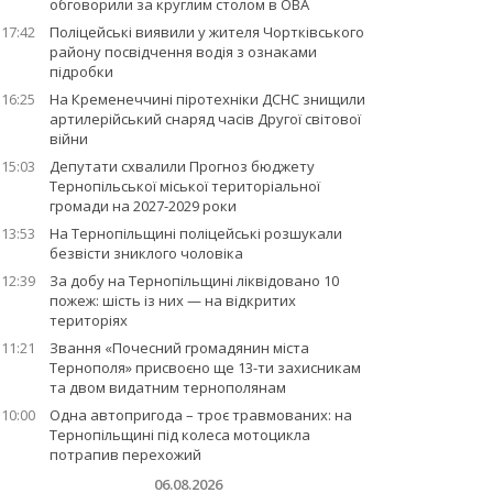
обговорили за круглим столом в ОВА
17:42
Поліцейські виявили у жителя Чортківського
району посвідчення водія з ознаками
підробки
16:25
На Кременеччині піротехніки ДСНС знищили
артилерійський снаряд часів Другої світової
війни
15:03
Депутати схвалили Прогноз бюджету
Тернопільської міської територіальної
громади на 2027-2029 роки
13:53
На Тернопільщині поліцейські розшукали
безвісти зниклого чоловіка
12:39
За добу на Тернопільщині ліквідовано 10
пожеж: шість із них — на відкритих
територіях
11:21
Звання «Почесний громадянин міста
Тернополя» присвоєно ще 13-ти захисникам
та двом видатним тернополянам
10:00
Одна автопригода – троє травмованих: на
Тернопільщині під колеса мотоцикла
потрапив перехожий
06.08.2026