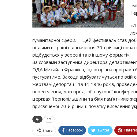
зм
Те
«Д
лем
гуманітарної сфери. – Цей фестиваль став доб
подіями в країні відзначення 70-ї річниці поч
відбудеться у вересні та в іншому форматі».
За словами заступника директора департаменту
ОДА Михайла Франківа, цьогорічна програма б
пустуватиме. Заходи відбуватимуться по всій о
жертвам депортації 1944-1946 років, проведенн
переселення, міжнародної наукової конференції
церквах Тернопільщини та біля пам’ятників жер
присвяченої 70-й річниці початку виселення ук
hot
Share
Facebook
Twitter
Pintere