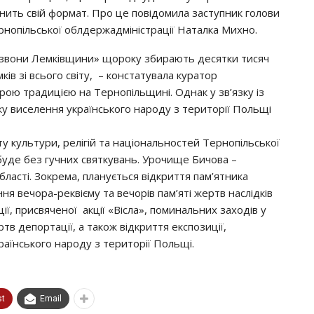
інить свій формат. Про це повідомила заступник голови
рнопільської облдержадміністрації Наталка Михно.
звони Лемківщини» щороку збирають десятки тисяч
ків зі всього світу, – констатувала куратор
рою традицією на Тернопільщині. Однак у зв’язку із
атку виселення українського народу з території Польщі
 культури, релігій та національностей Тернопільської
уде без гучних святкувань. Урочище Бичова –
бласті. Зокрема, планується відкриття пам’ятника
я вечора-реквієму та вечорів пам’яті жертв наслідків
, присвяченої акції «Вісла», поминальних заходів у
тв депортації, а також відкриття експозиції,
раїнського народу з території Польщі.
st
Email