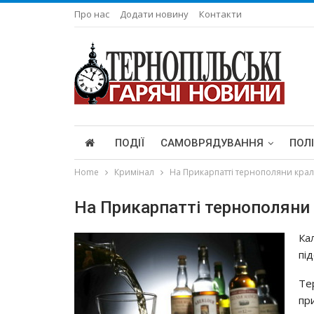
Про нас
Додати новину
Контакти
ПОДІЇ
САМОВРЯДУВАННЯ
ПОЛ
Home
Кримінал
На Прикарпатті тернополяни крали
На Прикарпатті тернополяни к
Ка
пі
Те
пр