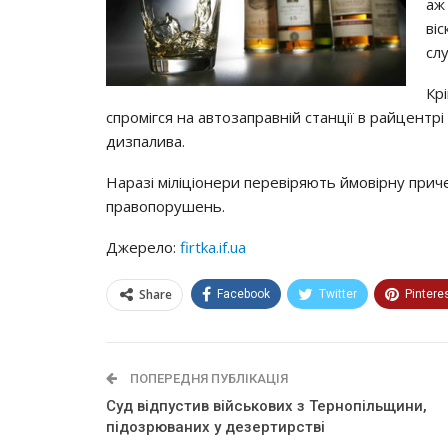
аж
ві
сл
Крі
спромігся на автозаправній станції в райцентрі
дизпалива.
Наразі міліціонери перевіряють ймовірну прич
правопорушень.
Джерело:
firtka.if.ua
Share
Facebook
Twitter
Pintere
ПОПЕРЕДНЯ ПУБЛІКАЦІЯ
Суд відпустив військових з Тернопільщини,
підозрюваних у дезертирстві