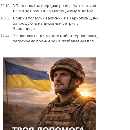
20:10
У Тернополі затвердили розмір батьківської
плати за навчання у мистецькому ліцеї №21
18:52
Родини полеглих захисників з Тернопільщини
запрошують на духовний ретрит у
Зарваницю
17:44
За привласнення чужого майна тернополянці
загрожує до восьми років позбавлення волі