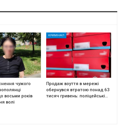
КРИМІНАЛ
снення чужого
Продаж взуття в мережі
нополянці
обернувся втратою понад 63
о восьми років
тисяч гривень: поліцейські…
ня волі