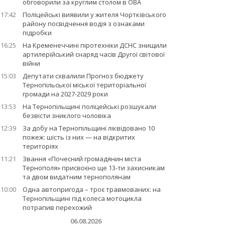
обговорили за круглим столом в ОВА
17:42
Поліцейські виявили у жителя Чортківського
району посвідчення водія з ознаками
підробки
16:25
На Кременеччині піротехніки ДСНС знищили
артилерійський снаряд часів Другої світової
війни
15:03
Депутати схвалили Прогноз бюджету
Тернопільської міської територіальної
громади на 2027-2029 роки
13:53
На Тернопільщині поліцейські розшукали
безвісти зниклого чоловіка
12:39
За добу на Тернопільщині ліквідовано 10
пожеж: шість із них — на відкритих
територіях
11:21
Звання «Почесний громадянин міста
Тернополя» присвоєно ще 13-ти захисникам
та двом видатним тернополянам
10:00
Одна автопригода – троє травмованих: на
Тернопільщині під колеса мотоцикла
потрапив перехожий
06.08.2026