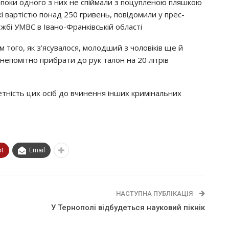
 поки одного з них не спіймали з поцупленою пляшкою
скі вартістю понад 250 гривень, повідомили у прес-
ужбі УМВС в Івано-Франківській області
м того, як з’ясувалося, молодший з чоловіків ще й
 непомітно прибрати до рук талон на 20 літрів
етність цих осіб до вчинення інших кримінальних
st
Email
НАСТУПНА ПУБЛІКАЦІЯ
У Тернополі відбудеться науковий пікнік