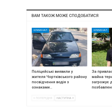
ВАМ ТАКОЖ МОЖЕ СПОДОБАТИСЯ
КРИМІНАЛ
КРИМІНАЛ
Поліцейські виявили у
За привла
жителя Чортківського району
майна тер
посвідчення водія з
загрожує д
ознаками…
позбавлен
ПОПЕРЕДНЯ
НАСТУПНА