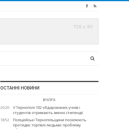
ОСТАННІ НОВИНИ
ВЧОРА
20:20
У Тернополі 102 обдарованих учнів і
студентів отримають іменні стипендії
18:52
Поліцейські Тернопільщини посилюють
протидію торгівлі людьми: проблему