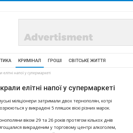
ІТИКА
КРИМІНАЛ
ГРОШІ
СВІТСЬКЕ ЖИТТЯ
 елітні напої у супермаркеті
рали елітні напої у супермаркеті
луські міліціонери затримали двох тернополян, котрі
дозрюються у викрадені 5 пляшок віскі різних марок.
рнополяни віком 29 та 26 років протягом кількох днів
игощалися викраденим у торговому центрі алкоголем,