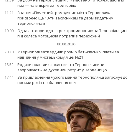
12:39
За добу на Тернопільщині ліквідовано 10 пожеж: шість із
них — на відкритих територіях
11:21
Звання «Почесний громадянин міста Тернополя»
присвоєно ще 13-ти захисникам та двом видатним
тернополянам
10:00
Одна автопригода – троє травмованих: на Тернопільщині
під колеса мотоцикла потрапив перехожий
06.08.2026
20:10
У Тернополі затвердили розмір батьківської плати за
навчання у мистецькому ліцеї №21
18:52
Родини полеглих захисників з Тернопільщини
запрошують на духовний ретрит у Зарваницю
17:44
За привласнення чужого майна тернополянці загрожує до
восьми років позбавлення волі