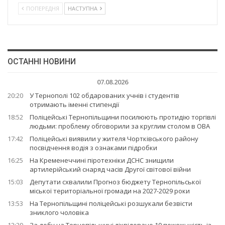
ПОПЕРЕДНЯ
НАСТУПНА
ОСТАННІ НОВИНИ
07.08.2026
20:20
У Тернополі 102 обдарованих учнів і студентів
отримають іменні стипендії
18:52
Поліцейські Тернопільщини посилюють протидію торгівлі
людьми: проблему обговорили за круглим столом в ОВА
17:42
Поліцейські виявили у жителя Чортківського району
посвідчення водія з ознаками підробки
16:25
На Кременеччині піротехніки ДСНС знищили
артилерійський снаряд часів Другої світової війни
15:03
Депутати схвалили Прогноз бюджету Тернопільської
міської територіальної громади на 2027-2029 роки
13:53
На Тернопільщині поліцейські розшукали безвісти
зниклого чоловіка