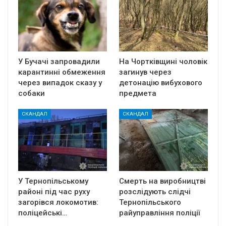
У Бучачі запровадили
На Чортківщині чоловік
карантинні обмеження
загинув через
через випадок сказу у
детонацію вибухового
собаки
предмета
СКАНДАЛ
СКАНДАЛ
У Тернопільському
Смерть на виробництві
районі під час руху
розслідують слідчі
загорівся локомотив:
Тернопільського
поліцейські…
райуправління поліції