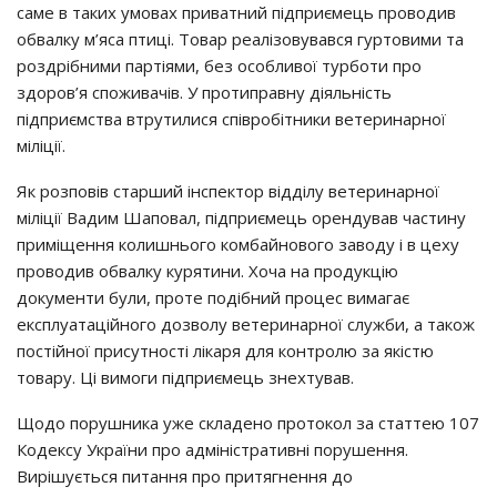
саме в таких умовах приватний підприємець проводив
обвалку м’яса птиці. Товар реалізовувався гуртовими та
роздрібними партіями, без особливої турботи про
здоров’я споживачів. У протиправну діяльність
підприємства втрутилися співробітники ветеринарної
міліції.
Як розповів старший інспектор відділу ветеринарної
міліції Вадим Шаповал, підприємець орендував частину
приміщення колишнього комбайнового заводу і в цеху
проводив обвалку курятини. Хоча на продукцію
документи були, проте подібний процес вимагає
експлуатаційного дозволу ветеринарної служби, а також
постійної присутності лікаря для контролю за якістю
товару. Ці вимоги підприємець знехтував.
Щодо порушника уже складено протокол за статтею 107
Кодексу України про адміністративні порушення.
Вирішується питання про притягнення до