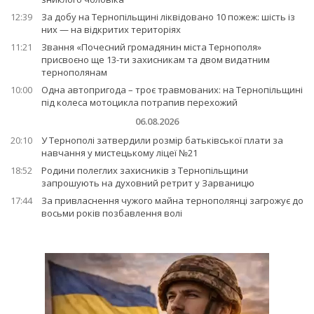
12:39
За добу на Тернопільщині ліквідовано 10 пожеж: шість із
них — на відкритих територіях
11:21
Звання «Почесний громадянин міста Тернополя»
присвоєно ще 13-ти захисникам та двом видатним
тернополянам
10:00
Одна автопригода – троє травмованих: на Тернопільщині
під колеса мотоцикла потрапив перехожий
06.08.2026
20:10
У Тернополі затвердили розмір батьківської плати за
навчання у мистецькому ліцеї №21
18:52
Родини полеглих захисників з Тернопільщини
запрошують на духовний ретрит у Зарваницю
17:44
За привласнення чужого майна тернополянці загрожує до
восьми років позбавлення волі