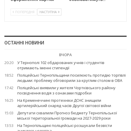
ПОПЕРЕДНЯ
НАСТУПНА
ОСТАННІ НОВИНИ
ВЧОРА
20:20
У Тернополі 102 обдарованих учнів і студентів
отримають іменні стипендії
18:52
Поліцейські Тернопільщини посилюють протидію торгівлі
людьми: проблему обговорили за круглим столом в ОВА
17:42
Поліцейські виявили у жителя Чортківського району
посвідчення водія з ознаками підробки
16:25
На Кременеччині піротехніки ДСНС знищили
артилерійський снаряд часів Другої світової війни
15:03
Депутати схвалили Прогноз бюджету Тернопільської
міської територіальної громади на 2027-2029 роки
13:53
На Тернопільщині поліцейські розшукали безвісти
зниклого чоловіка