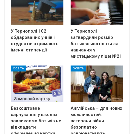
У Тернополі 102
У Тернополі
обдарованих учнів і
затвердили розмір
студентів отримають
батьківської плати за
іменні стипендії
навчання у
мистецькому ліцеї №21
ОСВІТА
ОСВІТА
Безкоштовне
Англійська – для нових
харчування у школах:
можливостей:
закликаємо батьків не
ветерани війни
відкладати
безоплатно
оформлення картки
освоюватимуть…