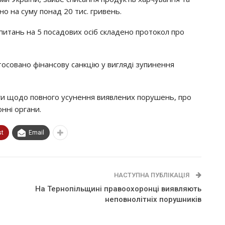
о на суму понад 20 тис. гривень.
питань на 5 посадових осіб складено протокол про
совано фінансову санкцію у вигляді зупинення
оги щодо повного усунення виявлених порушень, про
нні органи.
st
Email
НАСТУПНА ПУБЛІКАЦІЯ
На Тернопільщині правоохоронці виявляють
неповнолітніх порушників