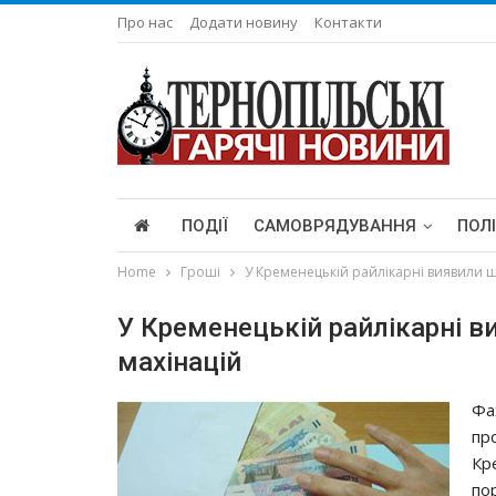
Про нас
Додати новину
Контакти
ПОДІЇ
САМОВРЯДУВАННЯ
ПОЛ
Home
Гроші
У Кременецькій райлікарні виявили ш
У Кременецькій райлікарні 
махінацій
Фа
пр
Кр
по