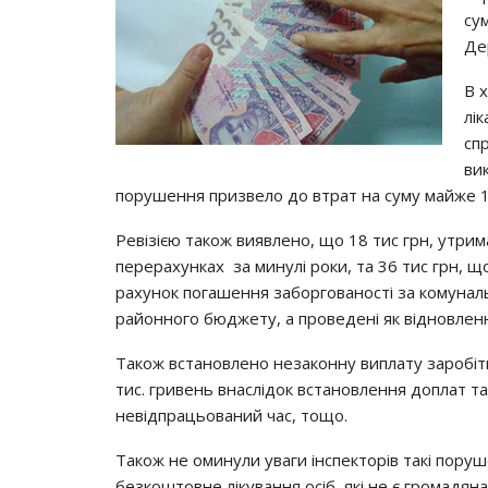
су
Де
В 
лік
сп
ви
порушення призвело до втрат на суму майже 1
Ревізією також виявлено, що 18 тис грн, утрим
перерахунках за минулі роки, та 36 тис грн, щ
рахунок погашення заборгованості за комуналь
районного бюджету, а проведені як відновленн
Також встановлено незаконну виплату заробіт
тис. гривень внаслідок встановлення доплат т
невідпрацьований час, тощо.
Також не оминули уваги інспекторів такі поруш
безкоштовне лікування осіб, які не є громадян