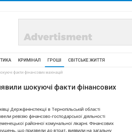
ІТИКА
КРИМІНАЛ
ГРОШІ
СВІТСЬКЕ ЖИТТЯ
окуючі факти фінансових махінацій
виявили шокуючі факти фінансових
хівці Держфінінспекції в Тернопільській області
овели ревізію фінансово-господарської діяльності
еменецької районної комунальної лікарні. Фінансових
рушень, що призвели до втрат, виявили на загальну