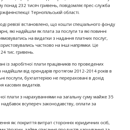
му понад 232 тисяч гривень, повідомляє прес-служба
ржфінінспекції Тернопільській області.
ході ревізії встановлено, що кошти спеціального фонду
арні, які надійшли як плата за послуги та які повинні
рямовуватись на видатки з надання платних послуг,
користовувались частково на інші напрямки. Це
24 тис. гривень.
ані із заробітної плати працівників по проведених
о надійшли від орендарів протягом 2012-2014 років в
ні послуги, бухгалтерією не перераховані в дохід
я касових видатків.
ної плати з нарахуваннями на загальну суму майже 35
а надбавок всупереч законодавству, оплати за
ення як: покриття витрат сторонніх юридичних осіб,
ами України, зайве списання продуктів харчування та