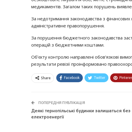
медикаментів. Загалом таких порушень виявлен
За недотримання законодавства з фінансових 
адміністративне правопорушення.
За порушення бюджетного законодавства засто
операцій з бюджетними коштами.
Об’єкту контролю направлені обов’язкові вим
результати ревізії проінформовано правоохоро
Share
Facebook
Twitter
Pintere
ПОПЕРЕДНЯ ПУБЛІКАЦІЯ
Деякі тернопільські будинки залишаться без
електроенергії