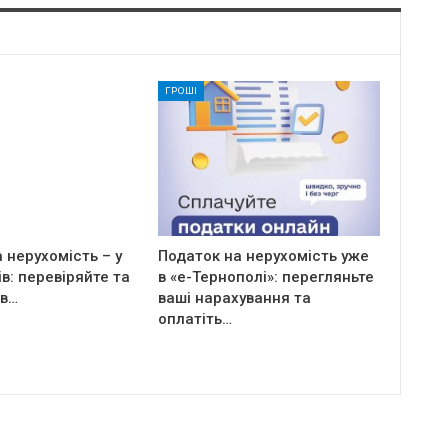
ГРОШІ
 нерухомість – у
Податок на нерухомість уже
ів: перевіряйте та
в «е-Тернополі»: перегляньте
 в…
ваші нарахування та
оплатіть…