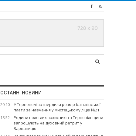
ОСТАННІ НОВИНИ
20:10
У Тернополі затвердили розмір батьківської
плати за навчання у мистецькому ліцеї №21
18:52
Родини полеглих захисників з Тернопільщини
запрошують на духовний ретрит у
Зарваницю