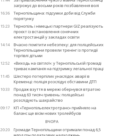
17:44
За привласнення чужого майна тернополянці
загрожує до восьми років позбавлення волі
16:36
Тернопільщина: підсумки доби від Служби
порятунку
15:23
Тернопіль і німецькі партнери GIZ реалізують
проєкт із встановлення сонячних
електростанцій у закладах освіти
14:14
Вчасно помітити небезпеку: для поліцейських
Тернопільщини провели тренінг із протидії
торгівлі дітьми
12:52
«Виходь на світло!»: у Тернопільській громаді
триває кампанія на підтримку легальної праці
11:45
Шестеро потерпілих унаслідок аварії в
Кременці: поліція розслідує обставини ДТП
10:33
Продаж взуття в мережі обернувся втратою
понад 63 тисяч гривень: поліцейські
розслідують шахрайство
09:17
КП «Тернопільелектротранс» прийняло на
баланс ще вісім нових тролейбусів
ВЧОРА
20:20
Громади Тернопільщини отримали понад 6,5
млрд грн податкових надходжень