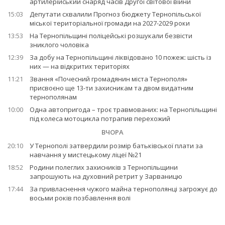
артилерійський снаряд часів Другої світової війни
15:03
Депутати схвалили Прогноз бюджету Тернопільської
міської територіальної громади на 2027-2029 роки
13:53
На Тернопільщині поліцейські розшукали безвісти
зниклого чоловіка
12:39
За добу на Тернопільщині ліквідовано 10 пожеж: шість із
них — на відкритих територіях
11:21
Звання «Почесний громадянин міста Тернополя»
присвоєно ще 13-ти захисникам та двом видатним
тернополянам
10:00
Одна автопригода – троє травмованих: на Тернопільщині
під колеса мотоцикла потрапив перехожий
ВЧОРА
20:10
У Тернополі затвердили розмір батьківської плати за
навчання у мистецькому ліцеї №21
18:52
Родини полеглих захисників з Тернопільщини
запрошують на духовний ретрит у Зарваницю
17:44
За привласнення чужого майна тернополянці загрожує до
восьми років позбавлення волі