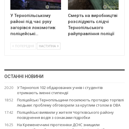
У Тернопільському
Смерть на виробництві
районі під час руху
розслідують слідчі
загорівся локомотив:
Тернопільського
поліцейські…
райуправління поліції
ПОПЕРЕДНЯ
НАСТУПНА
ОСТАННІ НОВИНИ
20:20
У Тернополі 102 обдарованих учнів і студентів
отримають іменні стипендії
18:52
Поліцейські Тернопільщини посилюють протидію торгівлі
людьми: проблему обговорили за круглим столом в ОВА
17:42
Поліцейські виявили у жителя Чортківського району
посвідчення водія з ознаками підробки
16:25
На Кременеччині піротехніки ДСНС знищили