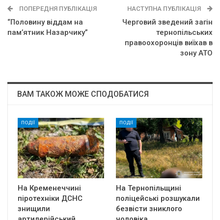
ПОПЕРЕДНЯ ПУБЛІКАЦІЯ
НАСТУПНА ПУБЛІКАЦІЯ
“Половину віддам на
Черговий зведений загін
пам’ятник Назарчику”
тернопільських
правоохоронців виїхав в
зону АТО
ВАМ ТАКОЖ МОЖЕ СПОДОБАТИСЯ
ПОДІЇ
ПОДІЇ
На Кременеччині
На Тернопільщині
піротехніки ДСНС
поліцейські розшукали
знищили
безвісти зниклого
артилерійський
чоловіка