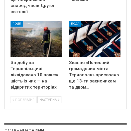
снаряд часів Другої
світової…
ПОДІЇ
ПОДІЇ
За добу на
Звання «Почесний
Тернопільщині
громадянин міста
ліквідовано 10 пожеж:
Тернополя» присвоєно
шість із них — на
ще 13-ти захисникам
відкритих територіях
та двом…
ПОПЕРЕДНЯ
НАСТУПНА
ОСТАННІ НОВИНИ