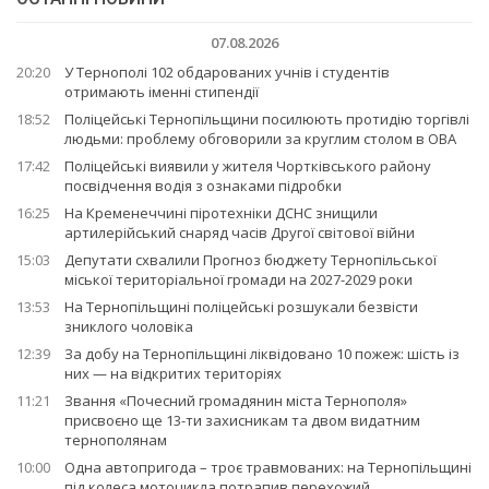
07.08.2026
20:20
У Тернополі 102 обдарованих учнів і студентів
отримають іменні стипендії
18:52
Поліцейські Тернопільщини посилюють протидію торгівлі
людьми: проблему обговорили за круглим столом в ОВА
17:42
Поліцейські виявили у жителя Чортківського району
посвідчення водія з ознаками підробки
16:25
На Кременеччині піротехніки ДСНС знищили
артилерійський снаряд часів Другої світової війни
15:03
Депутати схвалили Прогноз бюджету Тернопільської
міської територіальної громади на 2027-2029 роки
13:53
На Тернопільщині поліцейські розшукали безвісти
зниклого чоловіка
12:39
За добу на Тернопільщині ліквідовано 10 пожеж: шість із
них — на відкритих територіях
11:21
Звання «Почесний громадянин міста Тернополя»
присвоєно ще 13-ти захисникам та двом видатним
тернополянам
10:00
Одна автопригода – троє травмованих: на Тернопільщині
під колеса мотоцикла потрапив перехожий