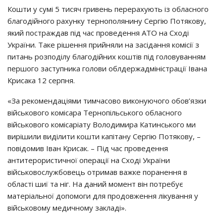
Кошти у сумі 5 тисяч гривень перерахують із обласного
благодійного рахунку тернополянину Сергію Потякову,
який постраждав під час проведення АТО на Сході
України. Таке рішення прийняли на засідання комісії з
питань розподілу благодійних коштів під головуванням
першого заступника голови облдержадміністрації Івана
Крисака 12 серпня.
«За рекомендаціями тимчасово виконуючого обов’язки
військового комісара Тернопільського обласного
військового комісаріату Володимира Катинського ми
вирішили виділити кошти капітану Сергію Потякову, –
повідомив Іван Крисак. – Під час проведення
антитерористичної операції на Сході України
військовослужбовець отримав важке поранення в
області шиї та ніг. На даний момент він потребує
матеріальної допомоги для продовження лікування у
військовому медичному закладі».