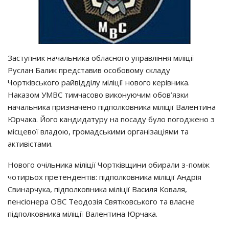
Заступник начальника обласного управління міліції
Руслан Балик представив особовому складу
Чортківського райвідділу міліції нового керівника.
Наказом УМВС тимчасово виконуючим обов’язки
начальника призначено підполковника міліції Валентина
Юрчака. Його кандидатуру на посаду було погоджено з
місцевої владою, громадськими організаціями та
активістами.
Нового очільника міліції Чортківщини обирали з-поміж
чотирьох претендентів: підполковника мiлiцiї Андрiя
Свинарчука, підполковника міліції Василя Коваля,
пенсіонера ОВС Теодозія Святковського та власне
підполковника міліції Валентина Юрчака.