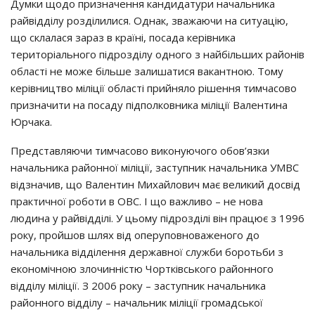
Думки щодо призначення кандидатури начальника
райвідділу розділилися. Однак, зважаючи на ситуацію,
що склалася зараз в країні, посада керівника
територіального підрозділу одного з найбільших районів
області не може більше залишатися вакантною. Тому
керівництво міліції області прийняло рішення тимчасово
призначити на посаду підполковника мiлiцiї Валентина
Юрчака.
Представляючи тимчасово виконуючого обов’язки
начальника районної міліції, заступник начальника УМВС
відзначив, що Валентин Михайлович має великий досвід
практичної роботи в ОВС. І що важливо – не нова
людина у райвідділі. У цьому підрозділі він працює з 1996
року, пройшов шлях від оперуповноваженого до
начальника відділення державної служби боротьби з
економічною злочинністю Чорткiвського районного
вiддiлу міліції. З 2006 року – заступник начальника
районного вiддiлу – начальник мiлiцiї громадської