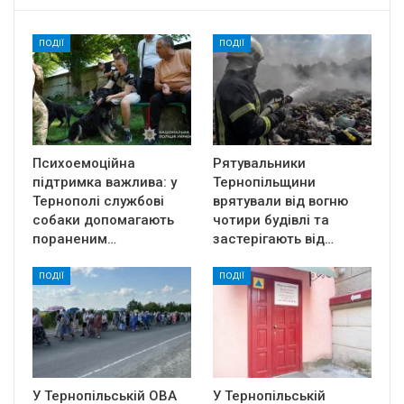
ПОДІЇ
ПОДІЇ
Психоемоційна
Рятувальники
підтримка важлива: у
Тернопільщини
Тернополі службові
врятували від вогню
собаки допомагають
чотири будівлі та
пораненим…
застерігають від…
ПОДІЇ
ПОДІЇ
У Тернопільській ОВА
У Тернопільській