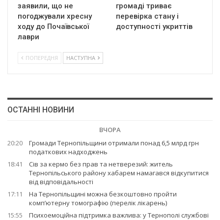
заявили, що не
громаді триває
погоджували хресну
перевірка стану і
ходу до Почаївської
доступності укриттів
лаври
ПОПЕРЕДНЯ
НАСТУПНА
ОСТАННІ НОВИНИ
ВЧОРА
20:20
Громади Тернопільщини отримали понад 6,5 млрд грн
податкових надходжень
18:41
Сів за кермо без прав та нетверезий: житель
Тернопільського району хабарем намагався відкупитися
від відповідальності
17:11
На Тернопільщині можна безкоштовно пройти
комп’ютерну томографію (перелік лікарень)
15:55
Психоемоційна підтримка важлива: у Тернополі службові