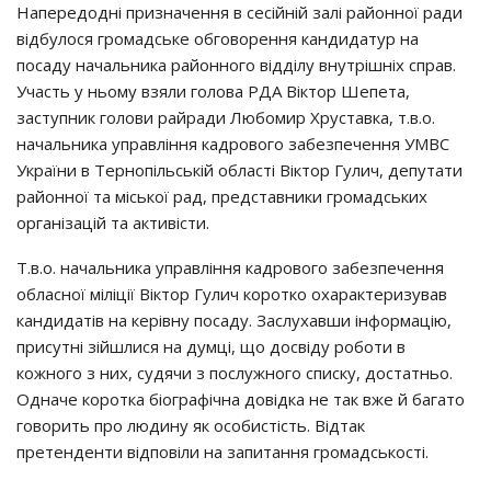
Напередодні призначення в сесійній залі районної ради
відбулося громадське обговорення кандидатур на
посаду начальника районного відділу внутрішніх справ.
Участь у ньому взяли голова РДА Віктор Шепета,
заступник голови райради Любомир Хруставка, т.в.о.
начальника управління кадрового забезпечення УМВС
України в Тернопільській області Віктор Гулич, депутати
районної та міської рад, представники громадських
організацій та активісти.
Т.в.о. начальника управління кадрового забезпечення
обласної міліції Віктор Гулич коротко охарактеризував
кандидатів на керівну посаду. Заслухавши інформацію,
присутні зійшлися на думці, що досвіду роботи в
кожного з них, судячи з послужного списку, достатньо.
Одначе коротка біографічна довідка не так вже й багато
говорить про людину як особистість. Відтак
претенденти відповіли на запитання громадськості.