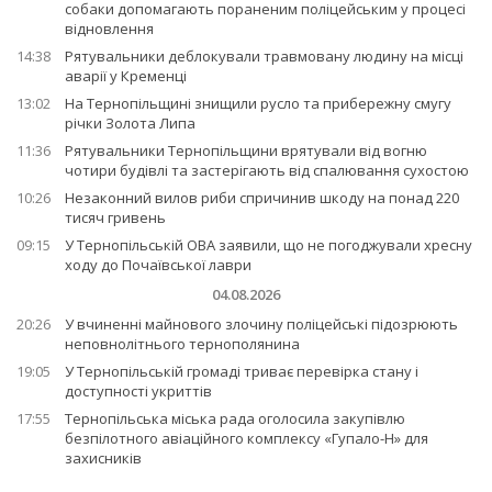
собаки допомагають пораненим поліцейським у процесі
відновлення
14:38
Рятувальники деблокували травмовану людину на місці
аварії у Кременці
13:02
На Тернопільщині знищили русло та прибережну смугу
річки Золота Липа
11:36
Рятувальники Тернопільщини врятували від вогню
чотири будівлі та застерігають від спалювання сухостою
10:26
Незаконний вилов риби спричинив шкоду на понад 220
тисяч гривень
09:15
У Тернопільській ОВА заявили, що не погоджували хресну
ходу до Почаївської лаври
04.08.2026
20:26
У вчиненні майнового злочину поліцейські підозрюють
неповнолітнього тернополянина
19:05
У Тернопільській громаді триває перевірка стану і
доступності укриттів
17:55
Тернопільська міська рада оголосила закупівлю
безпілотного авіаційного комплексу «Гупало-Н» для
захисників