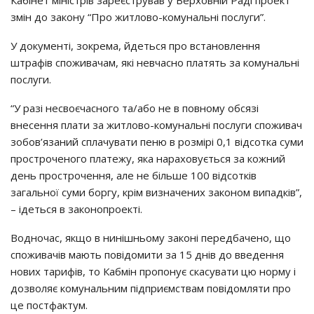
Кабінет міністрів зареєстрував у Верховній Раді проект
змін до закону “Про житлово-комунальні послуги”.
У документі, зокрема, йдеться про встановлення
штрафів споживачам, які невчасно платять за комунальні
послуги.
“У разі несвоєчасного та/або не в повному обсязі
внесення плати за житлово-комунальні послуги споживач
зобов’язаний сплачувати пеню в розмірі 0,1 відсотка суми
простроченого платежу, яка нараховується за кожний
день прострочення, але не більше 100 відсотків
загальної суми боргу, крім визначених законом випадків”,
– ідеться в законопроекті.
Водночас, якщо в нинішньому законі передбачено, що
споживачів мають повідомити за 15 днів до введення
нових тарифів, то Кабмін пропонує скасувати цю норму і
дозволяє комунальним підприємствам повідомляти про
це постфактум.