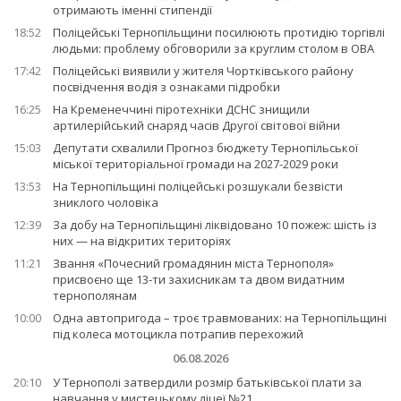
отримають іменні стипендії
18:52
Поліцейські Тернопільщини посилюють протидію торгівлі
людьми: проблему обговорили за круглим столом в ОВА
17:42
Поліцейські виявили у жителя Чортківського району
посвідчення водія з ознаками підробки
16:25
На Кременеччині піротехніки ДСНС знищили
артилерійський снаряд часів Другої світової війни
15:03
Депутати схвалили Прогноз бюджету Тернопільської
міської територіальної громади на 2027-2029 роки
13:53
На Тернопільщині поліцейські розшукали безвісти
зниклого чоловіка
12:39
За добу на Тернопільщині ліквідовано 10 пожеж: шість із
них — на відкритих територіях
11:21
Звання «Почесний громадянин міста Тернополя»
присвоєно ще 13-ти захисникам та двом видатним
тернополянам
10:00
Одна автопригода – троє травмованих: на Тернопільщині
під колеса мотоцикла потрапив перехожий
06.08.2026
20:10
У Тернополі затвердили розмір батьківської плати за
навчання у мистецькому ліцеї №21