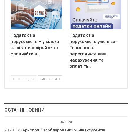
Податок на
Податок на
нерухомість – у кілька
нерухомість уже в «е-
кліків: перевіряйте та
Тернополі»:
сплачуйте в…
перегляньте ваші
нарахування та
оплатіть…
ПОПЕРЕДНЯ
НАСТУПНА
ОСТАННІ НОВИНИ
ВЧОРА
20:20
У Тернополі 102 обдарованих учнів і студентів