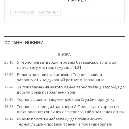
протидії…
ПОПЕРЕДНЯ
НАСТУПНА
ОСТАННІ НОВИНИ
ВЧОРА
20:10
У Тернополі затвердили розмір батьківської плати за
навчання у мистецькому ліцеї №21
18:52
Родини полеглих захисників з Тернопільщини
запрошують на духовний ретрит у Зарваницю
17:44
За привласнення чужого майна тернополянці загрожує до
восьми років позбавлення волі
16:36
Тернопільщина: підсумки доби від Служби порятунку
15:23
Тернопіль і німецькі партнери GIZ реалізують проєкт із
встановлення сонячних електростанцій у закладах освіти
14:14
Вчасно помітити небезпеку: для поліцейських
Тернопільщини провели тренінг із протидії торгівлі