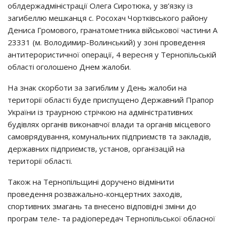
облдержадміністрації Олега Сиротюка, у зв’язку із
загибеллю мешканця с. Росохач Чортківського району
Дениса Громового, гранатометника військової частини А
23331 (м. Володимир-Волинський) у зоні проведення
антитерористичної операції, 4 вересня у Тернопільській
області оголошено Днем жалоби.
На знак скорботи за загиблим у День жалоби на
території області буде приспущено Державний Прапор
України із траурною стрічкою на адміністративних
будівлях органів виконавчої влади та органів місцевого
самоврядування, комунальних підприємств та закладів,
державних підприємств, установ, організацій на
території області.
Також на Тернопільщині доручено відмінити
проведення розважально-концертних заходів,
спортивних змагань та внесено відповідні зміни до
програм теле- та радіопередач Тернопільської обласної