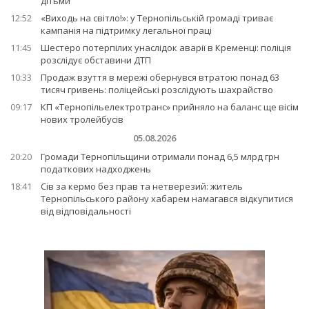
дітьми
12:52
«Виходь на світло!»: у Тернопільській громаді триває
кампанія на підтримку легальної праці
11:45
Шестеро потерпілих унаслідок аварії в Кременці: поліція
розслідує обставини ДТП
10:33
Продаж взуття в мережі обернувся втратою понад 63
тисяч гривень: поліцейські розслідують шахрайство
09:17
КП «Тернопільелектротранс» прийняло на баланс ще вісім
нових тролейбусів
05.08.2026
20:20
Громади Тернопільщини отримали понад 6,5 млрд грн
податкових надходжень
18:41
Сів за кермо без прав та нетверезий: житель
Тернопільського району хабарем намагався відкупитися
від відповідальності