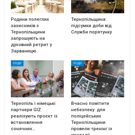
Родини полеглих
Тернопільщина:
захисників з
підсумки доби від
Тернопільщини
Служби порятунку
запрошують на
духовний ретрит у
Зарваницю
ПОДІЇ
ПОДІЇ
Тернопіль і німецькі
Вчасно помітити
партнери GIZ
небезпеку: для
реалізують проєкт із
поліцейських
встановлення
Тернопільщини
сонячних…
провели тренінг із