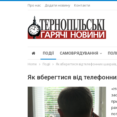
Про нас
Додати новину
Контакти
ПОДІЇ
САМОВРЯДУВАННЯ
ПОЛ
Home
Події
Як вберегтися від телефонних шахраїв,
Як вберегтися від телефонних
«Н
за
пр
ра
по