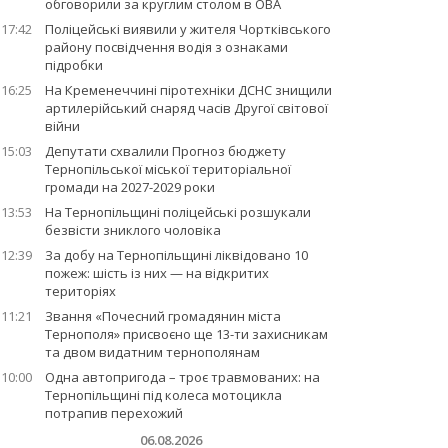
обговорили за круглим столом в ОВА
17:42
Поліцейські виявили у жителя Чортківського
району посвідчення водія з ознаками
підробки
16:25
На Кременеччині піротехніки ДСНС знищили
артилерійський снаряд часів Другої світової
війни
15:03
Депутати схвалили Прогноз бюджету
Тернопільської міської територіальної
громади на 2027-2029 роки
13:53
На Тернопільщині поліцейські розшукали
безвісти зниклого чоловіка
12:39
За добу на Тернопільщині ліквідовано 10
пожеж: шість із них — на відкритих
територіях
11:21
Звання «Почесний громадянин міста
Тернополя» присвоєно ще 13-ти захисникам
та двом видатним тернополянам
10:00
Одна автопригода – троє травмованих: на
Тернопільщині під колеса мотоцикла
потрапив перехожий
06.08.2026