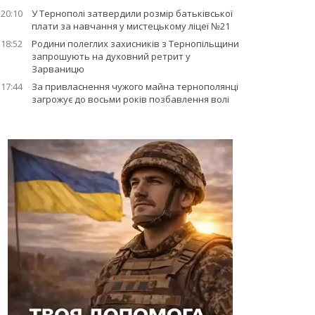
20:10
У Тернополі затвердили розмір батьківської
плати за навчання у мистецькому ліцеї №21
18:52
Родини полеглих захисників з Тернопільщини
запрошують на духовний ретрит у
Зарваницю
17:44
За привласнення чужого майна тернополянці
загрожує до восьми років позбавлення волі