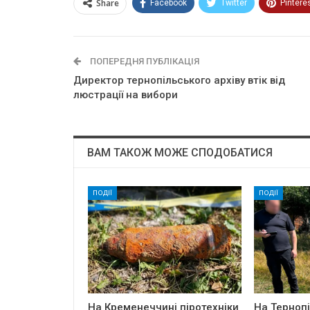
Share
Facebook
Twitter
Pintere
ПОПЕРЕДНЯ ПУБЛІКАЦІЯ
Директор тернопільського архіву втік від
люстрації на вибори
ВАМ ТАКОЖ МОЖЕ СПОДОБАТИСЯ
ПОДІЇ
ПОДІЇ
На Кременеччині піротехніки
На Терноп