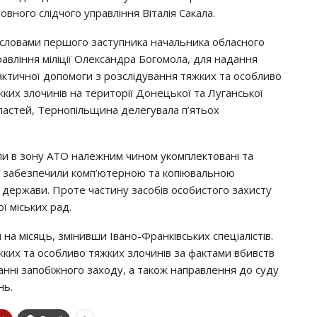
овного слідчого управління Віталія Сакала.
 словами першого заступника начальника обласного
равління міліції Олександра Богомола, для надання
актичної допомоги з розслідування тяжких та особливо
жких злочинів на території Донецької та Луганської
ластей, Тернопільщина делегувала п’ятьох
ли в зону АТО належним чином укомплектовані та
їх забезпечили комп’ютерною та копіювальною
т держави. Проте частину засобів особистого захисту
ї міських рад.
на місяць, змінивши Івано-Франківських спеціалістів.
ких та особливо тяжких злочинів за фактами вбивств
анні запобіжного заходу, а також направлення до суду
нь.