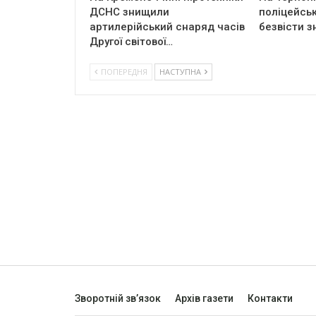
ДСНС знищили
поліцейськ
артилерійський снаряд часів
безвісти з
Другої світової…
ПОПЕРЕДНЯ
НАСТУПНА
Зворотній зв’язок
Архів газети
Контакти