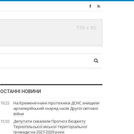
ОСТАННІ НОВИНИ
16:25
На Кременеччині піротехніки ДСНС знищили
артилерійський снаряд часів Другої світової
війни
15:03
Депутати схвалили Прогноз бюджету
Тернопільської міської територіальної
громади на 2027-2029 роки