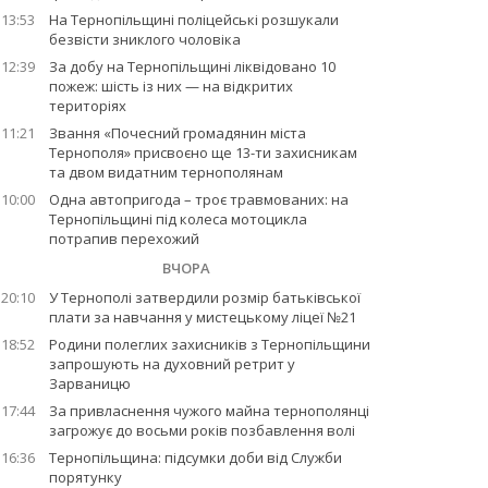
13:53
На Тернопільщині поліцейські розшукали
безвісти зниклого чоловіка
12:39
За добу на Тернопільщині ліквідовано 10
пожеж: шість із них — на відкритих
територіях
11:21
Звання «Почесний громадянин міста
Тернополя» присвоєно ще 13-ти захисникам
та двом видатним тернополянам
10:00
Одна автопригода – троє травмованих: на
Тернопільщині під колеса мотоцикла
потрапив перехожий
ВЧОРА
20:10
У Тернополі затвердили розмір батьківської
плати за навчання у мистецькому ліцеї №21
18:52
Родини полеглих захисників з Тернопільщини
запрошують на духовний ретрит у
Зарваницю
17:44
За привласнення чужого майна тернополянці
загрожує до восьми років позбавлення волі
16:36
Тернопільщина: підсумки доби від Служби
порятунку