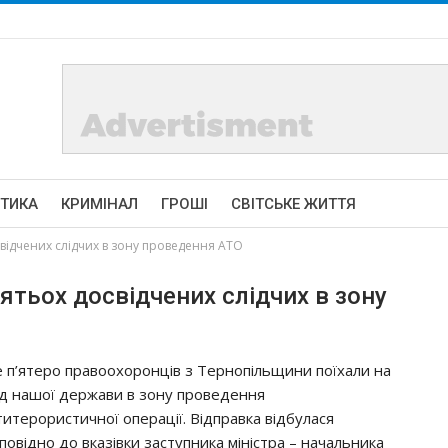
ІТИКА
КРИМІНАЛ
ГРОШІ
СВІТСЬКЕ ЖИТТЯ
відчених слідчих в зону проведення АТО
ятьох досвідчених слідчих в зону
 п’ятеро правоохоронців з Тернопільщини поїхали на
ід нашої держави в зону проведення
титерористичної операції. Відправка відбулася
дповідно до вказівки заступника міністра – начальника