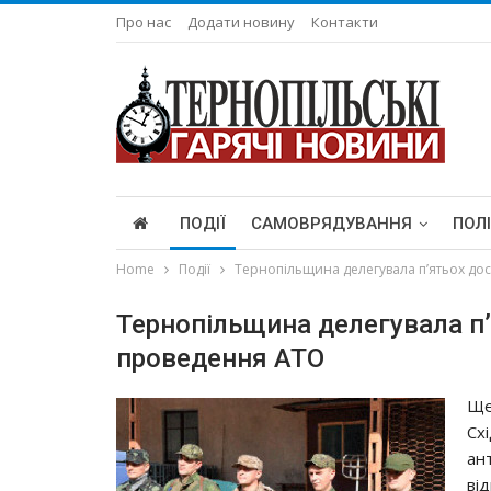
Про нас
Додати новину
Контакти
ПОДІЇ
САМОВРЯДУВАННЯ
ПОЛ
Home
Події
Тернопільщина делегувала п’ятьох дос
Тернопільщина делегувала п’
проведення АТО
Ще
Сх
ан
ві