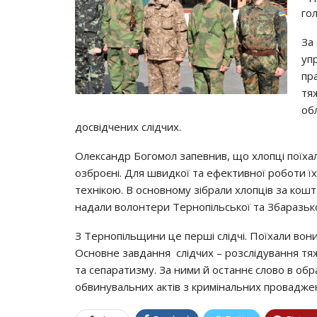
гол
За
уп
пр
тя
об
досвідчених слідчих.
Олександр Богомол запевнив, що хлопці поїха
озброєні. Для швидкої та ефективної роботи 
технікою. В основному зібрали хлопців за кош
надали волонтери Тернопільської та Збаразько
З Тернопільщини це перші слідчі. Поїхали вони 
Основне завдання слідчих – розслідування тяж
та сепаратизму. За ними й останнє слово в обр
обвинувальних актів з кримінальних провадже