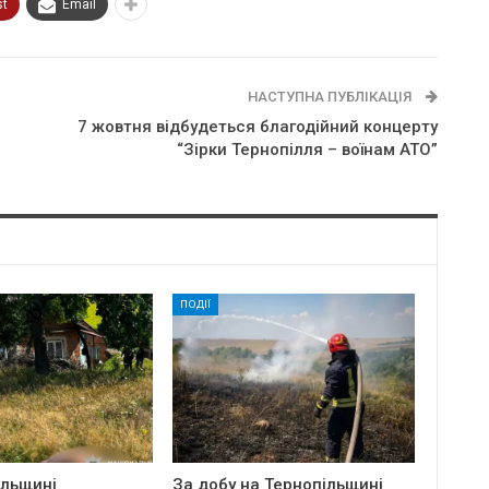
st
Email
НАСТУПНА ПУБЛІКАЦІЯ
7 жовтня відбудеться благодійний концерту
“Зірки Тернопілля – воїнам АТО”
ПОДІЇ
ільщині
За добу на Тернопільщині