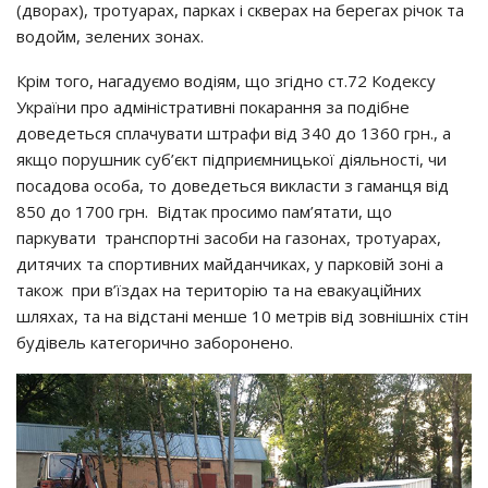
(дворах), тротуарах, парках і скверах на берегах річок та
водойм, зелених зонах.
Крім того, нагадуємо водіям, що згідно ст.72 Кодексу
України про адміністративні покарання за подібне
доведеться сплачувати штрафи від 340 до 1360 грн., а
якщо порушник суб’єкт підприємницької діяльності, чи
посадова особа, то доведеться викласти з гаманця від
850 до 1700 грн. Відтак просимо пам’ятати, що
паркувати транспортні засоби на газонах, тротуарах,
дитячих та спортивних майданчиках, у парковій зоні а
також при в’їздах на територію та на евакуаційних
шляхах, та на відстані менше 10 метрів від зовнішніх стін
будівель категорично заборонено.