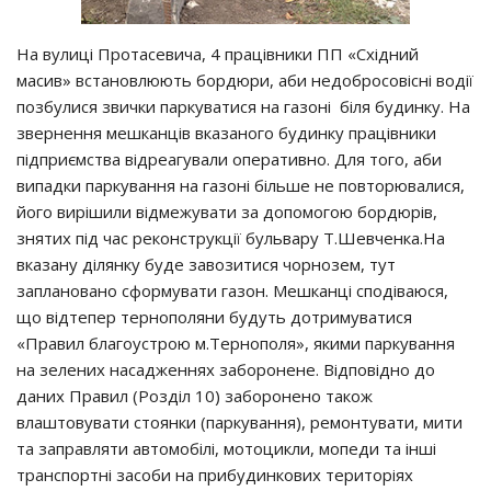
На вулиці Протасевича, 4 працівники ПП «Східний
масив» встановлюють бордюри, аби недобросовісні водії
позбулися звички паркуватися на газоні біля будинку. На
звернення мешканців вказаного будинку працівники
підприємства відреагували оперативно. Для того, аби
випадки паркування на газоні більше не повторювалися,
його вирішили відмежувати за допомогою бордюрів,
знятих під час реконструкції бульвару Т.Шевченка.На
вказану ділянку буде завозитися чорнозем, тут
заплановано сформувати газон. Мешканці сподіваюся,
що відтепер тернополяни будуть дотримуватися
«Правил благоустрою м.Тернополя», якими паркування
на зелених насадженнях заборонене. Відповідно до
даних Правил (Розділ 10) заборонено також
влаштовувати стоянки (паркування), ремонтувати, мити
та заправляти автомобілі, мотоцикли, мопеди та інші
транспортні засоби на прибудинкових територіях