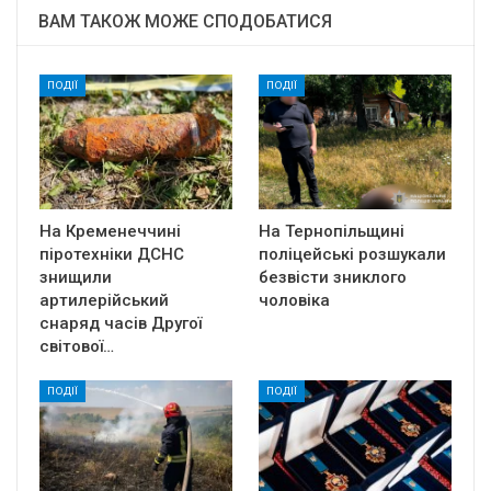
ВАМ ТАКОЖ МОЖЕ СПОДОБАТИСЯ
ПОДІЇ
ПОДІЇ
На Кременеччині
На Тернопільщині
піротехніки ДСНС
поліцейські розшукали
знищили
безвісти зниклого
артилерійський
чоловіка
снаряд часів Другої
світової…
ПОДІЇ
ПОДІЇ