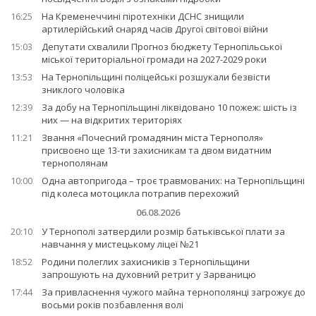
16:25
На Кременеччині піротехніки ДСНС знищили
артилерійський снаряд часів Другої світової війни
15:03
Депутати схвалили Прогноз бюджету Тернопільської
міської територіальної громади на 2027-2029 роки
13:53
На Тернопільщині поліцейські розшукали безвісти
зниклого чоловіка
12:39
За добу на Тернопільщині ліквідовано 10 пожеж: шість із
них — на відкритих територіях
11:21
Звання «Почесний громадянин міста Тернополя»
присвоєно ще 13-ти захисникам та двом видатним
тернополянам
10:00
Одна автопригода – троє травмованих: на Тернопільщині
під колеса мотоцикла потрапив перехожий
06.08.2026
20:10
У Тернополі затвердили розмір батьківської плати за
навчання у мистецькому ліцеї №21
18:52
Родини полеглих захисників з Тернопільщини
запрошують на духовний ретрит у Зарваницю
17:44
За привласнення чужого майна тернополянці загрожує до
восьми років позбавлення волі