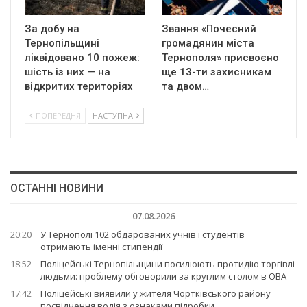
За добу на
Звання «Почесний
Тернопільщині
громадянин міста
ліквідовано 10 пожеж:
Тернополя» присвоєно
шість із них — на
ще 13-ти захисникам
відкритих територіях
та двом…
ПОПЕРЕДНЯ
НАСТУПНА
ОСТАННІ НОВИНИ
07.08.2026
20:20
У Тернополі 102 обдарованих учнів і студентів
отримають іменні стипендії
18:52
Поліцейські Тернопільщини посилюють протидію торгівлі
людьми: проблему обговорили за круглим столом в ОВА
17:42
Поліцейські виявили у жителя Чортківського району
посвідчення водія з ознаками підробки