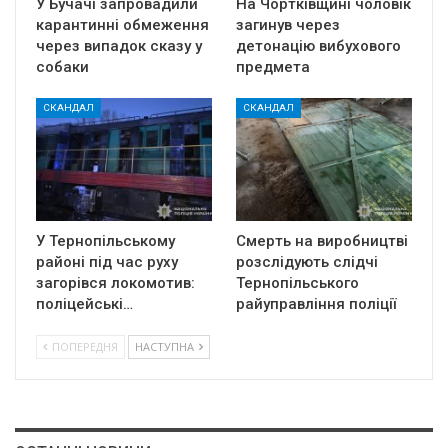
У Бучачі запровадили
На Чортківщині чоловік
карантинні обмеження
загинув через
через випадок сказу у
детонацію вибухового
собаки
предмета
СКАНДАЛ
СКАНДАЛ
У Тернопільському
Смерть на виробництві
районі під час руху
розслідують слідчі
загорівся локомотив:
Тернопільського
поліцейські…
райуправління поліції
ПОПЕРЕДНЯ
НАСТУПНА