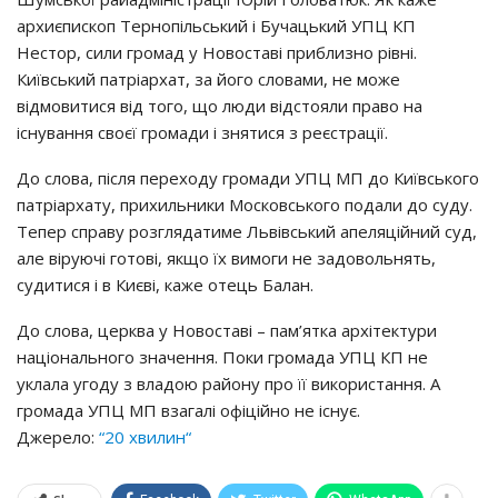
архиєпископ Тернопільський і Бучацький УПЦ КП
Нестор, сили громад у Новоставі приблизно рівні.
Київський патріархат, за його словами, не може
відмовитися від того, що люди відстояли право на
існування своєї громади і знятися з реєстрації.
До слова, після переходу громади УПЦ МП до Київського
патріархату, прихильники Московського подали до суду.
Тепер справу розглядатиме Львівський апеляційний суд,
але віруючі готові, якщо їх вимоги не задовольнять,
судитися і в Києві, каже отець Балан.
До слова, церква у Новоставі – пам’ятка архітектури
національного значення. Поки громада УПЦ КП не
уклала угоду з владою району про її використання. А
громада УПЦ МП взагалі офіційно не існує.
Джерело:
“20 хвилин“