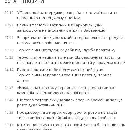
ОСТАННІ НОВИНИ
20:10
У Тернополі затвердили розмір батьківської плати за
навчання у мистецькому ліцеї №21
18:52
Родини полеглих захисників з Тернопільщини
запрошують на духовний ретрит у Зарваницю
17:44
За привласнення чужого майна тернополянці загрожує до
восьми років позбавлення волі
16:36
Тернопільщина: підсумки доби від Служби порятунку
15:23
Тернопіль і німецькі партнери GIZ реалізують проєкт із
встановлення сонячних електростанцій у закладах освіти
14:14
Вчасно помітити небезпеку: для поліцейських
Тернопільщини провели тренінг із протидії торгівлі
дітьми
12:52
«Виходь на світло!»: у Тернопільській громаді триває
кампанія на підтримку легальної праці
11:45
Шестеро потерпілих унаслідок аварії в Кременці: поліція
розслідує обставини ДТП
10:33
Продаж взуття в мережі обернувся втратою понад 63
тисяч гривень: поліцейські розслідують шахрайство
09:17
КП «Тернопільелектротранс» прийняло на баланс ще вісім