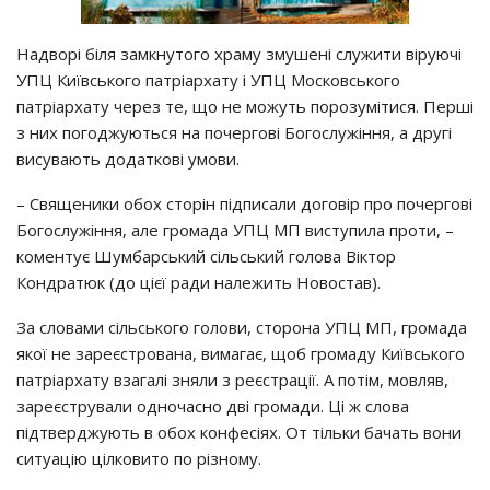
Надворі біля замкнутого храму змушені служити віруючі
УПЦ Київського патріархату і УПЦ Московського
патріархату через те, що не можуть порозумітися. Перші
з них погоджуються на почергові Богослужіння, а другі
висувають додаткові умови.
– Священики обох сторін підписали договір про почергові
Богослужіння, але громада УПЦ МП виступила проти, –
коментує Шумбарський сільський голова Віктор
Кондратюк (до цієї ради належить Новостав).
За словами сільського голови, сторона УПЦ МП, громада
якої не зареєстрована, вимагає, щоб громаду Київського
патріархату взагалі зняли з реєстрації. А потім, мовляв,
зареєстрували одночасно дві громади. Ці ж слова
підтверджують в обох конфесіях. От тільки бачать вони
ситуацію цілковито по різному.