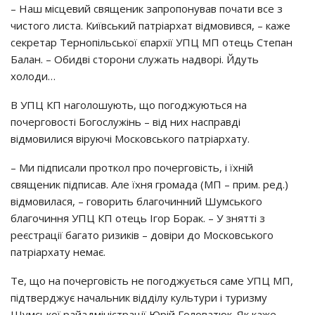
– Наш місцевий священик запропонував почати все з
чистого листа. Київський патріархат відмовився, – каже
секретар Тернопільської єпархії УПЦ МП отець Степан
Балан. – Обидві сторони служать надворі. Йдуть
холоди…
В УПЦ КП наголошують, що погоджуються на
почерговості Богослужінь – від них насправді
відмовилися віруючі Московського патріархату.
– Ми підписали проткол про почерговість, і їхній
священик підписав. Але їхня громада (МП – прим. ред.)
відмовилася, – говорить благочинний Шумського
благочиння УПЦ КП отець Ігор Борак. – У знятті з
реєстрації багато ризиків – довіри до Московського
патріархату немає.
Те, що на почерговість не погоджується саме УПЦ МП,
підтверджує начальник відділу культури і туризму
Шумської райадміністрації Юрій Головатюк. Як каже