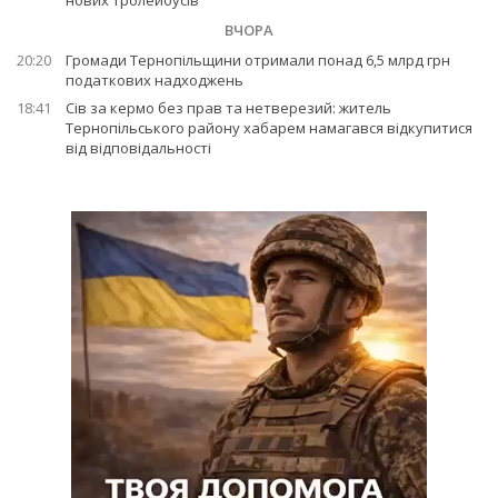
нових тролейбусів
ВЧОРА
20:20
Громади Тернопільщини отримали понад 6,5 млрд грн
податкових надходжень
18:41
Сів за кермо без прав та нетверезий: житель
Тернопільського району хабарем намагався відкупитися
від відповідальності