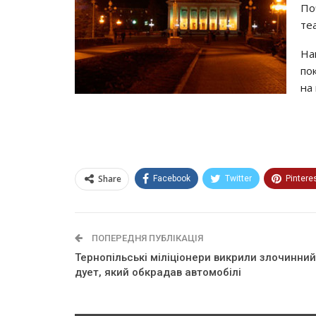
По
те
На
пок
на
Share
Facebook
Twitter
Pintere
ПОПЕРЕДНЯ ПУБЛІКАЦІЯ
Тернопільські міліціонери викрили злочинний
дует, який обкрадав автомобілі