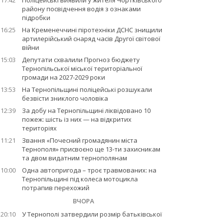
17:42
Поліцейські виявили у жителя Чортківського
району посвідчення водія з ознаками
підробки
16:25
На Кременеччині піротехніки ДСНС знищили
артилерійський снаряд часів Другої світової
війни
15:03
Депутати схвалили Прогноз бюджету
Тернопільської міської територіальної
громади на 2027-2029 роки
13:53
На Тернопільщині поліцейські розшукали
безвісти зниклого чоловіка
12:39
За добу на Тернопільщині ліквідовано 10
пожеж: шість із них — на відкритих
територіях
11:21
Звання «Почесний громадянин міста
Тернополя» присвоєно ще 13-ти захисникам
та двом видатним тернополянам
10:00
Одна автопригода – троє травмованих: на
Тернопільщині під колеса мотоцикла
потрапив перехожий
ВЧОРА
20:10
У Тернополі затвердили розмір батьківської