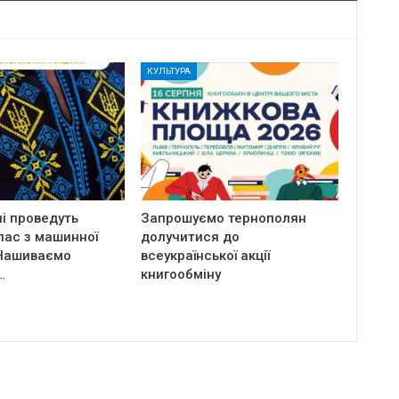
КУЛЬТУРА
і проведуть
Запрошуємо тернополян
лас з машинної
долучитися до
Нашиваємо
всеукраїнської акції
…
книгообміну