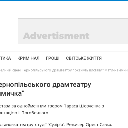
ІТИКА
КРИМІНАЛ
ГРОШІ
СВІТСЬКЕ ЖИТТЯ
великій сцені Тернопільського драмтеатру покажуть виставу ” Мати-наймич
Тернопільського драмтеатру
ймичка”
става за однойменним твором Тараса Шевченка з
аптацією І. Тогобочного.
становка театру-студії “Сузір’я”. Режисер Орест Савка.