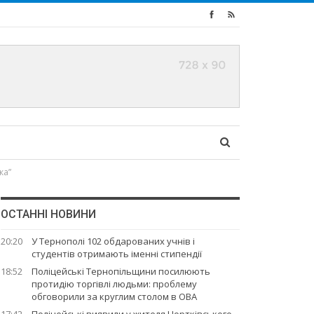
ка”
ОСТАННІ НОВИНИ
20:20
У Тернополі 102 обдарованих учнів і
студентів отримають іменні стипендії
18:52
Поліцейські Тернопільщини посилюють
протидію торгівлі людьми: проблему
обговорили за круглим столом в ОВА