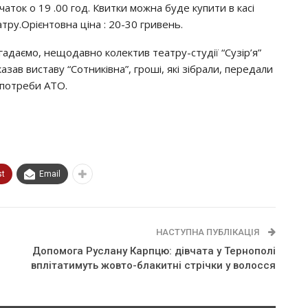
чаток о 19 .00 год. Квитки можна буде купити в касі
атру.Орієнтовна ціна : 20-30 гривень.
гадаємо, нещодавно колектив театру-студії “Сузір’я”
азав виставу “Сотниківна”, гроші, які зібрали, передали
 потреби АТО.
st
Email
НАСТУПНА ПУБЛІКАЦІЯ
Допомога Руслану Карпцю: дівчата у Тернополі
вплітатимуть жовто-блакитні стрічки у волосся