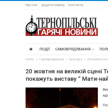
Про нас
Додати новину
Контакти
ПОДІЇ
САМОВРЯДУВАННЯ
ПОЛ
Home
Самоврядування
Культура
20 жовтня на 
20 жовтня на великій сцені 
покажуть виставу ” Мати-на
Ви
ад
По