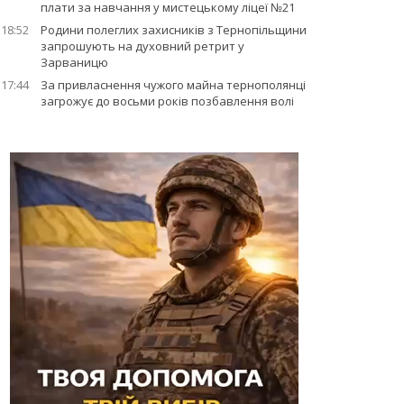
плати за навчання у мистецькому ліцеї №21
18:52
Родини полеглих захисників з Тернопільщини
запрошують на духовний ретрит у
Зарваницю
17:44
За привласнення чужого майна тернополянці
загрожує до восьми років позбавлення волі