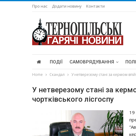
Про нас
Додати новину
Контакти
ПОДІЇ
САМОВРЯДУВАННЯ
ПОЛ
Home
Скандал
У нетверезому стані за кермом впі
У нетверезому стані за керм
чортківського лісгоспу
19
пр
“Ав
ке