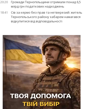
20:20
Громади Тернопільщини отримали понад 6,5
млрд грн податкових надходжень
18:41
Сів за кермо без прав та нетверезий: житель
Тернопільського району хабарем намагався
відкупитися від відповідальності