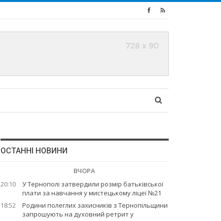
ОСТАННІ НОВИНИ
ВЧОРА
20:10
У Тернополі затвердили розмір батьківської
плати за навчання у мистецькому ліцеї №21
18:52
Родини полеглих захисників з Тернопільщини
запрошують на духовний ретрит у