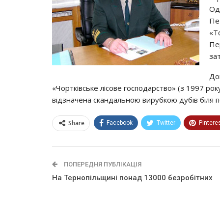
Од
Пе
«Т
Пе
за
До
«Чортківське лісове господарство» (з 1997 року
відзначена скандальною вирубкою дубів біля 
Share
Facebook
Twitter
Pintere
ПОПЕРЕДНЯ ПУБЛІКАЦІЯ
На Тернопільщині понад 13000 безробітних