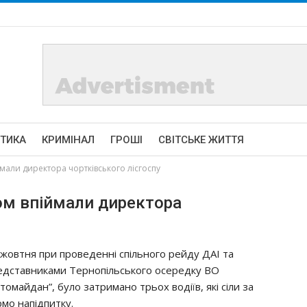
ІТИКА
КРИМІНАЛ
ГРОШІ
СВІТСЬКЕ ЖИТТЯ
ймали директора чортківського лісгоспу
ом впіймали директора
 жовтня при проведенні спільного рейду ДАІ та
едставниками Тернопільського осередку ВО
томайдан”, було затримано трьох водіїв, які сіли за
рмо напідпитку.