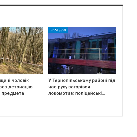
СКАНДАЛ
щині чоловік
У Тернопільському районі під
рез детонацію
час руху загорівся
о предмета
локомотив: поліцейські…