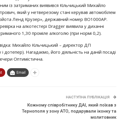
ним із затриманих виявився Кільчицький Михайло
трович, який у нетверезому стані керував автомобілем
ойота Ленд Крузер», державний номер ВО1000АР.
ревірка на алкотестері Dragger виявила у диханні
триманого 1,30 проміле алкоголю (при нормі 0,2).
відка: Михайло Кільчицький – директор ДП
 і дотепер). Нагадаємо, його діяльність на даній посаді
печери Оптимістична.
st
Email
НАСТУПНА ПУБЛІКАЦІЯ
Кожному співробітнику ДАІ, який поїхав з
Тернополя у зону АТО, подарували іконку та
молитовник