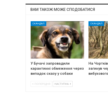
ВАМ ТАКОЖ МОЖЕ СПОДОБАТИСЯ
СКАНДАЛ
СКАНДАЛ
У Бучачі запровадили
На Чортків
карантинні обмеження через
загинув че
випадок сказу у собаки
вибуховог
ПОПЕРЕДНЯ
НАСТУПНА