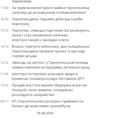
Зарваницю
17:44
За привласнення чужого майна тернополянці
загрожує до восьми років позбавлення волі
16:36
Тернопільщина: підсумки доби від Служби
порятунку
15:23
Тернопіль і німецькі партнери GIZ реалізують
проєкт із встановлення сонячних
електростанцій у закладах освіти
14:14
Вчасно помітити небезпеку: для поліцейських
Тернопільщини провели тренінг із протидії
торгівлі дітьми
12:52
«Виходь на світло!»: у Тернопільській громаді
триває кампанія на підтримку легальної праці
11:45
Шестеро потерпілих унаслідок аварії в
Кременці: поліція розслідує обставини ДТП
10:33
Продаж взуття в мережі обернувся втратою
понад 63 тисяч гривень: поліцейські
розслідують шахрайство
09:17
КП «Тернопільелектротранс» прийняло на
баланс ще вісім нових тролейбусів
05.08.2026