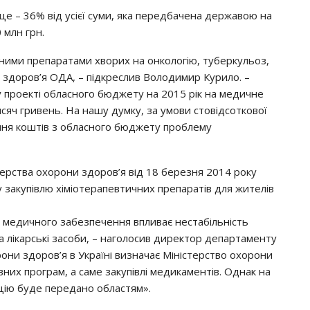
це – 36% від усієї суми, яка передбачена державою на
 млн грн.
ними препаратами хворих на онкологію, туберкульоз,
и здоров’я ОДА, – підкреслив Володимир Курило. –
 у проекті обласного бюджету на 2015 рік на медичне
яч гривень. На нашу думку, за умови стовідсоткової
ання коштів з обласного бюджету проблему
ерства охорони здоров’я від 18 березня 2014 року
закупівлю хіміотерапевтичних препаратів для жителів
о медичного забезпечення впливає нестабільність
 лікарські засоби, – наголосив директор департаменту
они здоров’я в Україні визначає Міністерство охорони
них програм, а саме закупівлі медикаментів. Однак на
кцію буде передано областям».