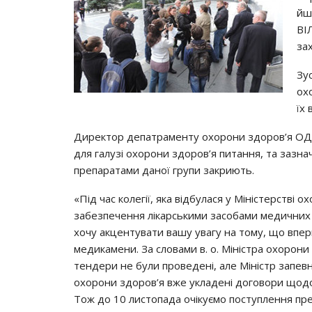
йш
ВІ
за
Зу
ох
їх
Директор депатраменту охорони здоров’я ОДА 
для галузі охорони здоров’я питання, та зазн
препаратами даної групи закриють.
«Під час колегії, яка відбулася у Міністерстві 
забезпечення лікарськими засобами медичних з
хочу акцентувати вашу увагу на тому, що впер
медикамени. За словами в. о. Міністра охорон
тендери не були проведені, але Міністр запев
охорони здоров’я вже укладені договори щодо 
Тож до 10 листопада очікуємо поступлення пре