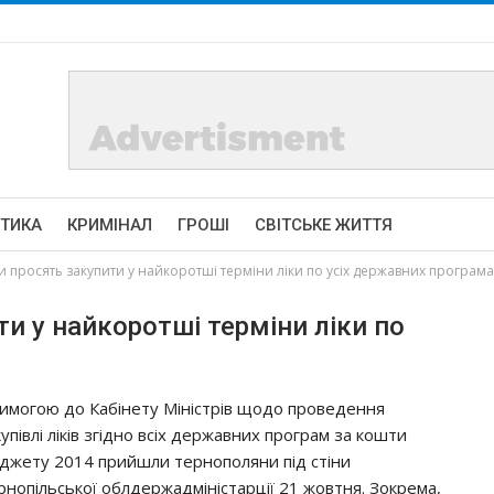
ІТИКА
КРИМІНАЛ
ГРОШІ
СВІТСЬКЕ ЖИТТЯ
 просять закупити у найкоротші терміни ліки по усіх державних програма
и у найкоротші терміни ліки по
вимогою до Кабінету Міністрів щодо проведення
упівлі ліків згідно всіх державних програм за кошти
джету 2014 прийшли тернополяни під стіни
рнопільської облдержадміністарції 21 жовтня. Зокрема,