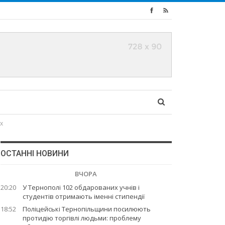
х
ОСТАННІ НОВИНИ
ВЧОРА
20:20
У Тернополі 102 обдарованих учнів і
студентів отримають іменні стипендії
18:52
Поліцейські Тернопільщини посилюють
протидію торгівлі людьми: проблему