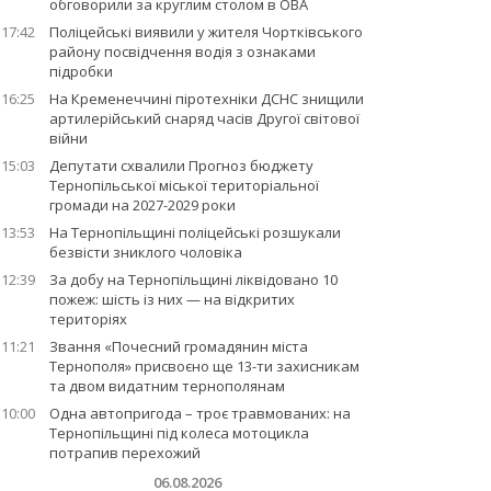
обговорили за круглим столом в ОВА
17:42
Поліцейські виявили у жителя Чортківського
району посвідчення водія з ознаками
підробки
16:25
На Кременеччині піротехніки ДСНС знищили
артилерійський снаряд часів Другої світової
війни
15:03
Депутати схвалили Прогноз бюджету
Тернопільської міської територіальної
громади на 2027-2029 роки
13:53
На Тернопільщині поліцейські розшукали
безвісти зниклого чоловіка
12:39
За добу на Тернопільщині ліквідовано 10
пожеж: шість із них — на відкритих
територіях
11:21
Звання «Почесний громадянин міста
Тернополя» присвоєно ще 13-ти захисникам
та двом видатним тернополянам
10:00
Одна автопригода – троє травмованих: на
Тернопільщині під колеса мотоцикла
потрапив перехожий
06.08.2026