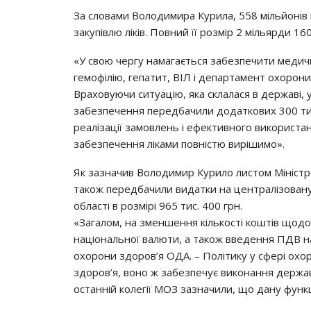
За словами Володимира Курила, 558 мільйонів 
закупівлю ліків. Повний її розмір 2 мільярди 160
«У свою чергу намагається забезпечити медич
гемофілію, гепатит, ВІЛ і департамент охорон
Враховуючи ситуацію, яка склалася в державі,
забезпечення передбачили додаткових 300 тис
реалізації замовлень і ефективного використ
забезпечення ліками повністю вирішимо».
Як зазначив Володимир Курило листом Міністр
також передбачили видатки на централізовану 
області в розмірі 965 тис. 400 грн.
«Загалом, на зменшення кількості коштів щод
національної валюти, а також введення ПДВ на
охорони здоров’я ОДА. – Політику у сфері охор
здоров’я, воно ж забезпечує виконання держав
останній колегії МОЗ зазначили, що дану фун