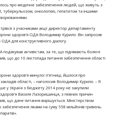
лось про медичне забезпечення людей, що живуть з
Л, туберкульозом, онкологією, гепатитом та іншими
хворюваннями.
стрівся з учасниками акції директор департаменту
орони здоров’я ОДА Володимир Курило. Він запросив
 в ОДА для конструктивного діалогу.
подякував активістам, за те, що піднімають болючі
ачив, що до 10 листопада питання забезпечення області
охорони здоров’я минулої п’ятниці, йшлося про
акладів області, – наголосив Володимир Курило. – Я
ше у Україні з бюджету 2014 року не закупили
и здоров’я Василя Лазоришинця, з певних причин
нив, що дане питання вирішується. Міністерством
забезпечення ліками на суму 558 мільйонів гривень.
паратів».