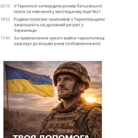
20:10
У Тернополі затвердили розмір батьківської
плати за навчання у мистецькому ліцеї №21
18:52
Родини полеглих захисників з Тернопільщини
запрошують на духовний ретрит у
Зарваницю
17:44
За привласнення чужого майна тернополянці
загрожує до восьми років позбавлення волі