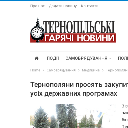
Про нас
Додати новину
Контакти
ПОДІЇ
САМОВРЯДУВАННЯ
ПОЛ
Home
Самоврядування
Медицина
Тернополяни
Тернополяни просять закупит
усіх державних програмах
З 
зак
бю
Те