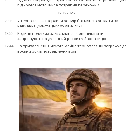
під колеса мотоцикла потрапив перехожий
06.08.2026
20:10
У Тернополі затвердили розмір батьківської плати за
навчання у мистецькому ліцеї №21
18:52
Родини полеглих захисників з Тернопільщини
запрошують на духовний ретрит у Зарваницю
17:44
За привласнення чужого майна тернополянці загрожує до
восьми років позбавлення волі