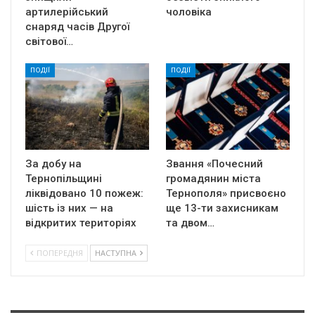
артилерійський
чоловіка
снаряд часів Другої
світової…
ПОДІЇ
ПОДІЇ
За добу на
Звання «Почесний
Тернопільщині
громадянин міста
ліквідовано 10 пожеж:
Тернополя» присвоєно
шість із них — на
ще 13-ти захисникам
відкритих територіях
та двом…
ПОПЕРЕДНЯ
НАСТУПНА