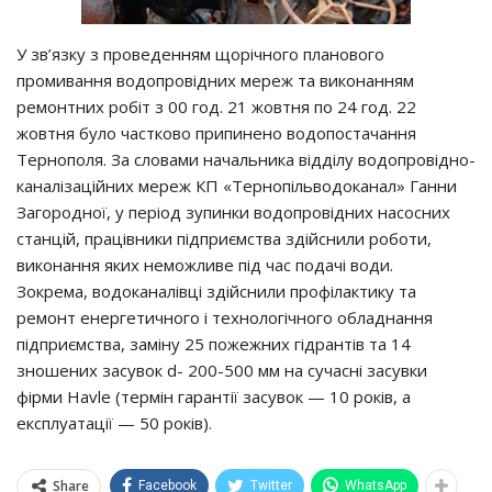
У зв’язку з проведенням щорічного планового
промивання водопровідних мереж та виконанням
ремонтних робіт з 00 год. 21 жовтня по 24 год. 22
жовтня було частково припинено водопостачання
Тернополя. За словами начальника відділу водопровідно-
каналізаційних мереж КП «Тернопільводоканал» Ганни
Загородної, у період зупинки водопровідних насосних
станцій, працівники підприємства здійснили роботи,
виконання яких неможливе під час подачі води.
Зокрема, водоканалівці здійснили профілактику та
ремонт енергетичного і технологічного обладнання
підприємства, заміну 25 пожежних гідрантів та 14
зношених засувок d- 200-500 мм на сучасні засувки
фірми Havle (термін гарантії засувок — 10 років, а
експлуатації — 50 років).
Share
Facebook
Twitter
WhatsApp