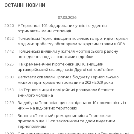
ОСТАННІ НОВИНИ
07.08.2026
20:20
У Тернополі 102 обдарованих учнів і студентів
отримають іменні стипендії
18:52
Поліцейські Тернопільщини посилюють протидію торгівлі
людьми: проблему обговорили за круглим столом в ОВА
17:42
Поліцейські виявили у жителя Чортківського району
посвідчення водія з ознаками підробки
16:25
На Кременеччині піротехніки ДСНС знищили
артилерійський снаряд часів Другої світової війни
15:03
Депутати схвалили Прогноз бюджету Тернопільської
міської територіальної громади на 2027-2029 роки
13:53
На Тернопільщині поліцейські розшукали безвісти
зниклого чоловіка
12:39
За добу на Тернопільщині ліквідовано 10 пожеж: шість із
них — на відкритих територіях
11:21
Звання «Почесний громадянин міста Тернополя»
присвоєно ще 13-ти захисникам та двом видатним
тернополянам
10:00
Одна автопригода – троє травмованих: на Тернопільщині