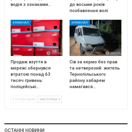
водія з ознаками…
до восьми років
позбавлення волі
КРИМІНАЛ
КРИМІНАЛ
Продаж взуття в
Сів за кермо без прав
мережі обернувся
та нетверезий: житель
втратою понад 63
Тернопільського
тисяч гривень:
району хабарем
поліцейські…
намагався…
ПОПЕРЕДНЯ
НАСТУПНА
ОСТАННІ НОВИНИ