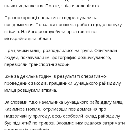
шлях виправлення. Проте, звідти чоловік втік.
Правоохоронці оперативно відреагували на
повідомлення. Почалася посилена робота щодо пошуку
втікача. На його розшук були орієнтовані всі
міськрайвдділи області.
Працівники міліції розподілилися на групи. Опитували
людей, показували їм фотографію розшукуваного,
перевіряли транспортні засоби.
Вже за декілька годин, в результаті оперативно-
проведених заходів, працівники Бучацького райвідділу
міліції розшукали втікача.
За словами т.в.о начальника Бучацького райвідділу міліції
Казимира Попіля, отримавши повідомлення про
надзвичайну пригоду, весь особовий склад райвідділу
був піднятий по тривозі. Зловмисника вдалося затримати
в одному із автобусів.