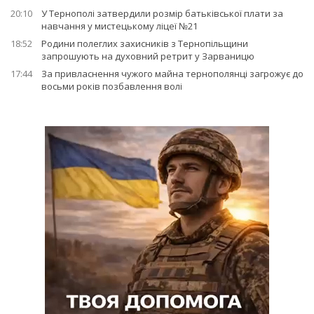
20:10
У Тернополі затвердили розмір батьківської плати за
навчання у мистецькому ліцеї №21
18:52
Родини полеглих захисників з Тернопільщини
запрошують на духовний ретрит у Зарваницю
17:44
За привласнення чужого майна тернополянці загрожує до
восьми років позбавлення волі