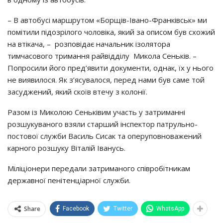
– В автобусі маршрутом «Борщів-Івано-Франківськ» ми
помітили підозрілого чоловіка, який за описом був схожий
на втікача, – розповідає начальник ізолятора
тимчасового тримання райвідділу Микола Сеньків. –
Попросили його пред’явити документи, однак, їх у нього
не виявилося. Як з’ясувалося, перед нами був саме той
засуджений, який скоїв втечу з колонії.
Разом із Миколою Сеньківим участь у затриманні
розшукуваного взяли старший інспектор патрульно-
постової служби Василь Сисак та оперуповноважений
карного розшуку Віталій Іванусь.
Міліціонери передали затриманого співробітникам
державної пенітенціарної служби.
Share
Facebook
Twitter
WhatsApp