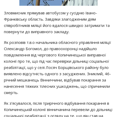
Зловмисник прямував автобусом у сусідню Івано-
Франківську область. Завдяки злагодженим діям
співробітників міліції його вдалося швидко затримати та
повернути до виправного закладу.
Як розповів т.в.о начальника обласного управління міліції
Олександр Богомол, до правоохоронці надійшло
повідомлення від чергового Копичинецької виправної
колонії про те, що під час перевірки дільниці соціальної
реабілітації, що у селі Лосяч Борщівського району було
виявлено відсутність одного з засуджених. Зниклий, 46-
річний мешканець Вінниччини, відбував покарання за
нанесення тяжких тілесних ушкоджень, що спричинили
смерть.
Як з’ясувалося, після трирічного відбування покарання в
Копичинецькій колонії вінничанина перевели до дільниці
соціальної реабілітації з огляду на те, що він став на