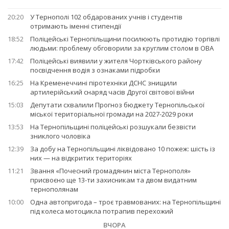
20:20
У Тернополі 102 обдарованих учнів і студентів
отримають іменні стипендії
18:52
Поліцейські Тернопільщини посилюють протидію торгівлі
людьми: проблему обговорили за круглим столом в ОВА
17:42
Поліцейські виявили у жителя Чортківського району
посвідчення водія з ознаками підробки
16:25
На Кременеччині піротехніки ДСНС знищили
артилерійський снаряд часів Другої світової війни
15:03
Депутати схвалили Прогноз бюджету Тернопільської
міської територіальної громади на 2027-2029 роки
13:53
На Тернопільщині поліцейські розшукали безвісти
зниклого чоловіка
12:39
За добу на Тернопільщині ліквідовано 10 пожеж: шість із
них — на відкритих територіях
11:21
Звання «Почесний громадянин міста Тернополя»
присвоєно ще 13-ти захисникам та двом видатним
тернополянам
10:00
Одна автопригода – троє травмованих: на Тернопільщині
під колеса мотоцикла потрапив перехожий
ВЧОРА