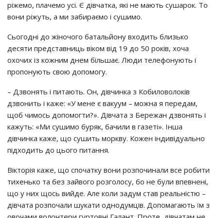
ріжемо, плачемо усі. Є дівчатка, які не мають сушарок. То
вони ріжуть, а ми забираємо і сушимо.
Сьогодні до жіночого батальйону входить близько
десяти представниць віком від 19 до 50 років, хоча
охочих із кожним днем більшає. Люди телефонують і
пропонують свою допомогу.
– Дзвонять і питають. Он, дівчинка з Кобиловолоків
дзвонить і каже: «У мене є вакуум – можна я передам,
щоб чимось допомогти?». Дівчата з Бережан дзвонять і
кажуть: «Ми сушимо буряк, бачили в газеті». Інша
дівчинка каже, що сушить моркву. Кожен індивідуально
підходить до цього питання.
Вікторія каже, що спочатку вони розпочинали все робити
тихенько та без зайвого розголосу, бо не були впевнені,
що у них щось вийде. Але коли задум став реальністю –
дівчата розпочали шукати однодумців. Допомагають їм з
овочами волонтери гуртовні Галант. Проте, дівчатам не