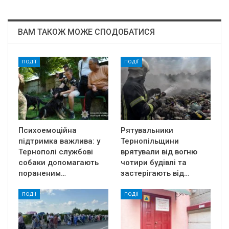
ВАМ ТАКОЖ МОЖЕ СПОДОБАТИСЯ
ПОДІЇ
ПОДІЇ
Психоемоційна
Рятувальники
підтримка важлива: у
Тернопільщини
Тернополі службові
врятували від вогню
собаки допомагають
чотири будівлі та
пораненим…
застерігають від…
ПОДІЇ
ПОДІЇ