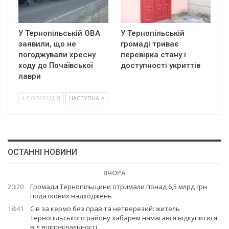
У Тернопільській ОВА
У Тернопільській
заявили, що не
громаді триває
погоджували хресну
перевірка стану і
ходу до Почаївської
доступності укриттів
лаври
ПОПЕРЕДНЯ
НАСТУПНА
ОСТАННІ НОВИНИ
ВЧОРА
20:20
Громади Тернопільщини отримали понад 6,5 млрд грн
податкових надходжень
18:41
Сів за кермо без прав та нетверезий: житель
Тернопільського району хабарем намагався відкупитися
від відповідальності