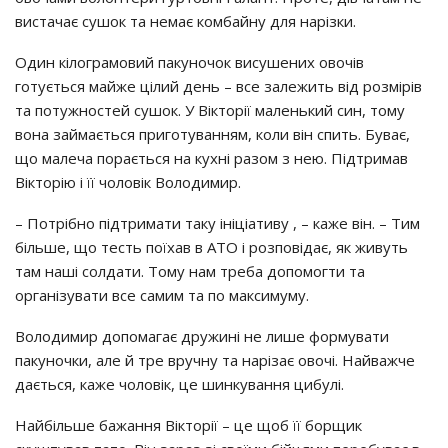
вистачає сушок та немає комбайну для нарізки.
Один кілограмовий пакуночок висушених овочів
готується майже цілий день – все залежить від розмірів
та потужностей сушок. У Вікторії маленький син, тому
вона займається приготуванням, коли він спить. Буває,
що малеча порається на кухні разом з нею. Підтримав
Вікторію і її чоловік Володимир.
– Потрібно підтримати таку ініціативу , – каже він. – Тим
більше, що тесть поїхав в АТО і розповідає, як живуть
там наші солдати. Тому нам треба допомогти та
організувати все самим та по максимуму.
Володимир допомагає дружині не лише формувати
пакуночки, але й тре вручну та нарізає овочі. Найважче
дається, каже чоловік, це шинкування цибулі.
Найбільше бажання Вікторії – це щоб її борщик