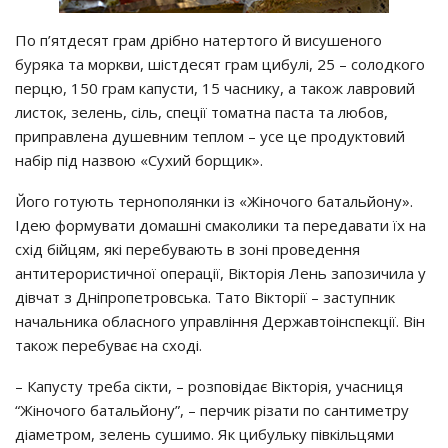
По п’ятдесят грам дрібно натертого й висушеного
буряка та моркви, шістдесят грам цибулі, 25 – солодкого
перцю, 150 грам капусти, 15 часнику, а також лавровий
листок, зелень, сіль, спеції томатна паста та любов,
приправлена душевним теплом – усе це продуктовий
набір під назвою «Сухий борщик».
Його готують тернополянки із «Жіночого батальйону».
Ідею формувати домашні смаколики та передавати їх на
схід бійцям, які перебувають в зоні проведення
антитерористичної операції, Вікторія Лень запозичила у
дівчат з Дніпропетровська. Тато Вікторії – заступник
начальника обласного управління Державтоінспекції. Він
також перебуває на сході.
– Капусту треба сікти, – розповідає Вікторія, учасниця
“Жіночого батальйону”, – перчик різати по сантиметру
діаметром, зелень сушимо. Як цибульку півкільцями