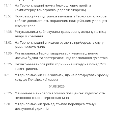
17:11
На Тернопільщині можна безкоштовно пройти
комп’ютерну томографію (перелік лікарень)
15:55
Психоемоційна підтримка важлива: у Тернополі службові
собаки допомагають пораненим поліцейським у процесі
відновлення
14:38
Рятувальники деблокували травмовану людину на місці
аварії у Кременці
13:02
На Тернопільщині знищили русло та прибережну смугу
річки Золота Липа
11:36
Рятувальники Тернопільщини врятували від вогню
чотири будівлі та застерігають від спалювання сухостою
10:26
Незаконний вилов риби спричинив шкоду на понад 220
тисяч гривень
09:15
У Тернопільській ОВА заявили, що не погоджували хресну
ходу до Почаївської лаври
04.08.2026
20:26
У вчиненні майнового злочину поліцейські підозрюють
неповнолітнього тернополянина
19:05
У Тернопільській громаді триває перевірка стану і
доступності укриттів