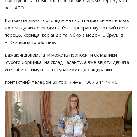
скуштував тато. Він зараз зі своїми бійцями перебуває в
зоні АТО.
Випікають дівчата хлопцям на схід і патріотичне печиво,
до складу якого входить п’ять приправ: мускатний горіх,
перець, кориця, коріандр та імбир з медом. Зібрали в
АТО калину та обліпиху.
Бажаючі допомагати можуть приносити складники
“сухого борщика” на склад Галанту, а вже звідти дівчата
усе забиратимуть та готуватимуть до відправки.
Контактний телефон Вікторії Лень – 067 344 44 40.