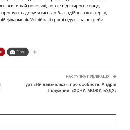
риносити хай невеликі, проте від щирого серця,
запрошують долучитись до благодійного концерту,
й філармонії. Усі зібрані гроші підуть на потреби
st
Email
НАСТУПНА ПУБЛІКАЦІЯ
я,
Гурт «Нічлава-Блюз»: про особисте. Андрій
ї
Підлужний: «ХОЧУ. МОЖУ. БУДУ»