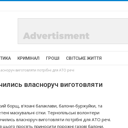
ІТИКА
КРИМІНАЛ
ГРОШІ
СВІТСЬКЕ ЖИТТЯ
асноруч виготовляти потрібні для АТО речі
вчились власноруч виготовляти
хий борщ, в’язані балаклави, балони-буржуйки, та
етені маскувальні сітки. Тернопільські волонтери
вчились власноруч виготовляти потрібні для АТО речі.
я цього просять приносити порожні газові балони,