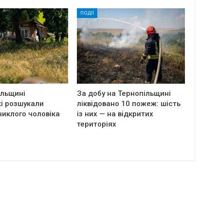
ПОДІЇ
ільщині
За добу на Тернопільщині
і розшукали
ліквідовано 10 пожеж: шість
никлого чоловіка
із них — на відкритих
територіях