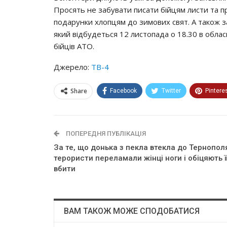
Просять не забувати писати бійцям листи та п
подарунки хлопцям до зимових свят. А також 
який відбудеться 12 листопада о 18.30 в обласні
бійців АТО.
Джерело:
ТВ-4
Share
Facebook
Twitter
Pintere
ПОПЕРЕДНЯ ПУБЛІКАЦІЯ
За те, що донька з пекла втекла до Тернопол
терористи переламали жінці ноги і обіцяють ї
вбити
ВАМ ТАКОЖ МОЖЕ СПОДОБАТИСЯ