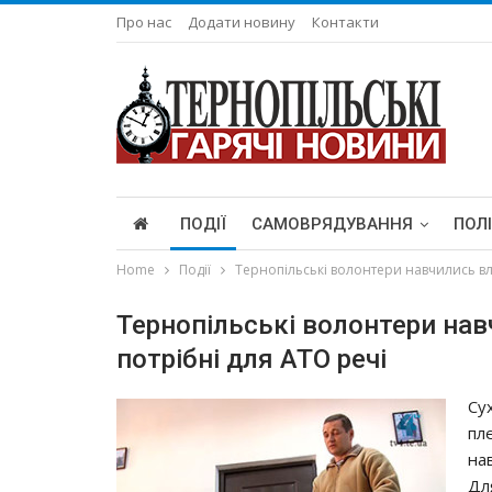
Про нас
Додати новину
Контакти
ПОДІЇ
САМОВРЯДУВАННЯ
ПОЛ
Home
Події
Тернопільські волонтери навчились вл
Тернопільські волонтери на
потрібні для АТО речі
Су
пл
на
Дл