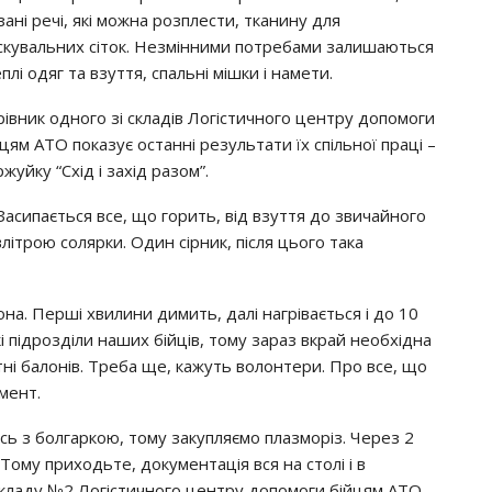
зані речі, які можна розплести, тканину для
скувальних сіток. Незмінними потребами залишаються
еплі одяг та взуття, спальні мішки і намети.
рівник одного зі складів Логістичного центру допомоги
йцям АТО показує останні результати їх спільної праці –
жуйку “Схід і захід разом”.
Засипається все, що горить, від взуття до звичайного
влітрою солярки. Один сірник, після цього така
на. Перші хвилини димить, далі нагрівається і до 10
і підрозділи наших бійців, тому зараз вкрай необхідна
тні балонів. Треба ще, кажуть волонтери. Про все, що
мент.
сь з болгаркою, тому закупляємо плазморіз. Через 2
Тому приходьте, документація вся на столі і в
 Складу №2 Логістичного центру допомоги бійцям АТО