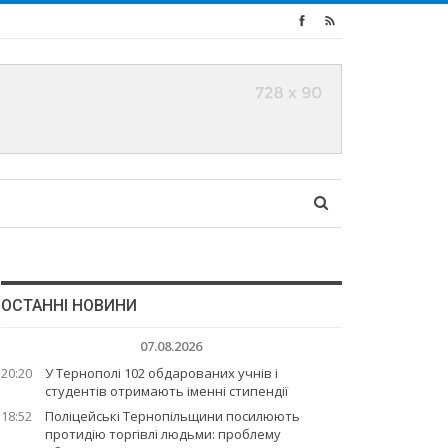
ОСТАННІ НОВИНИ
07.08.2026
20:20
У Тернополі 102 обдарованих учнів і
студентів отримають іменні стипендії
18:52
Поліцейські Тернопільщини посилюють
протидію торгівлі людьми: проблему