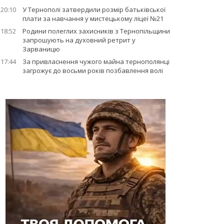
20:10
У Тернополі затвердили розмір батьківської
плати за навчання у мистецькому ліцеї №21
18:52
Родини полеглих захисників з Тернопільщини
запрошують на духовний ретрит у
Зарваницю
17:44
За привласнення чужого майна тернополянці
загрожує до восьми років позбавлення волі