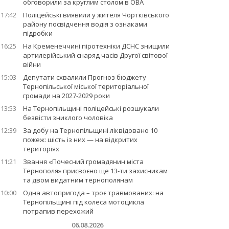
обговорили за круглим столом в ОВА
17:42
Поліцейські виявили у жителя Чортківського
району посвідчення водія з ознаками
підробки
16:25
На Кременеччині піротехніки ДСНС знищили
артилерійський снаряд часів Другої світової
війни
15:03
Депутати схвалили Прогноз бюджету
Тернопільської міської територіальної
громади на 2027-2029 роки
13:53
На Тернопільщині поліцейські розшукали
безвісти зниклого чоловіка
12:39
За добу на Тернопільщині ліквідовано 10
пожеж: шість із них — на відкритих
територіях
11:21
Звання «Почесний громадянин міста
Тернополя» присвоєно ще 13-ти захисникам
та двом видатним тернополянам
10:00
Одна автопригода – троє травмованих: на
Тернопільщині під колеса мотоцикла
потрапив перехожий
06.08.2026