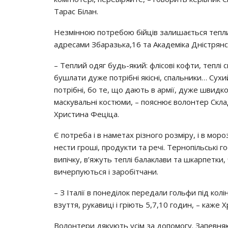
Тарас Білан.
Незмінною потребою бійців залишається тепли
адресами Збаразька,16 та Академіка Дністрянсь
– Теплий одяг будь-який: флісові кофти, теплі 
бушлати дуже потрібні якісні, спальники… Сухи
потрібні, бо те, що дають в армії, дуже швидк
маскувальні костюми, – пояснює волонтер Скл
Христина Феціца.
Є потреба і в наметах різного розміру, і в мо
нести гроші, продукти та речі. Тернопільські
випічку, в’яжуть теплі балаклави та шкарпетки,
вичерпуються і заробітчани.
– З Італії в понеділок передали гольфи під колін
взуття, рукавиці і гріють 5,7,10 годин, – каже 
Волонтери дякують усім за допомогу. Запевня