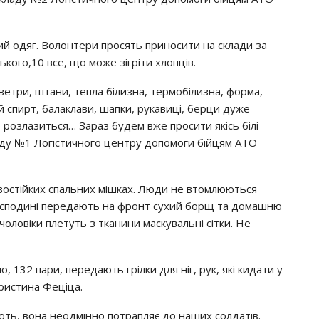
й одяг. Волонтери просять приносити на склади за
кого,10 все, що може зігріти хлопців.
светри, штани, тепла білизна, термобілизна, форма,
й спирт, балаклави, шапки, рукавиці, берци дуже
о розлазиться… Зараз будем вже просити якісь білі
аду №1 Логістичного центру допомоги бійцям АТО
розостійких спальних мішках. Люди не втомлюються
 господині передають на фронт сухий борщ та домашню
 чоловіки плетуть з тканини маскувальні сітки. Не
о, 132 пари, передають грілки для ніг, рук, які кидати у
Христина Феціца.
ють, вона неодмінно потрапляє до наших солдатів.