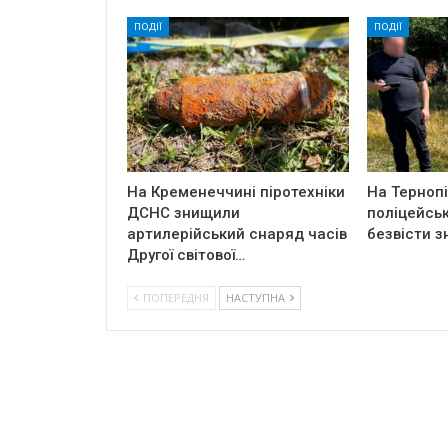
ПОДІЇ
ПОДІЇ
На Кременеччині піротехніки
На Терноп
ДСНС знищили
поліцейськ
артилерійський снаряд часів
безвісти з
Другої світової…
ПОПЕРЕДНЯ
НАСТУПНА