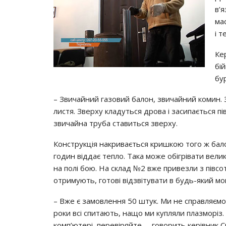
в’я
ма
і т
Ке
бі
бур
– Звичайний газовий балон, звичайний комин. 
листя. Зверху кладуться дрова і засипається пі
звичайна труба ставиться зверху.
Конструкція накривається кришкою того ж бало
годин віддає тепло. Така може обігрівати велик
на полі бою. На склад №2 вже привезли з півсо
отримують, готові відзвітувати в будь-який мо
– Вже є замовлення 50 штук. Ми не справляємо
роки всі спитають, нащо ми купляли плазморіз. 
комп’ютері, перевіряйте, – говорить керівник