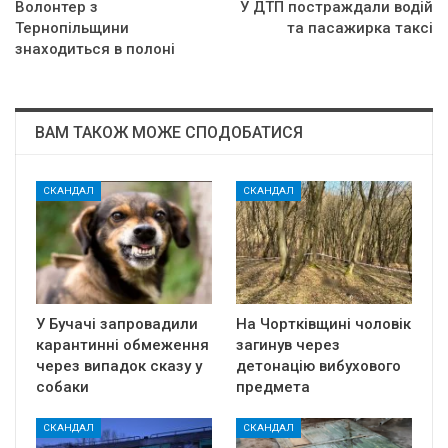
Волонтер з
У ДТП постраждали водій
Тернопільщини
та пасажирка таксі
знаходиться в полоні
ВАМ ТАКОЖ МОЖЕ СПОДОБАТИСЯ
СКАНДАЛ
СКАНДАЛ
У Бучачі запровадили
На Чортківщині чоловік
карантинні обмеження
загинув через
через випадок сказу у
детонацію вибухового
собаки
предмета
СКАНДАЛ
СКАНДАЛ