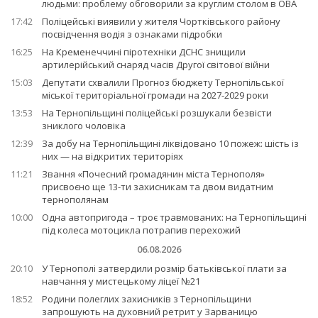
людьми: проблему обговорили за круглим столом в ОВА
17:42
Поліцейські виявили у жителя Чортківського району
посвідчення водія з ознаками підробки
16:25
На Кременеччині піротехніки ДСНС знищили
артилерійський снаряд часів Другої світової війни
15:03
Депутати схвалили Прогноз бюджету Тернопільської
міської територіальної громади на 2027-2029 роки
13:53
На Тернопільщині поліцейські розшукали безвісти
зниклого чоловіка
12:39
За добу на Тернопільщині ліквідовано 10 пожеж: шість із
них — на відкритих територіях
11:21
Звання «Почесний громадянин міста Тернополя»
присвоєно ще 13-ти захисникам та двом видатним
тернополянам
10:00
Одна автопригода – троє травмованих: на Тернопільщині
під колеса мотоцикла потрапив перехожий
06.08.2026
20:10
У Тернополі затвердили розмір батьківської плати за
навчання у мистецькому ліцеї №21
18:52
Родини полеглих захисників з Тернопільщини
запрошують на духовний ретрит у Зарваницю