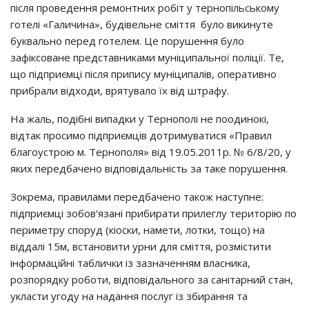
після проведення ремонтних робіт у тернопільському
готелі «Галичина», будівельне сміття було викинуте
буквально перед готелем. Це порушення було
зафіксоване представниками муніципальної поліції. Те,
що підприємці після припису муніципалів, оперативно
прибрали відходи, врятувало їх від штрафу.
На жаль, подібні випадки у Тернополі не поодинокі,
відтак просимо підприємців дотримуватися «Правил
благоустрою м. Тернополя» від 19.05.2011р. № 6/8/20, у
яких передбачено відповідальність за таке порушення.
Зокрема, правилами передбачено також наступне:
підприємці зобов’язані прибирати прилеглу територію по
периметру споруд (кіоски, намети, лотки, тощо) на
віддалі 15м, встановити урни для сміття, розмістити
інформаційні таблички із зазначенням власника,
розпорядку роботи, відповідального за санітарний стан,
укласти угоду на надання послуг із збирання та