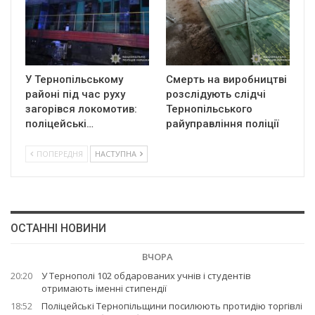
У Тернопільському
Смерть на виробництві
районі під час руху
розслідують слідчі
загорівся локомотив:
Тернопільського
поліцейські…
райуправління поліції
ПОПЕРЕДНЯ
НАСТУПНА
ОСТАННІ НОВИНИ
ВЧОРА
20:20
У Тернополі 102 обдарованих учнів і студентів
отримають іменні стипендії
18:52
Поліцейські Тернопільщини посилюють протидію торгівлі