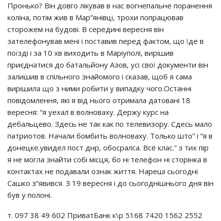
Пронько? Він довго лікував в нас вогнепальне поранення
коліна, потім жив в Мар”янівці, трохи попрацював
сторожем на будові. В середині вересня він
зателефонував мені і поставив перед фактом, що їде в
поїзді і за 10 хв виходить в Маріуполі, вирішив
приєднатися до батальйону Азов, усі свої документи він
залишив в спільного знайомого і сказав, щоб я сама
вирішила що з ними робити у випадку чого.Останні
повідомлення, які я від нього отримала датовані 18
вересня: “я уехал в волноваху. Держу курс на
дебальцево. Здесь не так как по телевизору. Сдесь мало
патриотов. Начали бомбить волноваху. Только што” і “я в
донецке.увидел пост днр, обосралса. Всё клас.” з тих пір
я не могла знайти собі місця, бо ні телефон ні сторінка в
контактах не подавали ознак життя. Нареші сьогодні
Сашко з”явився. З 19 вересня і до сьогоднішнього дня він
був у полоні.
т. 097 38 49 602 ПриватБанк к\р 5168 7420 1562 2552