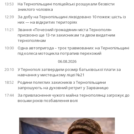
13:53
На Тернопільщині поліцейські розшукали безвісти
зниклого чоловіка
12:39
За добу на Тернопільщині ліквідовано 10 пожеж: шість із
них — на відкритих територіях
11:21
Звання «Почесний громадянин міста Тернополя»
присвоєно ще 13-ти захисникам та двом видатним
тернополянам
10:00
Одна автопригода – троє травмованих: на Тернопільщині
під колеса мотоцикла потрапив перехожий
06.08.2026
20:10
У Тернополі затвердили розмір батьківської плати за
навчання у мистецькому ліцеї №21
18:52
Родини полеглих захисників з Тернопільщини
запрошують на духовний ретрит у Зарваницю
17:44
За привласнення чужого майна тернополянці загрожує до
восьми років позбавлення волі