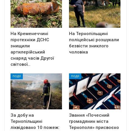
На Кременеччині
На Тернопільщині
піротехніки ДСНС
поліцейські розшукали
знищили
безвісти зниклого
артилерійський
чоловіка
снаряд часів Другої
світової…
ПОДІЇ
ПОДІЇ
За добу на
Звання «Почесний
Тернопільщині
громадянин міста
ліквідовано 10 пожеж:
Тернополя» присвоєно