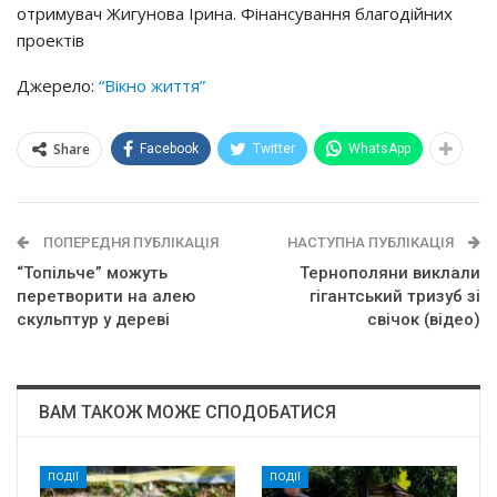
отримувач Жигунова Ірина. Фінансування благодійних
проектів
Джерело:
“Вікно життя”
Share
Facebook
Twitter
WhatsApp
ПОПЕРЕДНЯ ПУБЛІКАЦІЯ
НАСТУПНА ПУБЛІКАЦІЯ
“Топільче” можуть
Тернополяни виклали
перетворити на алею
гігантський тризуб зі
скульптур у дереві
свічок (відео)
ВАМ ТАКОЖ МОЖЕ СПОДОБАТИСЯ
ПОДІЇ
ПОДІЇ