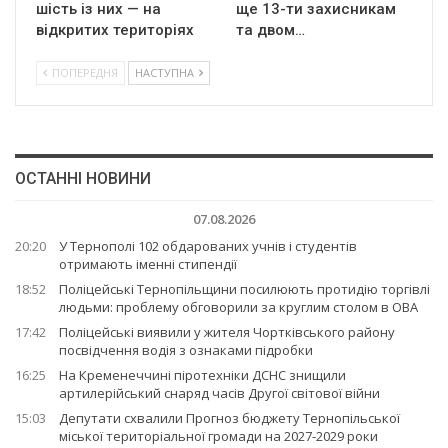
шість із них — на
ще 13-ти захисникам
відкритих територіях
та двом…
ПОПЕРЕДНЯ
НАСТУПНА
ОСТАННІ НОВИНИ
07.08.2026
20:20
У Тернополі 102 обдарованих учнів і студентів
отримають іменні стипендії
18:52
Поліцейські Тернопільщини посилюють протидію торгівлі
людьми: проблему обговорили за круглим столом в ОВА
17:42
Поліцейські виявили у жителя Чортківського району
посвідчення водія з ознаками підробки
16:25
На Кременеччині піротехніки ДСНС знищили
артилерійський снаряд часів Другої світової війни
15:03
Депутати схвалили Прогноз бюджету Тернопільської
міської територіальної громади на 2027-2029 роки