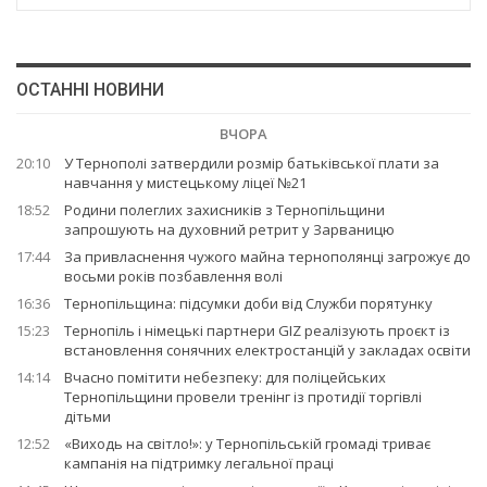
ОСТАННІ НОВИНИ
ВЧОРА
20:10
У Тернополі затвердили розмір батьківської плати за
навчання у мистецькому ліцеї №21
18:52
Родини полеглих захисників з Тернопільщини
запрошують на духовний ретрит у Зарваницю
17:44
За привласнення чужого майна тернополянці загрожує до
восьми років позбавлення волі
16:36
Тернопільщина: підсумки доби від Служби порятунку
15:23
Тернопіль і німецькі партнери GIZ реалізують проєкт із
встановлення сонячних електростанцій у закладах освіти
14:14
Вчасно помітити небезпеку: для поліцейських
Тернопільщини провели тренінг із протидії торгівлі
дітьми
12:52
«Виходь на світло!»: у Тернопільській громаді триває
кампанія на підтримку легальної праці