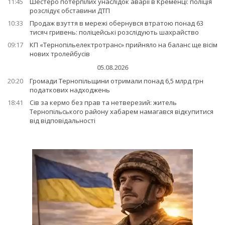
11:45
Шестеро потерпілих унаслідок аварії в Кременці: поліція
розслідує обставини ДТП
10:33
Продаж взуття в мережі обернувся втратою понад 63
тисяч гривень: поліцейські розслідують шахрайство
09:17
КП «Тернопільелектротранс» прийняло на баланс ще вісім
нових тролейбусів
05.08.2026
20:20
Громади Тернопільщини отримали понад 6,5 млрд грн
податкових надходжень
18:41
Сів за кермо без прав та нетверезий: житель
Тернопільського району хабарем намагався відкупитися
від відповідальності