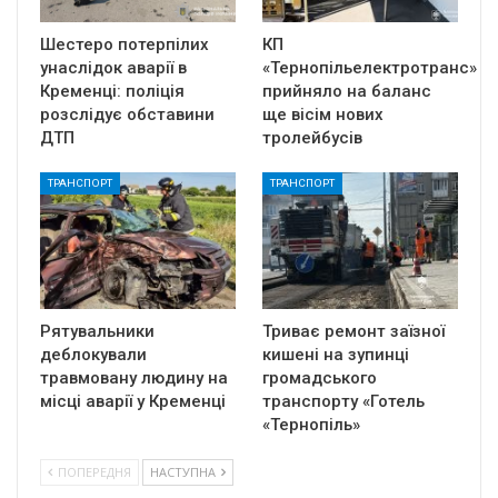
Шестеро потерпілих
КП
унаслідок аварії в
«Тернопільелектротранс»
Кременці: поліція
прийняло на баланс
розслідує обставини
ще вісім нових
ДТП
тролейбусів
ТРАНСПОРТ
ТРАНСПОРТ
Рятувальники
Триває ремонт заїзної
деблокували
кишені на зупинці
травмовану людину на
громадського
місці аварії у Кременці
транспорту «Готель
«Тернопіль»
ПОПЕРЕДНЯ
НАСТУПНА