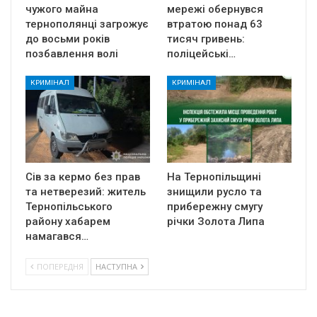
чужого майна
мережі обернувся
тернополянці загрожує
втратою понад 63
до восьми років
тисяч гривень:
позбавлення волі
поліцейські…
КРИМІНАЛ
КРИМІНАЛ
Сів за кермо без прав
На Тернопільщині
та нетверезий: житель
знищили русло та
Тернопільського
прибережну смугу
району хабарем
річки Золота Липа
намагався…
ПОПЕРЕДНЯ
НАСТУПНА