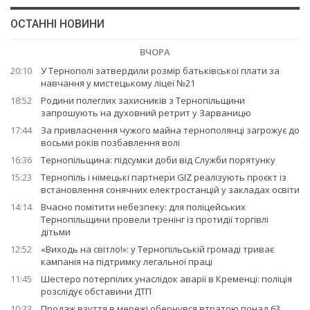
ОСТАННІ НОВИНИ
ВЧОРА
20:10
У Тернополі затвердили розмір батьківської плати за
навчання у мистецькому ліцеї №21
18:52
Родини полеглих захисників з Тернопільщини
запрошують на духовний ретрит у Зарваницю
17:44
За привласнення чужого майна тернополянці загрожує до
восьми років позбавлення волі
16:36
Тернопільщина: підсумки доби від Служби порятунку
15:23
Тернопіль і німецькі партнери GIZ реалізують проєкт із
встановлення сонячних електростанцій у закладах освіти
14:14
Вчасно помітити небезпеку: для поліцейських
Тернопільщини провели тренінг із протидії торгівлі
дітьми
12:52
«Виходь на світло!»: у Тернопільській громаді триває
кампанія на підтримку легальної праці
11:45
Шестеро потерпілих унаслідок аварії в Кременці: поліція
розслідує обставини ДТП
10:33
Продаж взуття в мережі обернувся втратою понад 63