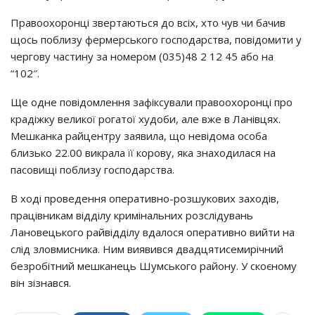
Правоохоронці звертаються до всіх, хто чув чи бачив
щось поблизу фермерського господарства, повідомити у
чергову частину за номером (035)48 2 12 45 або на
“102″.
Ще одне повідомлення зафіксували правоохоронці про
крадіжку великої рогатої худоби, але вже в Ланівцях.
Мешканка райцентру заявила, що невідома особа
близько 22.00 викрала її корову, яка знаходилася на
пасовищі поблизу господарства.
В ході проведення оперативно-розшукових заходів,
працівникам відділу кримінальних розслідувань
Лановецького райвідділу вдалося оперативно вийти на
слід зловмисника. Ним виявився двадцятисемирічний
безробітний мешканець Шумського району. У скоєному
він зізнався.