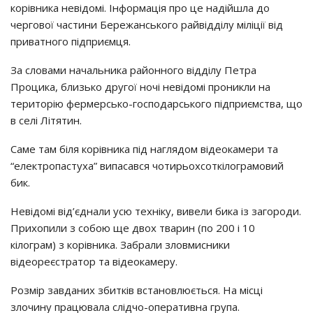
корівника невідомі. Інформація про це надійшла до
чергової частини Бережанського райвідділу міліції від
приватного підприємця.
За словами начальника районного відділу Петра
Процика, близько другої ночі невідомі проникли на
територію фермерсько-господарського підприємства, що
в селі Літятин.
Саме там біля корівника під наглядом відеокамери та
“електропастуха” випасався чотирьохсоткілограмовий
бик.
Невідомі від’єднали усю техніку, вивели бика із загороди.
Прихопили з собою ще двох тварин (по 200 і 10
кілограм) з корівника. Забрали зловмисники
відеореєстратор та відеокамеру.
Розмір завданих збитків встановлюється. На місці
злочину працювала слідчо-оперативна група.