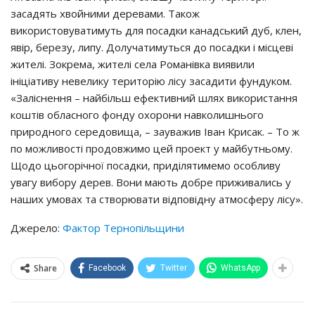
засадять хвойними деревами. Також
використовуватимуть для посадки канадський дуб, клен,
явір, березу, липу. Долучатимуться до посадки і місцеві
жителі. Зокрема, жителі села Романівка виявили
ініціативу невелику територію лісу засадити фундуком.
«Заліснення – найбільш ефективний шлях використання
коштів обласного фонду охорони навколишнього
природного середовища, – зауважив Іван Крисак. – То ж
по можливості продовжимо цей проект у майбутньому.
Щодо цьогорічної посадки, приділятимемо особливу
увагу вибору дерев. Вони мають добре приживались у
наших умовах та створювати відповідну атмосферу лісу».
Джерело:
Фактор Тернопільщини
Share
Facebook
Twitter
WhatsApp