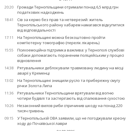
20:20
Громади Тернопільщини отримали понад 6,5 млрд грн
податкових надходжень
18:41
Сів за кермо без прав та нетверезий: житель
Тернопільського району хабарем намагався відкупитися
від відповідальності
17:11
На Тернопільщині можна безкоштовно пройти
комп’ютерну томографію (перелік лікарень)
15:55
Психоемоційна підтримка важлива: у Тернополі службові
собаки допомагають пораненим поліцейським у процесі
відновлення
14:38
Рятувальники деблокували травмовану людину на місці
аварії у Кременці
13:02
На Тернопільщині знищили русло та прибережну смугу
річки Золота Липа
11:36
Рятувальники Тернопільщини врятували від вогню
чотири будівлі та застерігають від спалювання сухостою
10:26
Незаконний вилов риби спричинив шкоду на понад 220
тисяч гривень
09:15
У Тернопільській ОВА заявили, що не погоджували хресну
ходу до Почаївської лаври