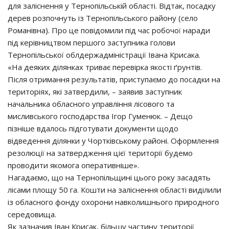
для заліснення у Тернопільській області. Відтак, посадку
дерев розпочнуть із Тернопільського району (село
Романівна). Про це повідомили під час робочої наради
під керівництвом першого заступника голови
Тернопільської облдержадміністрації Івана Крисака.
«На деяких ділянках триває перевірка якості ґрунтів.
Після отримання результатів, приступаємо до посадки на
територіях, які затвердили, – заявив заступник
начальника обласного управління лісового та
мисливського господарства Ігор Гуменюк. – Дещо
пізніше вдалось підготувати документи щодо
відведення ділянки у Чортківському районі. Оформлення
резолюції на затвердження цієї території будемо
проводити якомога оперативніше».
Нагадаємо, що на Тернопільщині цього року засадять
лісами площу 50 га. Кошти на заліснення області виділили
із обласного фонду охорони навколишнього природного
середовища.
Як зазначив Іван Крисак, більшу частину території