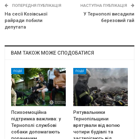
ПОПЕРЕДНЯ ПУБЛІКАЦІЯ
НАСТУПНА ПУБЛІКАЦІЯ
На сесії Козівської
У Тернополі висадили
райради побили
березовий гай
депутата
ВАМ ТАКОЖ МОЖЕ СПОДОБАТИСЯ
ПОДІЇ
ПОДІЇ
Психоемоційна
Рятувальники
підтримка важлива: у
Тернопільщини
Тернополі службові
врятували від вогню
собаки допомагають
чотири будівлі та
пораненим…
застерігають від…