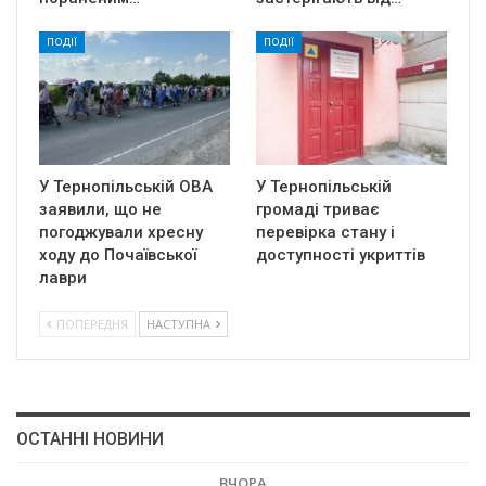
ПОДІЇ
ПОДІЇ
У Тернопільській ОВА
У Тернопільській
заявили, що не
громаді триває
погоджували хресну
перевірка стану і
ходу до Почаївської
доступності укриттів
лаври
ПОПЕРЕДНЯ
НАСТУПНА
ОСТАННІ НОВИНИ
ВЧОРА