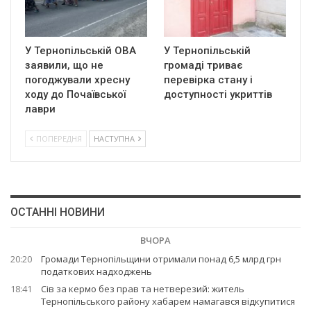
У Тернопільській ОВА
У Тернопільській
заявили, що не
громаді триває
погоджували хресну
перевірка стану і
ходу до Почаївської
доступності укриттів
лаври
ПОПЕРЕДНЯ
НАСТУПНА
ОСТАННІ НОВИНИ
ВЧОРА
20:20
Громади Тернопільщини отримали понад 6,5 млрд грн
податкових надходжень
18:41
Сів за кермо без прав та нетверезий: житель
Тернопільського району хабарем намагався відкупитися