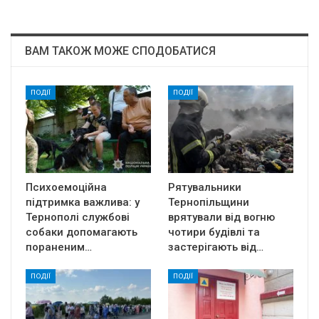
ВАМ ТАКОЖ МОЖЕ СПОДОБАТИСЯ
ПОДІЇ
ПОДІЇ
Психоемоційна
Рятувальники
підтримка важлива: у
Тернопільщини
Тернополі службові
врятували від вогню
собаки допомагають
чотири будівлі та
пораненим…
застерігають від…
ПОДІЇ
ПОДІЇ