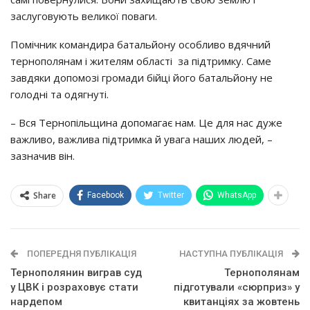
заслуговують великої поваги.
Помічник командира батальйону особливо вдячний
тернополянам і жителям області за підтримку. Саме
завдяки допомозі громади бійці його батальйону не
голодні та одягнуті.
– Вся Тернопільщина допомагає нам. Це для нас дуже
важливо, важлива підтримка й увага наших людей, –
зазначив він.
Share
Facebook
Twitter
WhatsApp
ПОПЕРЕДНЯ ПУБЛІКАЦІЯ
НАСТУПНА ПУБЛІКАЦІЯ
Тернополянин виграв суд
Тернополянам
у ЦВК і розраховує стати
підготували «сюрприз» у
нардепом
квитанціях за жовтень