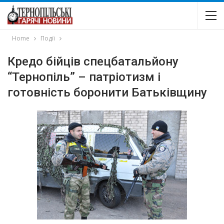
Home
Події
Кредо бійців спецбатальйону
“Тернопіль” – патріотизм і
готовність боронити Батьківщину