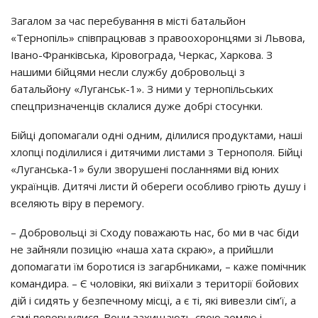
Загалом за час перебування в місті батальйон
«Тернопіль» співпрацював з правоохоронцями зі Львова,
Івано-Франківська, Кіровограда, Черкас, Харкова. З
нашими бійцями несли службу добровольці з
батальйону «Луганськ-1». З ними у тернопільських
спецпризначенців склалися дуже добрі стосунки.
Бійці допомагали одні одним, ділилися продуктами, наші
хлопці поділилися і дитячими листами з Тернополя. Бійці
«Луганська-1» були зворушені посланнями від юних
українців. Дитячі листи й обереги особливо гріють душу і
вселяють віру в перемогу.
– Добровольці зі Сходу поважають нас, бо ми в час біди
не зайняли позицію «наша хата скраю», а прийшли
допомагати їм боротися із загарбниками, – каже помічник
командира. – Є чоловіки, які виїхали з території бойових
дій і сидять у безпечному місці, а є ті, які вивезли сім’ї, а
самі повернулися. Вони захищають свою землю і