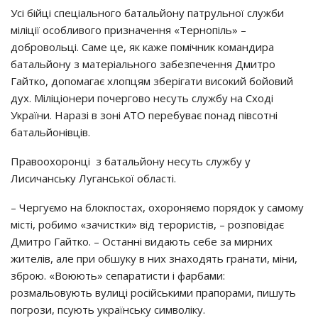
Усі бійці спеціального батальйону патрульної служби
міліції особливого призначення «Тернопіль» –
добровольці. Саме це, як каже помічник командира
батальйону з матеріального забезпечення Дмитро
Гайтко, допомагає хлопцям зберігати високий бойовий
дух. Міліціонери почергово несуть службу на Сході
України. Наразі в зоні АТО перебуває понад півсотні
батальйонівців.
Правоохоронці з батальйону несуть службу у
Лисичанську Луганської області.
– Чергуємо на блокпостах, охороняємо порядок у самому
місті, робимо «зачистки» від терористів, – розповідає
Дмитро Гайтко. – Останні видають себе за мирних
жителів, але при обшуку в них знаходять гранати, міни,
зброю. «Воюють» сепаратисти і фарбами:
розмальовують вулиці російськими прапорами, пишуть
погрози, псують українську символіку.