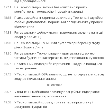
від відповідальності
17:11
На Тернопільщині можна безкоштовно пройти
комп’ютерну томографію (перелік лікарень)
15:55
Психоемоційна підтримка важлива: у Тернополі службові
собаки допомагають пораненим поліцейським у процесі
відновлення
14:38
Рятувальники деблокували травмовану людину на місці
аварії у Кременці
13:02
На Тернопільщині знищили русло та прибережну смугу
річки Золота Липа
11:36
Рятувальники Тернопільщини врятували від вогню
чотири будівлі та застерігають від спалювання сухостою
10:26
Незаконний вилов риби спричинив шкоду на понад 220
тисяч гривень
09:15
У Тернопільській ОВА заявили, що не погоджували хресну
ходу до Почаївської лаври
04.08.2026
20:26
У вчиненні майнового злочину поліцейські підозрюють
неповнолітнього тернополянина
19:05
У Тернопільській громаді триває перевірка стану і
доступності укриттів