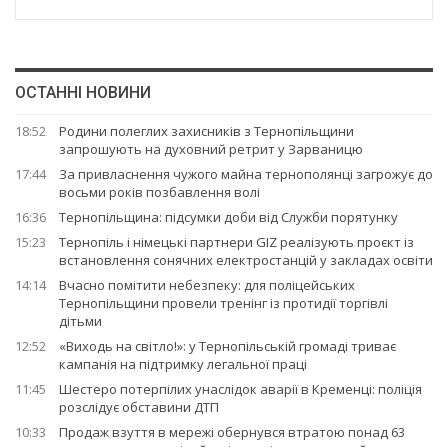
ОСТАННІ НОВИНИ
18:52
Родини полеглих захисників з Тернопільщини
запрошують на духовний ретрит у Зарваницю
17:44
За привласнення чужого майна тернополянці загрожує до
восьми років позбавлення волі
16:36
Тернопільщина: підсумки доби від Служби порятунку
15:23
Тернопіль і німецькі партнери GIZ реалізують проєкт із
встановлення сонячних електростанцій у закладах освіти
14:14
Вчасно помітити небезпеку: для поліцейських
Тернопільщини провели тренінг із протидії торгівлі
дітьми
12:52
«Виходь на світло!»: у Тернопільській громаді триває
кампанія на підтримку легальної праці
11:45
Шестеро потерпілих унаслідок аварії в Кременці: поліція
розслідує обставини ДТП
10:33
Продаж взуття в мережі обернувся втратою понад 63