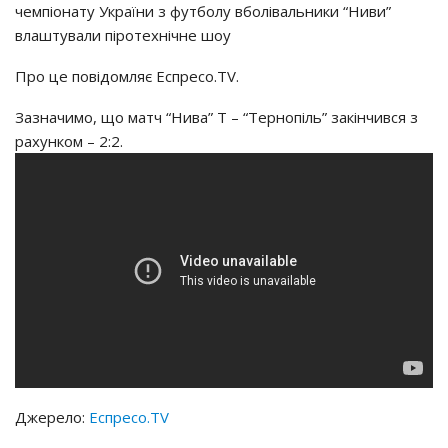
чемпіонату України з футболу вболівальники “Ниви”
влаштували піротехнічне шоу
Про це повідомляє Еспресо.TV.
Зазначимо, що матч “Нива” Т – “Тернопіль” закінчився з
рахунком – 2:2.
Джерело:
Еспресо.TV