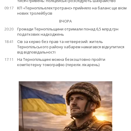
тисяч гривень: поліцейські розслідують шахрайство
09:17
КП «Тернопільелектротранс» прийняло на баланс ще вісім
нових тролейбусів
ВЧОРА
20:20
Громади Тернопільщини отримали понад 6,5 млрд грн
податкових надходжень
18:41
Сів за кермо без прав та нетверезий: житель
Тернопільського району хабарем намагався відкупитися
від відповідальності
17:11
На Тернопільщині можна безкоштовно пройти
комп’ютерну томографію (перелік лікарень)