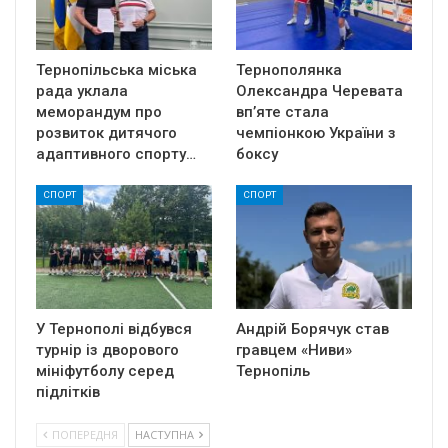
Тернопільська міська
Тернополянка
рада уклала
Олександра Черевата
меморандум про
вп’яте стала
розвиток дитячого
чемпіонкою України з
адаптивного спорту…
боксу
СПОРТ
СПОРТ
У Тернополі відбувся
Андрій Борячук став
турнір із дворового
гравцем «Ниви»
мініфутболу серед
Тернопіль
підлітків
ПОПЕРЕДНЯ
НАСТУПНА