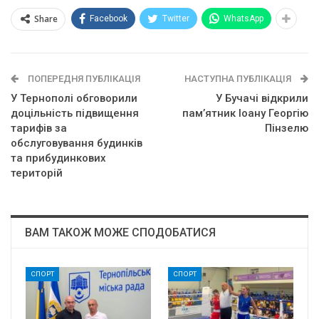
Share
Facebook
Twitter
WhatsApp
ПОПЕРЕДНЯ ПУБЛІКАЦІЯ
НАСТУПНА ПУБЛІКАЦІЯ
У Тернополі обговорили
У Бучачі відкрили
доцільність підвищення
пам’ятник Іоану Георгію
тарифів за
Пінзелю
обслуговування будинків
та прибудинкових
територій
ВАМ ТАКОЖ МОЖЕ СПОДОБАТИСЯ
СПОРТ
СПОРТ