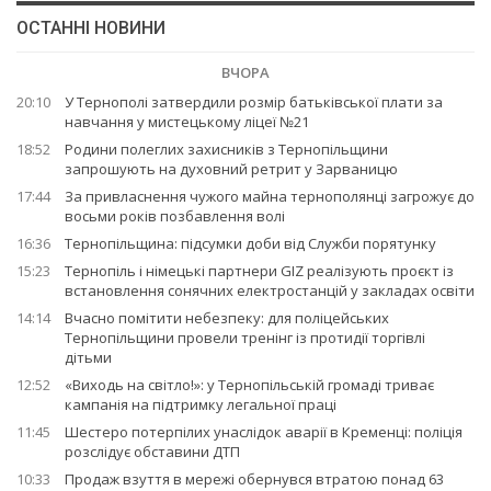
ОСТАННІ НОВИНИ
ВЧОРА
20:10
У Тернополі затвердили розмір батьківської плати за
навчання у мистецькому ліцеї №21
18:52
Родини полеглих захисників з Тернопільщини
запрошують на духовний ретрит у Зарваницю
17:44
За привласнення чужого майна тернополянці загрожує до
восьми років позбавлення волі
16:36
Тернопільщина: підсумки доби від Служби порятунку
15:23
Тернопіль і німецькі партнери GIZ реалізують проєкт із
встановлення сонячних електростанцій у закладах освіти
14:14
Вчасно помітити небезпеку: для поліцейських
Тернопільщини провели тренінг із протидії торгівлі
дітьми
12:52
«Виходь на світло!»: у Тернопільській громаді триває
кампанія на підтримку легальної праці
11:45
Шестеро потерпілих унаслідок аварії в Кременці: поліція
розслідує обставини ДТП
10:33
Продаж взуття в мережі обернувся втратою понад 63