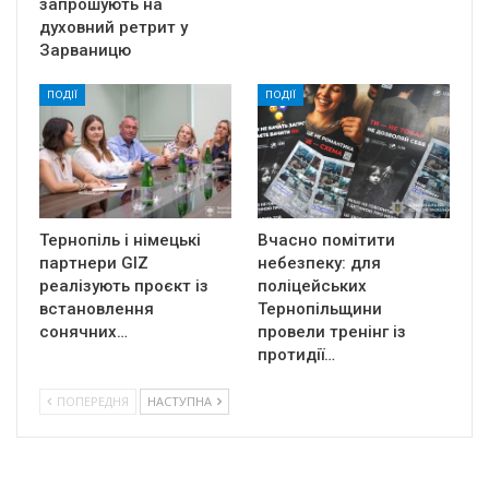
запрошують на
духовний ретрит у
Зарваницю
ПОДІЇ
ПОДІЇ
Тернопіль і німецькі
Вчасно помітити
партнери GIZ
небезпеку: для
реалізують проєкт із
поліцейських
встановлення
Тернопільщини
сонячних…
провели тренінг із
протидії…
ПОПЕРЕДНЯ
НАСТУПНА