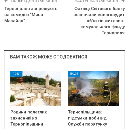
ПОПЕРЕДНЯ ПУБЛІКАЦІЯ
НАСТУПНА ПУБЛІКАЦІЯ
Тернополян запрошують
Фахівці Світового банку
на комедію “Мина
розпочали енергоаудит
Мазайло”
об’єктів житлово-
комунального фонду
Тернополя
ВАМ ТАКОЖ МОЖЕ СПОДОБАТИСЯ
ПОДІЇ
ПОДІЇ
Родини полеглих
Тернопільщина:
захисників з
підсумки доби від
Тернопільщини
Служби порятунку