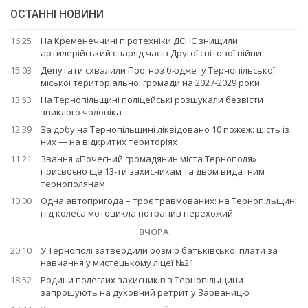
ОСТАННІ НОВИНИ
16:25
На Кременеччині піротехніки ДСНС знищили
артилерійський снаряд часів Другої світової війни
15:03
Депутати схвалили Прогноз бюджету Тернопільської
міської територіальної громади на 2027-2029 роки
13:53
На Тернопільщині поліцейські розшукали безвісти
зниклого чоловіка
12:39
За добу на Тернопільщині ліквідовано 10 пожеж: шість із
них — на відкритих територіях
11:21
Звання «Почесний громадянин міста Тернополя»
присвоєно ще 13-ти захисникам та двом видатним
тернополянам
10:00
Одна автопригода – троє травмованих: на Тернопільщині
під колеса мотоцикла потрапив перехожий
ВЧОРА
20:10
У Тернополі затвердили розмір батьківської плати за
навчання у мистецькому ліцеї №21
18:52
Родини полеглих захисників з Тернопільщини
запрошують на духовний ретрит у Зарваницю