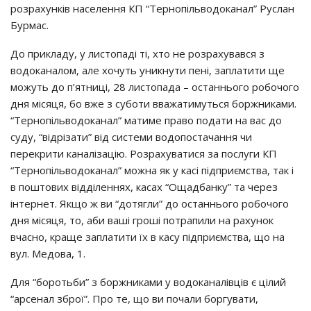
розрахунків населення КП “Тернопільводоканал” Руслан
Бурмас.
До прикладу, у листопаді ті, хто не розрахувався з
водоканалом, але хочуть уникнути пені, заплатити ще
можуть до п’ятниці, 28 листопада – останнього робочого
дня місяця, бо вже з суботи вважатимуться боржниками.
“Тернопільводоканал” матиме право подати на вас до
суду, “відрізати” від системи водопостачання чи
перекрити каналізацію. Розрахуватися за послуги КП
“Тернопільводоканал” можна як у касі підприємства, так і
в поштових відділеннях, касах “Ощадбанку” та через
інтернет. Якщо ж ви “дотягли” до останнього робочого
дня місяця, то, аби ваші гроші потрапили на рахунок
вчасно, краще заплатити їх в касу підприємства, що на
вул. Медова, 1.
Для “боротьби” з боржниками у водоканалівців є цілий
“арсенал зброї”. Про те, що ви почали боргувати,