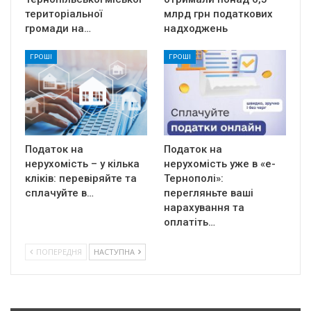
територіальної
млрд грн податкових
громади на…
надходжень
ГРОШІ
ГРОШІ
Податок на
Податок на
нерухомість – у кілька
нерухомість уже в «е-
кліків: перевіряйте та
Тернополі»:
сплачуйте в…
перегляньте ваші
нарахування та
оплатіть…
ПОПЕРЕДНЯ
НАСТУПНА