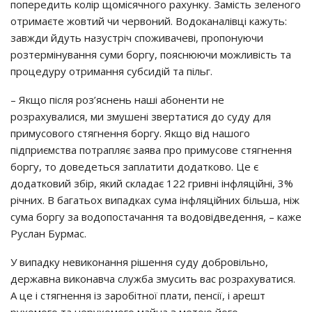
попередить колір щомісячного рахунку. Замість зеленого
отримаєте жовтий чи червоний. Водоканалівці кажуть:
завжди йдуть назустріч споживачеві, пропонуючи
розтермінування суми боргу, пояснюючи можливість та
процедуру отримання субсидій та пільг.
– Якщо після роз’яснень наші абоненти не
розрахувалися, ми змушені звертатися до суду для
примусового стягнення боргу. Якщо від нашого
підприємства потрапляє заява про примусове стягнення
боргу, то доведеться заплатити додатково. Це є
додатковий збір, який складає 122 гривні інфляційні, 3%
річних. В багатьох випадках сума інфляційних більша, ніж
сума боргу за водопостачання та водовідведення, – каже
Руслан Бурмас.
У випадку невиконання рішення суду добровільно,
державна виконавча служба змусить вас розрахуватися.
А це і стягнення із заробітної плати, пенсії, і арешт