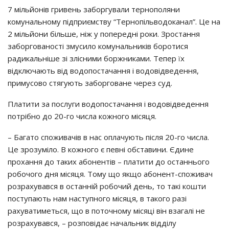
7 мільйонів гривень заборгували тернополяни
комунальному підприємству “Тернопільводоканал”. Це на
2 мільйони більше, ніж у попередні роки. Зростання
заборгованості змусило комунальників боротися
радикальніше зі злісними боржниками. Тепер їх
відключають від водопостачання і водовідведення,
примусово стягують заборговане через суд.
Платити за послуги водопостачання і водовідведення
потрібно до 20-го числа кожного місяця.
– Багато споживачів в нас оплачують після 20-го числа.
Це зрозуміло. В кожного є певні обставини. Єдине
прохання до таких абонентів – платити до останнього
робочого дня місяця. Тому що якщо абонент-споживач
розрахувався в останній робочий день, то такі кошти
поступають нам наступного місяця, в такого разі
рахуватиметься, що в поточному місяці він взагалі не
розрахувався, – розповідає начальник відділу