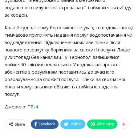
рухомого та нерухомого майна з метою його
подальшого вилучення та реалізації, і обмеження виїзду
за кордон.
Коли й суд злісному боржникові не указ, то водоканалівці
тимчасово припинять надання послуг водопостачання чи
водовідведення. Підключення можливе тільки після
повного розрахунку боржника за спожиті послуги. Лише
у листопаді без каналізації у Тернополі залишилися
майже 40 злісних неплатників. У водоканалі просять
абонентів з розумінням поставитись до вчасного
розрахування за спожиті послуги. Тільки за своєчасної
оплати комунальники обіцяють стабільне надання
послуг.
Джерело:
ТВ-4
Share
Facebook
Twitter
WhatsApp