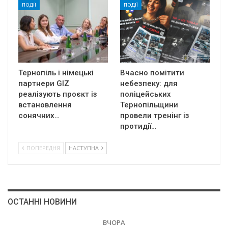
ПОДІЇ
ПОДІЇ
Тернопіль і німецькі
Вчасно помітити
партнери GIZ
небезпеку: для
реалізують проєкт із
поліцейських
встановлення
Тернопільщини
сонячних…
провели тренінг із
протидії…
ПОПЕРЕДНЯ
НАСТУПНА
ОСТАННІ НОВИНИ
ВЧОРА