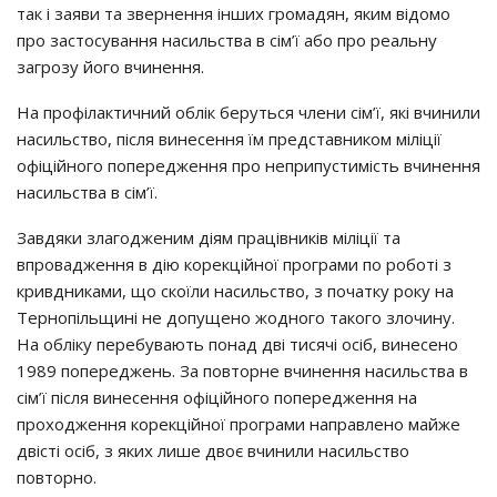
так і заяви та звернення інших громадян, яким відомо
про застосування насильства в сім’ї або про реальну
загрозу його вчинення.
На профілактичний облік беруться члени сім’ї, які вчинили
насильство, після винесення їм представником міліції
офіційного попередження про неприпустимість вчинення
насильства в сім’ї.
Завдяки злагодженим діям працівників міліції та
впровадження в дію корекційної програми по роботі з
кривдниками, що скоїли насильство, з початку року на
Тернопільщині не допущено жодного такого злочину.
На обліку перебувають понад дві тисячі осіб, винесено
1989 попереджень. За повторне вчинення насильства в
сім’ї після винесення офіційного попередження на
проходження корекційної програми направлено майже
двісті осіб, з яких лише двоє вчинили насильство
повторно.