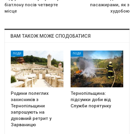
біатлону посів четверте
пасажирами, як з
місце
худобою
ВАМ ТАКОЖ МОЖЕ СПОДОБАТИСЯ
ПОДІЇ
ПОДІЇ
Родини полеглих
Тернопільщина:
захисників з
підсумки доби від
Тернопільщини
Служби порятунку
запрошують на
духовний ретрит у
Зарваницю