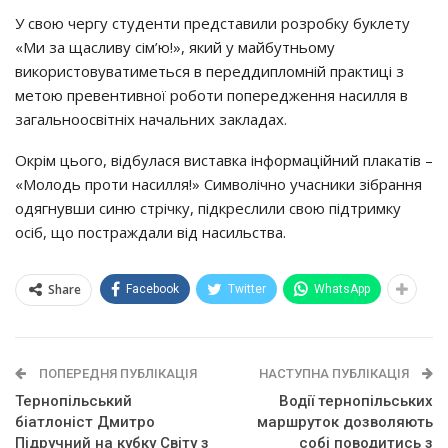
У свою чергу студенти представили розробку буклету
«Ми за щасливу сім’ю!», який у майбутньому
використовуватиметься в переддипломній практиці з
метою превентивної роботи попередження насилля в
загальноосвітніх начальних закладах.
Окрім цього, відбулася виставка інформаційний плакатів –
«Молодь проти насилля!» Символічно учасники зібрання
одягнувши синю стрічку, підкреслили свою підтримку
осіб, що постраждали від насильства.
Share
Facebook
Twitter
WhatsApp
ПОПЕРЕДНЯ ПУБЛІКАЦІЯ
НАСТУПНА ПУБЛІКАЦІЯ
Тернопільський
Водії тернопільських
біатлоніст Дмитро
маршруток дозволяють
Підручний на кубку Світу з
собі поводитись з