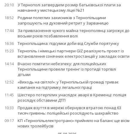
20:10
У Тернополі затвердили розмір батьківської плати за
навчання у мистецькому ліцеї №21
18:52
Родини полеглих захисників з Тернопільщини
запрошують на духовний ретрит у Зарваницю
17:44
За привласнення чужого майна тернополянці загрожує до
восьми років позбавлення волі
16:36
Тернопільщина: підсумки доби від Служби порятунку
15:23
Тернопіль і німецькі партнери GIZ реалізують проєкт із
встановлення сонячних електростанцій у закладах освіти
14:14
Вчасно помітити небезпеку: для поліцейських
Тернопільщини провели тренінг із протидії торгівлі
дітьми
12:52
«Виходь на світло!»: у Тернопільській громаді триває
кампанія на підтримку легальної праці
11:45
Шестеро потерпілих унаслідок аварії в Кременці: поліція
розслідує обставини ДТП
10:33
Продаж взуття в мережі обернувся втратою понад 63
тисяч гривень: поліцейські розслідують шахрайство
09:17
КП «Тернопільелектротранс» прийняло на баланс ще вісім
нових тролейбусів