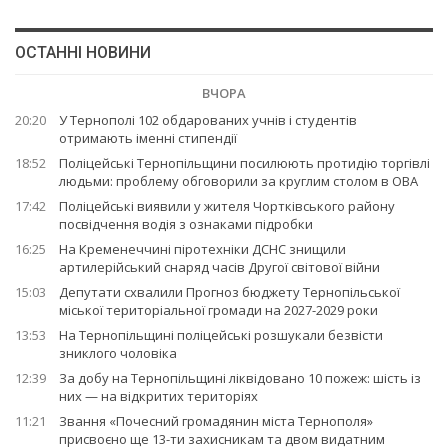
ОСТАННІ НОВИНИ
ВЧОРА
20:20
У Тернополі 102 обдарованих учнів і студентів
отримають іменні стипендії
18:52
Поліцейські Тернопільщини посилюють протидію торгівлі
людьми: проблему обговорили за круглим столом в ОВА
17:42
Поліцейські виявили у жителя Чортківського району
посвідчення водія з ознаками підробки
16:25
На Кременеччині піротехніки ДСНС знищили
артилерійський снаряд часів Другої світової війни
15:03
Депутати схвалили Прогноз бюджету Тернопільської
міської територіальної громади на 2027-2029 роки
13:53
На Тернопільщині поліцейські розшукали безвісти
зниклого чоловіка
12:39
За добу на Тернопільщині ліквідовано 10 пожеж: шість із
них — на відкритих територіях
11:21
Звання «Почесний громадянин міста Тернополя»
присвоєно ще 13-ти захисникам та двом видатним