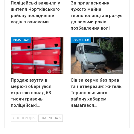
Поліцейські виявили у
За привласнення
жителя Чортківського
чужого майна
району посвідчення
тернополянці загрожує
водія з ознаками…
до восьми років
позбавлення волі
КРИМІНАЛ
КРИМІНАЛ
Продаж взуття в
Сів за кермо без прав
мережі обернувся
та нетверезий: житель
втратою понад 63
Тернопільського
тисяч гривень:
району хабарем
поліцейські…
намагався…
ПОПЕРЕДНЯ
НАСТУПНА