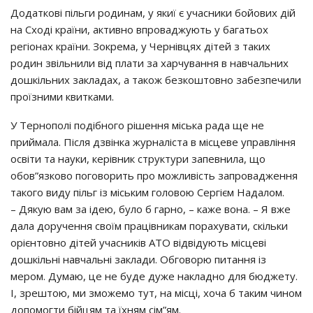
Додаткові пільги родинам, у якиї є учасники бойових дій
на Сході країни, активно впроваджують у багатьох
регіонах країни. Зокрема, у Чернівцях дітей з таких
родин звільнили від плати за харчування в навчальних
дошкільних закладах, а також безкоштовно забезпечили
проїзними квитками.
У Тернополі подібного рішення міська рада ще не
приймала. Після дзвінка журналіста в місцеве управління
освіти та науки, керівник структури запевнила, що
обов”язково поговорить про можливість запровадження
такого виду пільг із міським головою Сергієм Надалом.
– Дякую вам за ідею, було б гарно, – каже вона. – Я вже
дала доручення своїм працівникам порахувати, скільки
орієнтовно дітей учасників АТО відвідують місцеві
дошкільні навчальні заклади. Обговорю питання із
мером. Думаю, це не буде дуже накладно для бюджету.
І, зрештою, ми зможемо тут, на місці, хоча б таким чином
допомогти бійцям та їхням сім”ям.