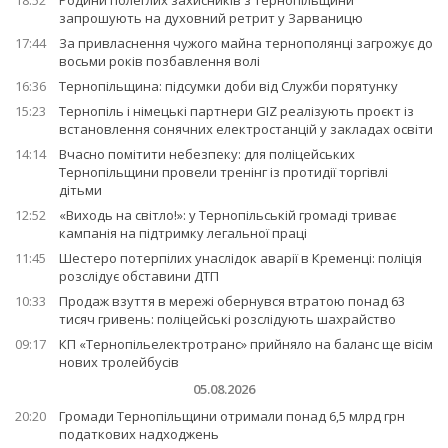
18:52
Родини полеглих захисників з Тернопільщини
запрошують на духовний ретрит у Зарваницю
17:44
За привласнення чужого майна тернополянці загрожує до
восьми років позбавлення волі
16:36
Тернопільщина: підсумки доби від Служби порятунку
15:23
Тернопіль і німецькі партнери GIZ реалізують проєкт із
встановлення сонячних електростанцій у закладах освіти
14:14
Вчасно помітити небезпеку: для поліцейських
Тернопільщини провели тренінг із протидії торгівлі
дітьми
12:52
«Виходь на світло!»: у Тернопільській громаді триває
кампанія на підтримку легальної праці
11:45
Шестеро потерпілих унаслідок аварії в Кременці: поліція
розслідує обставини ДТП
10:33
Продаж взуття в мережі обернувся втратою понад 63
тисяч гривень: поліцейські розслідують шахрайство
09:17
КП «Тернопільелектротранс» прийняло на баланс ще вісім
нових тролейбусів
05.08.2026
20:20
Громади Тернопільщини отримали понад 6,5 млрд грн
податкових надходжень