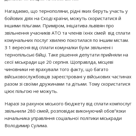
Нагадаємо, що тернополяни, рідні яких беруть участь у
бойових діях на Сході країни, можуть скористатися й
іншими пільгами. Приміром, ініціатива львівян про
звільнення учасників АТО та членів їхніх сімей від сплати
комунальних послуг хвилею покотилася по іншим містам.
З 1 вересня від сплати комуналки були звільнені і
тернопільські бійці. Таке рішення депутати прийняли на
сесії міськради ще 20 серпня. Щоправлда, місцеві
чиновники не врахували того факту, що багато
військовослужбовців зареєстровані у військових частинах
разом зі своїми дружинами та дітьми. Тому скористатися
ціює пільгою не можуть.
Наразі за рахунок міського бюджету від сплати компослуг
звільнили 280 сімей, розповідає виконуючий обов”язки
начальника управління соціальної політики міськради
Володимир Сулима.