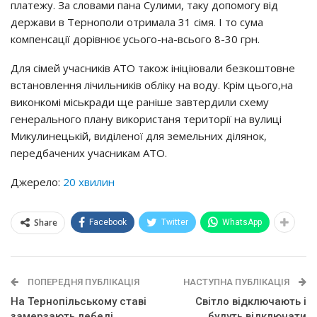
платежу. За словами пана Сулими, таку допомогу від
держави в Тернополи отримала 31 сімя. І то сума
компенсації дорівнює усього-на-всього 8-30 грн.
Для сімей учасників АТО також ініціювали безкоштовне
встановлення лічильників обліку на воду. Крім цього,на
виконкомі міськради ще раніше завтердили схему
генерального плану використаня території на вулиці
Микулинецькій, виділеної для земельних ділянок,
передбачених учасникам АТО.
Джерело:
20 хвилин
Share
Facebook
Twitter
WhatsApp
ПОПЕРЕДНЯ ПУБЛІКАЦІЯ
НАСТУПНА ПУБЛІКАЦІЯ
На Тернопільському ставі
Світло відключають і
замерзають лебеді
будуть відключати