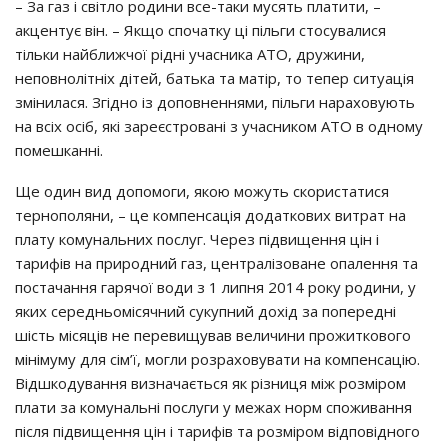
– За газ і світло родини все-таки мусять платити, –
акцентує він. – Якщо спочатку ці пільги стосувалися
тільки найближчої рідні учасника АТО, дружини,
неповнолітніх дітей, батька та матір, то тепер ситуація
змінилася. Згідно із доповненнями, пільги нараховують
на всіх осіб, які зареєстровані з учасником АТО в одному
помешканні.
Ще один вид допомоги, якою можуть скористатися
тернополяни, – це компенсація додаткових витрат на
плату комунальних послуг. Через підвищення цін і
тарифів на природний газ, централізоване опалення та
постачання гарячої води з 1 липня 2014 року родини, у
яких середньомісячний сукупний дохід за попередні
шість місяців не перевищував величини прожиткового
мінімуму для сім’ї, могли розраховувати на компенсацію.
Відшкодування визначається як різниця між розміром
плати за комунальні послуги у межах норм споживання
після підвищення цін і тарифів та розміром відповідного