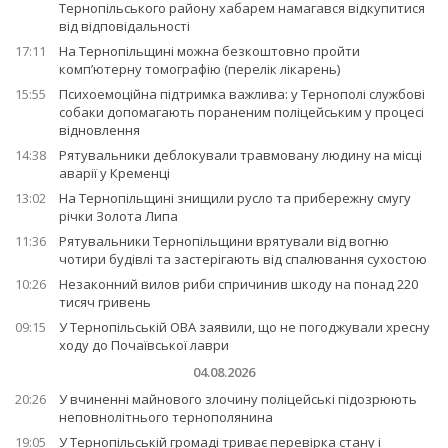
Тернопільського району хабарем намагався відкупитися
від відповідальності
17:11
На Тернопільщині можна безкоштовно пройти
комп’ютерну томографію (перелік лікарень)
15:55
Психоемоційна підтримка важлива: у Тернополі службові
собаки допомагають пораненим поліцейським у процесі
відновлення
14:38
Рятувальники деблокували травмовану людину на місці
аварії у Кременці
13:02
На Тернопільщині знищили русло та прибережну смугу
річки Золота Липа
11:36
Рятувальники Тернопільщини врятували від вогню
чотири будівлі та застерігають від спалювання сухостою
10:26
Незаконний вилов риби спричинив шкоду на понад 220
тисяч гривень
09:15
У Тернопільській ОВА заявили, що не погоджували хресну
ходу до Почаївської лаври
04.08.2026
20:26
У вчиненні майнового злочину поліцейські підозрюють
неповнолітнього тернополянина
19:05
У Тернопільській громаді триває перевірка стану і