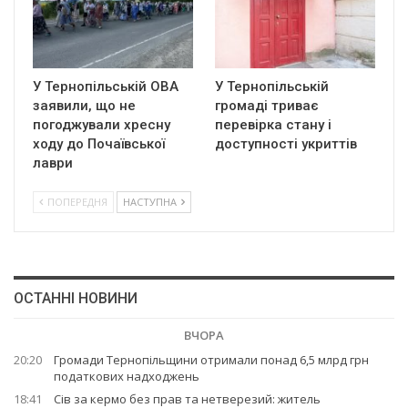
У Тернопільській ОВА
У Тернопільській
заявили, що не
громаді триває
погоджували хресну
перевірка стану і
ходу до Почаївської
доступності укриттів
лаври
ПОПЕРЕДНЯ
НАСТУПНА
ОСТАННІ НОВИНИ
ВЧОРА
20:20
Громади Тернопільщини отримали понад 6,5 млрд грн
податкових надходжень
18:41
Сів за кермо без прав та нетверезий: житель