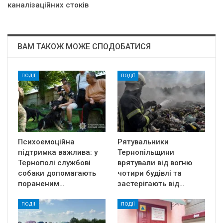
каналізаційних стоків
ВАМ ТАКОЖ МОЖЕ СПОДОБАТИСЯ
ПОДІЇ
ПОДІЇ
Психоемоційна
Рятувальники
підтримка важлива: у
Тернопільщини
Тернополі службові
врятували від вогню
собаки допомагають
чотири будівлі та
пораненим…
застерігають від…
ПОДІЇ
ПОДІЇ