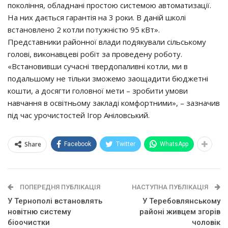
покоління, обладнані простою системою автоматизації.
На них дається гарантія на 3 роки. В даній школі
встановлено 2 котли потужністю 95 кВт».
Представники районної влади подякували сільському
голові, виконавцеві робіт за проведену роботу.
«Встановивши сучасні твердопаливні котли, ми в
подальшому не тільки зможемо заощадити бюджетні
кошти, а досягти головної мети – зробити умови
навчання в освітньому закладі комфортними», – зазначив
під час урочистостей Ігор Аніловський.
Share
Facebook
Twitter
WhatsApp
ПОПЕРЕДНЯ ПУБЛІКАЦІЯ
НАСТУПНА ПУБЛІКАЦІЯ
У Тернополі встановлять
У Теребовлянському
новітню систему
районі живцем згорів
біоочистки
чоловік