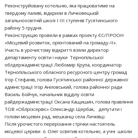
Реконструйовану котельню, яка працюватиме на
твердому паливі, відкрили в Личковецькій
загальноосвітній школі І-ІІІ ступенів Гусятинського
району 5 грудня.
Реконструкцію провели в рамках проекту ЄС/ПРООН
«Місцевий розвиток, орієнтований на громаду-ІІ».
Участь в урочистому відкритті взяли директор
департаменту освіти і науки Тернопільської
облдержадміністрації Любомир Крупа, координатор
Тернопільського обласного ресурсного центру громад
Ігор Стефанів, голова Гусятинської районної державної
адміністрації Ігор Аніловський, голова районної ради
Василь Бойчук, начальник відділу освіти
райдержадміністрації Оксана Кащишин, голова правління
ТОВ «Облрізсервіс» Олександр Щербак, депутати і
голови місцевих рад, мешканці села Личківці.
Після урочистого перерізання стрічки настоятель
місцевої церкви о. Олег освятив котельню, а учні школи