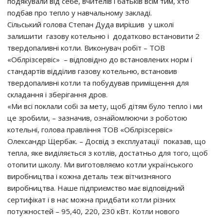
подякували від себе, вчителів і батьків всім тим, хто
подбав про тепло у навчальному закладі.
Сільський голова Степан Дуда вирішив у школі
залишити газову котельню і додатково встановити 2
твердопаливні котли. Виконувач робіт – ТОВ
«Облрізсервіс» – відповідно до встановлених норм і
стандартів відділив газову котельню, встановив
твердопаливні котли та побудував приміщення для
складання і зберігання дров.
«Ми всі поклали собі за мету, щоб дітям було тепло і ми
це зробили, – зазначив, ознайомлюючи з роботою
котельні, голова правління ТОВ «Облрізсервіс»
Олександр Щербак. – Досвід з експлуатації показав, що
тепла, яке виділяється з котлів, достатньо для того, щоб
отопити школу. Ми виготовляємо котли українського
виробництва і кожна деталь теж вітчизняного
виробництва. Наше підприємство має відповідний
сертифікат і в нас можна придбати котли різних
потужностей – 95,40, 220, 230 кВт. Котли нового