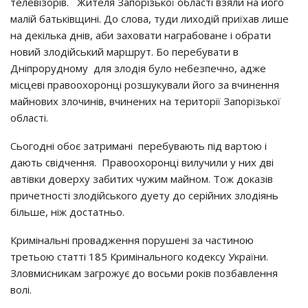
телевізорів. Жителя Запорізької області взяли на його
малій батьківщині. До слова, туди лиходій приїхав лише
на декілька днів, аби заховати награбоване і обрати
новий злодійський маршрут. Бо перебувати в
Дніпрорудному для злодія було небезпечно, адже
місцеві правоохоронці розшукували його за вчинення
майнових злочинів, вчинених на території Запорізької
області.
Сьогодні обоє затримані перебувають під вартою і
дають свідчення. Правоохоронці вилучили у них дві
автівки доверху забитих чужим майном. Тож доказів
причетності злодійського дуету до серійних злодіянь
більше, ніж достатньо.
Кримінальні провадження порушені за частиною
третьою статті 185 Кримінального кодексу України.
Зловмисникам загрожує до восьми років позбавлення
волі.