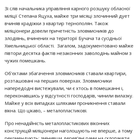
Зі слів начальника управління карного розшуку обласної
міліції Степана Яцуха, майже три місяці злочинний дует
вчиняв крадіжки з квартир тернополян. Також
міліціонери довели причетність зловмисників до
злодіянь, вчинених на території Бучача та сусідньої
Хмельницької області. Загалом, задокументовано майже
півтори десятка фактів незаконних заволодінь майном з
чужих помешкань.
Об’єктами збагачення зловмисників ставали квартири,
розташовані на перших поверхах. Зловмисники
напередодні вистежували, чи є хтось в помешканні і,
переконавшись у відсутності господарів, чинили вилазку.
Майже у всіх випадках шляхами проникнення ставали
вікна. Що цікаво, – металопластикові.
Про ненадійність металопластикових віконних
конструкцій міліціонери наголошують не вперше, а тому
рекомендують: змінивши дерев’яні рами на склопакети,