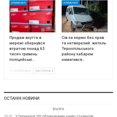
КРИМІНАЛ
КРИМІНАЛ
Продаж взуття в
Сів за кермо без прав
мережі обернувся
та нетверезий: житель
втратою понад 63
Тернопільського
тисяч гривень:
району хабарем
поліцейські…
намагався…
ПОПЕРЕДНЯ
НАСТУПНА
ОСТАННІ НОВИНИ
ВЧОРА
20:20
У Тернополі 102 обдарованих учнів і студентів