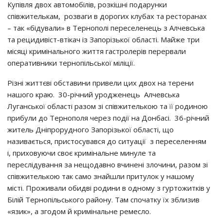
Купівля двох автомобілів, розкішні подарунки
співжителькам, розваги в дорогих клубах та ресторанах
– так «бідували» в Тернополі переселенець з Алчевська
та рецидивіст-втікач із Запорізької області. Майже три
місяці кримінального життя гастролерів перервали
оперативники тернопільської міліції.
Різні життєві обставини привели цих двох на терени
нашого краю. 30-річний уродженець Алчевська
Луганської області разом зі співжителькою та її родиною
прибули до Тернополя через події на Донбасі. 36-річний
житель Дніпрорудного Запорізької області, що
називається, пристосувався до ситуації з переселенням
і, приховуючи своє кримінальне минуле та
переслідування за нещодавно вчинені злочини, разом зі
співжителькою так само знайшли притулок у нашому
місті. Проживали обидві родини в одному з гуртожитків у
Білій Тернопільського району. Там спочатку їх зблизив
«язик», а згодом й кримінальне ремесло.