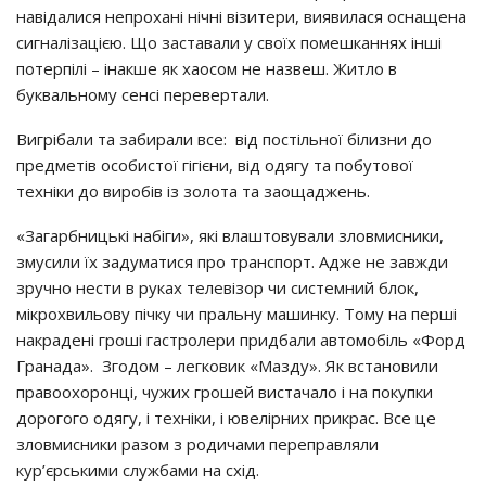
навідалися непрохані нічні візитери, виявилася оснащена
сигналізацією. Що заставали у своїх помешканнях інші
потерпілі – інакше як хаосом не назвеш. Житло в
буквальному сенсі перевертали.
Вигрібали та забирали все: від постільної білизни до
предметів особистої гігієни, від одягу та побутової
техніки до виробів із золота та заощаджень.
«Загарбницькі набіги», які влаштовували зловмисники,
змусили їх задуматися про транспорт. Адже не завжди
зручно нести в руках телевізор чи системний блок,
мікрохвильову пічку чи пральну машинку. Тому на перші
накрадені гроші гастролери придбали автомобіль «Форд
Гранада». Згодом – легковик «Мазду». Як встановили
правоохоронці, чужих грошей вистачало і на покупки
дорогого одягу, і техніки, і ювелірних прикрас. Все це
зловмисники разом з родичами переправляли
кур’єрськими службами на схід.