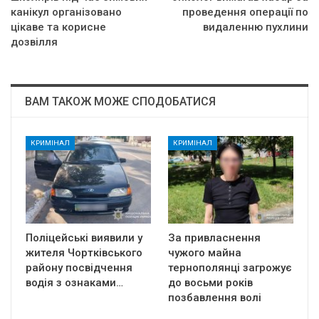
канікул організовано
проведення операції по
цікаве та корисне
видаленню пухлини
дозвілля
ВАМ ТАКОЖ МОЖЕ СПОДОБАТИСЯ
КРИМІНАЛ
КРИМІНАЛ
Поліцейські виявили у
За привласнення
жителя Чортківського
чужого майна
району посвідчення
тернополянці загрожує
водія з ознаками…
до восьми років
позбавлення волі