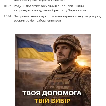
навчання у мистецькому ліцеї №21
18:52
Родини полеглих захисників з Тернопільщини
запрошують на духовний ретрит у Зарваницю
17:44
За привласнення чужого майна тернополянці загрожує до
восьми років позбавлення волі