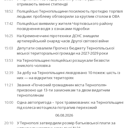
отримають іменні стипендії
18:52
Поліцейські Тернопільщини посилюють протидію торгівлі
людьми: проблему обговорили за круглим столом в ОВА
17:42
Поліцейські виявили у жителя Чортківського району
посвідчення водія з ознаками підробки
16:25
На Кременеччині піротехніки ДСНС знищили
артилерійський снаряд часів Другої світової війни
15:03
Депутати схвалили Прогноз бюджету Тернопільської
міської територіальної громади на 2027-2029 роки
13:53
На Тернопільщині поліцейські розшукали безвісти
зниклого чоловіка
12:39
За добу на Тернопільщині ліквідовано 10 пожеж: шість із
них — на відкритих територіях
11:21
Звання «Почесний громадянин міста Тернополя»
присвоєно ще 13-ти захисникам та двом видатним
тернополянам
10:00
Одна автопригода – троє травмованих: на Тернопільщині
під колеса мотоцикла потрапив перехожий
06.08.2026
20:10
У Тернополі затвердили розмір батьківської плати за