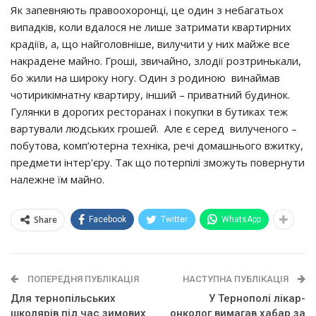
Як запевняють правоохоронці, це один з небагатьох
випадків, коли вдалося не лише затримати квартирних
крадіїв, а, що найголовніше, вилучити у них майже все
накрадене майно. Гроші, звичайно, злодії розтринькали,
бо жили на широку ногу. Один з родиною винаймав
чотирикімнатну квартиру, інший – приватний будинок.
Гулянки в дорогих ресторанах і покупки в бутиках теж
вартували людських грошей. Але є серед вилученого –
побутова, комп’ютерна техніка, речі домашнього вжитку,
предмети інтер’єру. Так що потерпілі зможуть повернути
належне їм майно.
Share
Facebook
Twitter
WhatsApp
ПОПЕРЕДНЯ ПУБЛІКАЦІЯ
НАСТУПНА ПУБЛІКАЦІЯ
Для тернопільських
У Тернополі лікар-
школярів під час зимових
онколог вимагав хабар за