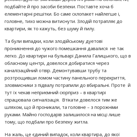
подбайте й про засоби безпеки. Поставте хоча б
елементарні решітки. Бо саме склопакет найлегше і,
головне, тихо можна витиснути. Злодій потрапляє до
квартири, як то кажуть, без шуму й пилу.
Та були випадки, коли злодійському дуетові
проникнення до чужого помешкання давалися не так
легко. До квартири на бульварі Данила Галицького, що в
обласному центрі, довелося добиратися через
каналізаційний отвір. Демонтувавши трубу та
розтрощивши ломом частину панельного перекриття,
зловмисники з підвалу потрапили до вбиральні. Проте й
тут їх чекав неприємний сюрприз – в квартирі
спрацювала сигналізація. Втікати довелося тим же
шляхом, що й проникали, та головне – з порожніми
руками. Майно господарів залишилося на місці лише
тому, що подбали про безпеку житла.
На жаль, це єдиний випадок, коли квартира, до якої