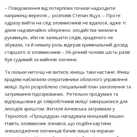
– Повідомлення від потерпілих почали надходити
наприкінці вересня ,- розповів Степан Яцух. – Проте
одразу вийти на слід зловмисників не вдалося, адже ті
діяли надзвичайно обережно: злодійства чинили в
рукавицях, аби не залишати слідів, краденого не
збували, та й немалу роль відіграв кримінальний досвід
старшого зі зловмисників – 36-річний чоловік шість разів
був судимий за майнові злочини.
Та скільки ниточці не витися, кінець таки настане. Фініш
крадіям наблизили оперативники обласного управління
міліції. Було розроблено спеціальний план захоплення та
затримання підозрюваних. Ретельно продумані та
відпрацьовані дії співробітників міліції завершилися для
лиходіїв арештом. Жителя Алчевська затримали у
Тернополі. «Процедура» нагадувала кіношний екшен.
Навіть зловмисник зізнався, що подібні картини
знешкодження злочинців бачив лише на екранах