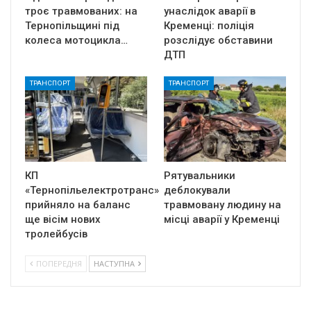
троє травмованих: на
унаслідок аварії в
Тернопільщині під
Кременці: поліція
колеса мотоцикла…
розслідує обставини
ДТП
ТРАНСПОРТ
ТРАНСПОРТ
КП
Рятувальники
«Тернопільелектротранс»
деблокували
прийняло на баланс
травмовану людину на
ще вісім нових
місці аварії у Кременці
тролейбусів
ПОПЕРЕДНЯ
НАСТУПНА