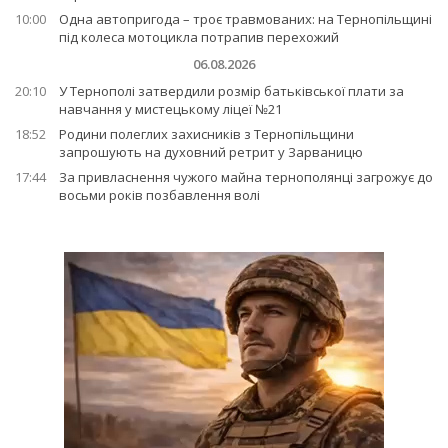
10:00
Одна автопригода – троє травмованих: на Тернопільщині
під колеса мотоцикла потрапив перехожий
06.08.2026
20:10
У Тернополі затвердили розмір батьківської плати за
навчання у мистецькому ліцеї №21
18:52
Родини полеглих захисників з Тернопільщини
запрошують на духовний ретрит у Зарваницю
17:44
За привласнення чужого майна тернополянці загрожує до
восьми років позбавлення волі