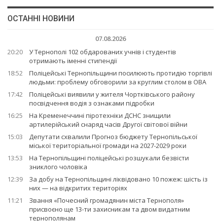
ОСТАННІ НОВИНИ
07.08.2026
20:20
У Тернополі 102 обдарованих учнів і студентів
отримають іменні стипендії
18:52
Поліцейські Тернопільщини посилюють протидію торгівлі
людьми: проблему обговорили за круглим столом в ОВА
17:42
Поліцейські виявили у жителя Чортківського району
посвідчення водія з ознаками підробки
16:25
На Кременеччині піротехніки ДСНС знищили
артилерійський снаряд часів Другої світової війни
15:03
Депутати схвалили Прогноз бюджету Тернопільської
міської територіальної громади на 2027-2029 роки
13:53
На Тернопільщині поліцейські розшукали безвісти
зниклого чоловіка
12:39
За добу на Тернопільщині ліквідовано 10 пожеж: шість із
них — на відкритих територіях
11:21
Звання «Почесний громадянин міста Тернополя»
присвоєно ще 13-ти захисникам та двом видатним
тернополянам