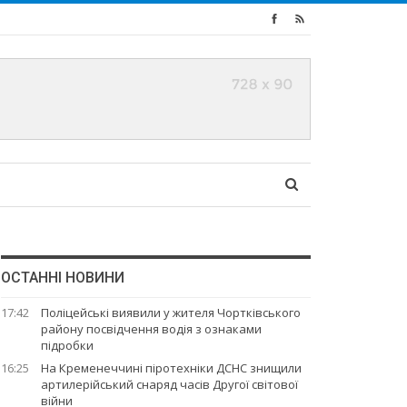
ОСТАННІ НОВИНИ
17:42
Поліцейські виявили у жителя Чортківського
району посвідчення водія з ознаками
підробки
16:25
На Кременеччині піротехніки ДСНС знищили
артилерійський снаряд часів Другої світової
війни