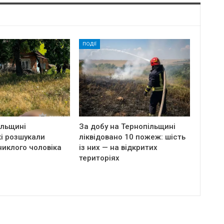
ПОДІЇ
ільщині
За добу на Тернопільщині
і розшукали
ліквідовано 10 пожеж: шість
никлого чоловіка
із них — на відкритих
територіях