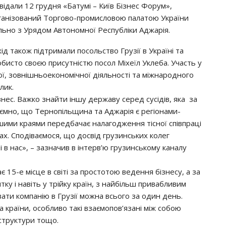
двідали 12 грудня «Батумі – Київ Бізнес Форум»,
ганізований Торгово-промисловою палатою України
ільно з Урядом Автономної Республіки Аджарія.
ід також підтримали посольство Грузії в Україні та
обисто своєю присутністю посол Міхеїл Уклеба. Участь у
ної, зовнішньоекономічної діяльності та міжнародного
лик.
ізнес. Важко знайти іншу державу серед сусідів, яка за
риємно, що Тернопільщина та Аджарія є регіонами-
шими краями передбачає налагодження тісної співпраці
рах. Сподіваємося, що досвід грузинських колег
 в нас», – зазначив в інтерв’ю грузинському каналу
є 15-е місце в світі за простотою ведення бізнесу, а за
ку і навіть у трійку країн, з найбільш привабливим
ати компанію в Грузії можна всього за один день.
країни, особливо такі взаємопов’язані між собою
структури тощо.