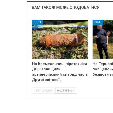
ВАМ ТАКОЖ МОЖЕ СПОДОБАТИСЯ
ПОДІЇ
ПОДІЇ
На Кременеччині піротехніки
На Терноп
ДСНС знищили
поліцейськ
артилерійський снаряд часів
безвісти з
Другої світової…
ПОПЕРЕДНЯ
НАСТУПНА