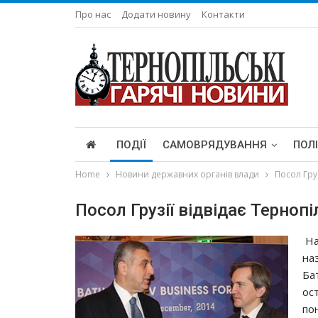
Про нас
Додати новину
Контакти
ПОДІЇ
САМОВРЯДУВАННЯ
ПОЛ
Home
Новини державних органів влади
Посол Гру
Посол Грузії відвідає Терноп
На
на
Ба
ост
по