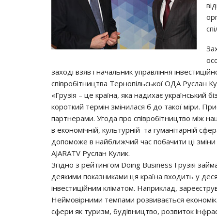
ві
ор
сп
Зах
ос
заході взяв і начальник управління інвестицій
співробітництва Тернопільської ОДА Руслан Ку
«Грузія – це країна, яка надихає український б
короткий термін змінилася б до такої міри. П
партнерами. Угода про співробітництво між на
в економічній, культурній та гуманітарній сфе
допоможе в найближчий час побачити ці зміни і
AJARATV Руслан Кулик.
Згідно з рейтингом Doing Business Грузія займа
деякими показниками ця країна входить у десят
інвестиційним кліматом. Наприклад, зареєструв
Неймовірними темпами розвивається економіка 
сфери як туризм, будівництво, розвиток інфра