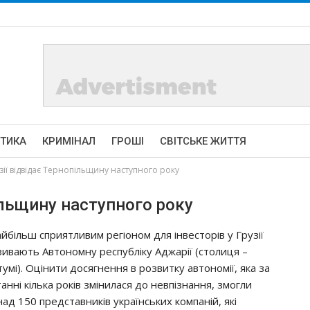
ІТИКА
КРИМІНАЛ
ГРОШІ
СВІТСЬКЕ ЖИТТЯ
зії відвідає Тернопільщину наступного року
ільщину наступного року
йбільш сприятливим регіоном для інвесторів у Грузії
зивають Автономну республіку Аджарії (столиця –
тумі). Оцінити досягнення в розвитку автономії, яка за
анні кілька років змінилася до невпізнання, змогли
над 150 представників українських компаній, які