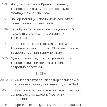
15:03
Депутати схвалили Прогноз бюджету
Тернопільської міської територіальної
громади на 2027-2029 роки
13:53
На Тернопільщині поліцейські розшукали
безвісти зниклого чоловіка
12:39
За добу на Тернопільщині ліквідовано 10
пожеж: шість із них — на відкритих
територіях
11:21
Звання «Почесний громадянин міста
Тернополя» присвоєно ще 13-ти захисникам
та двом видатним тернополянам
10:00
Одна автопригода – троє травмованих: на
Тернопільщині під колеса мотоцикла
потрапив перехожий
ВЧОРА
20:10
У Тернополі затвердили розмір батьківської
плати за навчання у мистецькому ліцеї №21
18:52
Родини полеглих захисників з Тернопільщини
запрошують на духовний ретрит у
Зарваницю
17:44
За привласнення чужого майна тернополянці