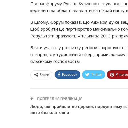
Під час форуму Руслан Кулик поспілкувався з 
керівництва області відвідати наш край наступ
В цілому, форум показав, що Аджарія дуже зацік
щоб зробити це партнерство максимально ком
Результати вражають – тільки за 2013 рік прямі
Взяти участь у розвитку регіону запрошують і 
співпраці є у туристичній сфері, промисловому 
сільському господарстві.
Share
Facebook
Twitter
Pintere
ПОПЕРЕДНЯ ПУБЛІКАЦІЯ
Люди, які прийшли до церкви, паркуватимуть
авто безкоштовно