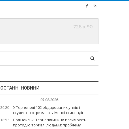
ОСТАННІ НОВИНИ
07.08.2026
20:20
У Тернополі 102 обдарованих учнів і
студентів отримають іменні стипендії
18:52
Поліцейські Тернопільщини посилюють
протидію торгівлі людьми: проблему