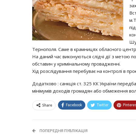
за
Вс
м.
пі
ко
Шу
Тернополя. Саме в крамницях обласного центр
На даний час виконуються слідчі дії з метою по
обставин у кримінальному провадженні.
Хід розслідування перебуває на контролі в прок
Додатково : санкція ст. 325 КК України перед
мінімумів доходів громадян або обмеження волі
Share
Facebook
Twitter
Pintere
ПОПЕРЕДНЯ ПУБЛІКАЦІЯ