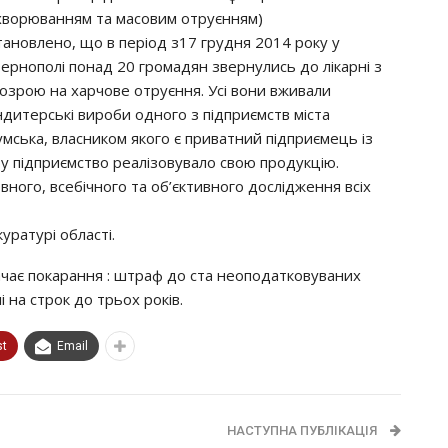
хворюванням та масовим отруєнням)
тановлено, що в період з17 грудня 2014 року у
Тернополі понад 20 громадян звернулись до лікарні з
дозрою на харчове отруєння. Усі вони вживали
ндитерські вироби одного з підприємств міста
мська, власником якого є приватний підприємець із
у підприємство реалізовувало свою продукцію.
вного, всебічного та об’єктивного дослідження всіх
уратурі області.
бачає покарання : штраф до ста неоподатковуваних
 на строк до трьох років.
st
Email
НАСТУПНА ПУБЛІКАЦІЯ