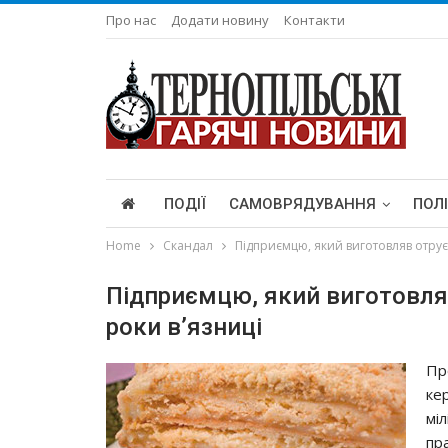
Про нас
Додати новину
Контакти
ПОДІЇ
САМОВРЯДУВАННЯ
ПОЛ
Home
Скандал
Підприємцю, який виготовляв отруєн
Підприємцю, який виготовляв
роки в’язниці
Пр
ке
міл
пр