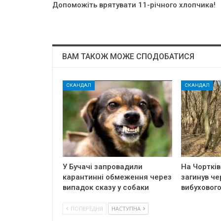
Допоможіть врятувати 11-річного хлопчика!
ВАМ ТАКОЖ МОЖЕ СПОДОБАТИСЯ
СКАНДАЛ
СКАНДАЛ
У Бучачі запровадили
На Чортків
карантинні обмеження через
загинув че
випадок сказу у собаки
вибуховог
ПОПЕРЕДНЯ
НАСТУПНА