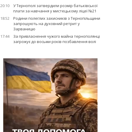
20:10
У Тернополі затвердили розмір батьківської
плати за навчання у мистецькому ліцеї №21
18:52
Родини полеглих захисників з Тернопільщини
запрошують на духовний ретрит у
Зарваницю
17:44
За привласнення чужого майна тернополянці
загрожує до восьми років позбавлення волі