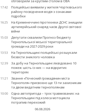
обговорили за круглим столом в ОВА
17:42
Поліцейські виявили у жителя Чортківського
району посвідчення водія з ознаками
підробки
16:25
На Кременеччині піротехніки ДСНС знищили
артилерійський снаряд часів Другої світової
війни
15:03
Депутати схвалили Прогноз бюджету
Тернопільської міської територіальної
громади на 2027-2029 роки
13:53
На Тернопільщині поліцейські розшукали
безвісти зниклого чоловіка
12:39
За добу на Тернопільщині ліквідовано 10
пожеж: шість із них — на відкритих
територіях
11:21
Звання «Почесний громадянин міста
Тернополя» присвоєно ще 13-ти захисникам
та двом видатним тернополянам
10:00
Одна автопригода – троє травмованих: на
Тернопільщині під колеса мотоцикла
потрапив перехожий
06.08.2026