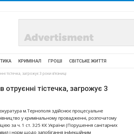
ІТИКА
КРИМІНАЛ
ГРОШІ
СВІТСЬКЕ ЖИТТЯ
ні тістечка, загрожує 3 роки в’язниці
 отруєнні тістечка, загрожує 3
окуратура м.Тернополя здійснює процесуальне
рівництво у кримінальному провадженні, розпочатому
іцією за ч. 1 ст. 325 КК України (Порушення санітарних
авил і норм щодо запобігання інфекційним