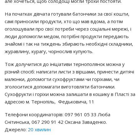
але хочеться, щоб солодощі могли трохи постояти.
На початках дівчата готували батончики за свої кошти,
самі приносили продукти, хто що мав вдома, а потім
оголошували про свої потреби через соціальні мережі, і
люди допомогли медом, потрібні продукти передають
знайомі і так на тиждень збирають необхідні складники,
журавлину, курагу, чорнослив купують.
Тож долучитися до ініціативи тернополянок можна у
різний спосіб: написати листи з віршами, принести дитячі
малюнки, допомогти сухофруктами чи горіхами, чи
зголоситися допомагати виготовляти батончики.
Сухофрукти і горіхи можна залишати в кошику в Пласті за
адресою м. Тернопіль, Федьковича, 11
Телефони координаторів: 097 961 05 33 Люба
Снітинська, 067 290 91 42 Оксана Заваденко.
Джерело:
20 хвилин