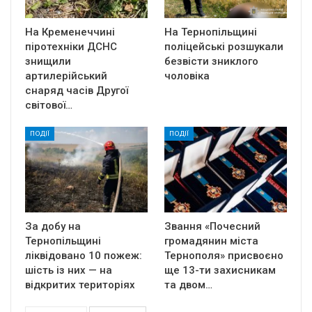
На Кременеччині
На Тернопільщині
піротехніки ДСНС
поліцейські розшукали
знищили
безвісти зниклого
артилерійський
чоловіка
снаряд часів Другої
світової…
ПОДІЇ
ПОДІЇ
За добу на
Звання «Почесний
Тернопільщині
громадянин міста
ліквідовано 10 пожеж:
Тернополя» присвоєно
шість із них — на
ще 13-ти захисникам
відкритих територіях
та двом…