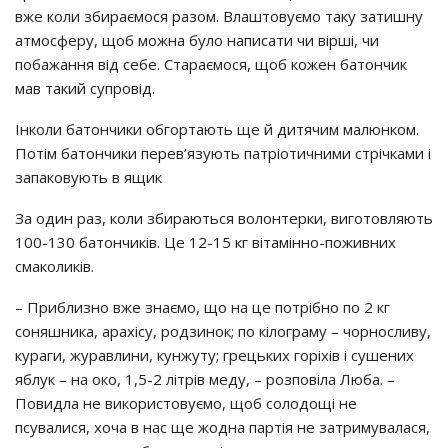
вже коли збираємося разом. Влаштовуємо таку затишну
атмосферу, щоб можна було написати чи вірші, чи
побажання від себе. Стараємося, щоб кожен батончик
мав такий супровід.
Інколи батончики обгортають ще й дитячим малюнком.
Потім батончики перев’язують патріотичними стрічками і
запаковують в ящик
За один раз, коли збираються волонтерки, виготовляють
100-130 батончиків. Це 12-15 кг вітамінно-поживних
смаколиків.
– Приблизно вже знаємо, що на це потрібно по 2 кг
соняшника, арахісу, родзинок; по кілограму – чорносливу,
кураги, журавлини, кунжуту; грецьких горіхів і сушених
яблук – на око, 1,5-2 літрів меду, – розповіла Люба. –
Повидла не використовуємо, щоб солодощі не
псувалися, хоча в нас ще жодна партія не затримувалася,