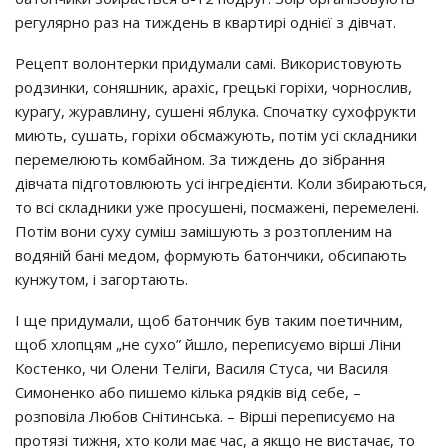
регулярно раз на тиждень в квартирі однієї з дівчат.
Рецепт волонтерки придумали самі. Використовують
родзинки, соняшник, арахіс, грецькі горіхи, чорнослив,
курагу, журавлину, сушені яблука. Спочатку сухофрукти
миють, сушать, горіхи обсмажують, потім усі складники
перемелюють комбайном. За тиждень до зібрання
дівчата підготовлюють усі інгредієнти. Коли збираються,
то всі складники уже просушені, посмажені, перемелені.
Потім вони суху суміш замішують з розтопленим на
водяній бані медом, формують батончики, обсипають
кунжутом, і загортають.
І ще придумали, щоб батончик був таким поетичним,
щоб хлопцям „не сухо” йшло, переписуємо вірші Ліни
Костенко, чи Олени Теліги, Василя Стуса, чи Василя
Симоненко або пишемо кілька рядків від себе, –
розповіла Любов Снітинська. – Вірші переписуємо на
протязі тижня, хто коли має час, а якщо не вистачає, то