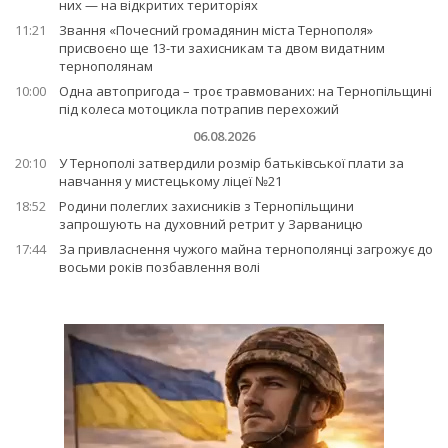
них — на відкритих територіях
11:21
Звання «Почесний громадянин міста Тернополя»
присвоєно ще 13-ти захисникам та двом видатним
тернополянам
10:00
Одна автопригода – троє травмованих: на Тернопільщині
під колеса мотоцикла потрапив перехожий
06.08.2026
20:10
У Тернополі затвердили розмір батьківської плати за
навчання у мистецькому ліцеї №21
18:52
Родини полеглих захисників з Тернопільщини
запрошують на духовний ретрит у Зарваницю
17:44
За привласнення чужого майна тернополянці загрожує до
восьми років позбавлення волі