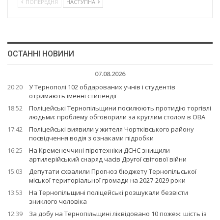
ПОПЕРЕДНЯ
НАСТУПНА
ОСТАННІ НОВИНИ
07.08.2026
20:20
У Тернополі 102 обдарованих учнів і студентів
отримають іменні стипендії
18:52
Поліцейські Тернопільщини посилюють протидію торгівлі
людьми: проблему обговорили за круглим столом в ОВА
17:42
Поліцейські виявили у жителя Чортківського району
посвідчення водія з ознаками підробки
16:25
На Кременеччині піротехніки ДСНС знищили
артилерійський снаряд часів Другої світової війни
15:03
Депутати схвалили Прогноз бюджету Тернопільської
міської територіальної громади на 2027-2029 роки
13:53
На Тернопільщині поліцейські розшукали безвісти
зниклого чоловіка
12:39
За добу на Тернопільщині ліквідовано 10 пожеж: шість із