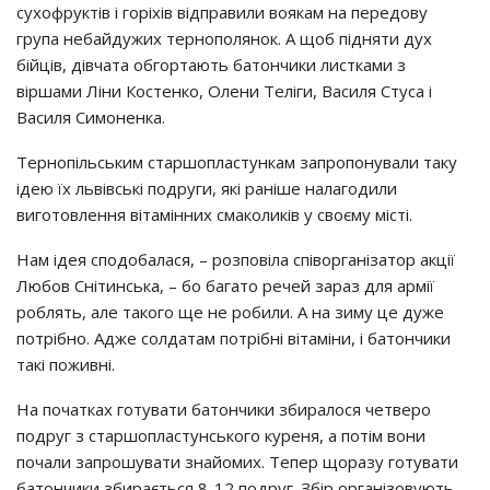
сухофруктів і горіхів відправили воякам на передову
група небайдужих тернополянок. А щоб підняти дух
бійців, дівчата обгортають батончики листками з
віршами Ліни Костенко, Олени Теліги, Василя Стуса і
Василя Симоненка.
Тернопільським старшопластункам запропонували таку
ідею їх львівські подруги, які раніше налагодили
виготовлення вітамінних смаколиків у своєму місті.
Нам ідея сподобалася, – розповіла співорганізатор акції
Любов Снітинська, – бо багато речей зараз для армії
роблять, але такого ще не робили. А на зиму це дуже
потрібно. Адже солдатам потрібні вітаміни, і батончики
такі поживні.
На початках готувати батончики збиралося четверо
подруг з старшопластунського куреня, а потім вони
почали запрошувати знайомих. Тепер щоразу готувати
батончики збирається 8-12 подруг. Збір організовують