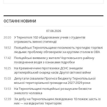
ОСТАННІ НОВИНИ
07.08.2026
20:20
У Тернополі 102 обдарованих учнів і студентів
отримають іменні стипендії
18:52
Поліцейські Тернопільщини посилюють протидію торгівлі
людьми: проблему обговорили за круглим столом в ОВА
17:42
Поліцейські виявили у жителя Чортківського району
посвідчення водія з ознаками підробки
16:25
На Кременеччині піротехніки ДСНС знищили
артилерійський снаряд часів Другої світової війни
15:03
Депутати схвалили Прогноз бюджету Тернопільської
міської територіальної громади на 2027-2029 роки
13:53
На Тернопільщині поліцейські розшукали безвісти
зниклого чоловіка
12:39
За добу на Тернопільщині ліквідовано 10 пожеж: шість із
них — на відкритих територіях