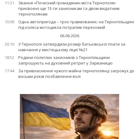
11:21
Звання «Почесний громадянин міста Тернополя»
присвоєно ще 13-ти захисникам та двом видатним
тернополянам
10:00
Одна автопригода – троє травмованих: на Тернопільщині
під колеса мотоцикла потрапив перехожий
06.08.2026
20:10
У Тернополі затвердили розмір батьківської плати за
навчання у мистецькому ліцеї №21
18:52
Родини полеглих захисників з Тернопільщини
запрошують на духовний ретрит у Зарваницю
17:44
За привласнення чужого майна тернополянці загрожує до
восьми років позбавлення волі