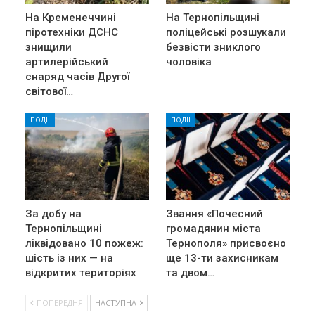
На Кременеччині
На Тернопільщині
піротехніки ДСНС
поліцейські розшукали
знищили
безвісти зниклого
артилерійський
чоловіка
снаряд часів Другої
світової…
ПОДІЇ
ПОДІЇ
За добу на
Звання «Почесний
Тернопільщині
громадянин міста
ліквідовано 10 пожеж:
Тернополя» присвоєно
шість із них — на
ще 13-ти захисникам
відкритих територіях
та двом…
ПОПЕРЕДНЯ
НАСТУПНА