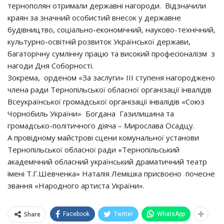
тернополян отримали державні нагороди. Відзначили
краян за значний особистий внесок у державне
будівництво, соціально-економічний, науково-технічний,
культурно-освітній розвиток Української держави,
багаторічну сумлінну працю та високий професіоналізм з
нагоди Дня Соборності.
Зокрема, орденом «За заслуги» ІІІ ступеня нагороджено
члена ради Тернопільської обласної організації інвалідів
Всеукраїнської громадської організації інвалідів «Союз
Чорнобиль України» Богдана Газилишина та
громадсько-політичного діяча – Мирослава Осадцу.
А провідному майстрові сцени комунальної установи
Тернопільської обласної ради «Тернопільський
академічний обласний український драматичний театр
імені Т.Г.Шевченка» Наталія Лемішка присвоєно почесне
звання «Народного артиста України».
Share
Facebook
Twitter
WhatsApp