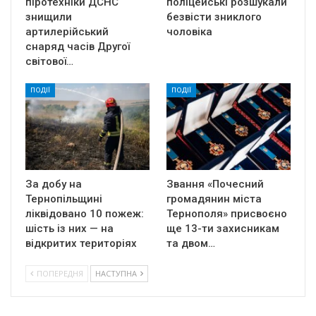
піротехніки ДСНС
поліцейські розшукали
знищили
безвісти зниклого
артилерійський
чоловіка
снаряд часів Другої
світової…
ПОДІЇ
ПОДІЇ
За добу на
Звання «Почесний
Тернопільщині
громадянин міста
ліквідовано 10 пожеж:
Тернополя» присвоєно
шість із них — на
ще 13-ти захисникам
відкритих територіях
та двом…
ПОПЕРЕДНЯ
НАСТУПНА