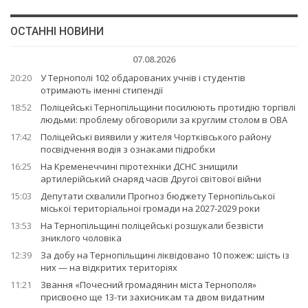
ОСТАННІ НОВИНИ
07.08.2026
20:20
У Тернополі 102 обдарованих учнів і студентів
отримають іменні стипендії
18:52
Поліцейські Тернопільщини посилюють протидію торгівлі
людьми: проблему обговорили за круглим столом в ОВА
17:42
Поліцейські виявили у жителя Чортківського району
посвідчення водія з ознаками підробки
16:25
На Кременеччині піротехніки ДСНС знищили
артилерійський снаряд часів Другої світової війни
15:03
Депутати схвалили Прогноз бюджету Тернопільської
міської територіальної громади на 2027-2029 роки
13:53
На Тернопільщині поліцейські розшукали безвісти
зниклого чоловіка
12:39
За добу на Тернопільщині ліквідовано 10 пожеж: шість із
них — на відкритих територіях
11:21
Звання «Почесний громадянин міста Тернополя»
присвоєно ще 13-ти захисникам та двом видатним