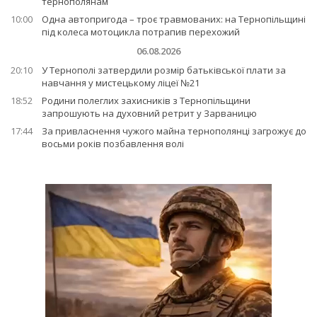
тернополянам
10:00
Одна автопригода – троє травмованих: на Тернопільщині
під колеса мотоцикла потрапив перехожий
06.08.2026
20:10
У Тернополі затвердили розмір батьківської плати за
навчання у мистецькому ліцеї №21
18:52
Родини полеглих захисників з Тернопільщини
запрошують на духовний ретрит у Зарваницю
17:44
За привласнення чужого майна тернополянці загрожує до
восьми років позбавлення волі